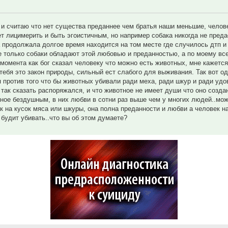
 и считаю что нет существа преданнее чем братья наши меньшие, челов
ет лицимерить и быть эгоистичным, но например собака никогда не преда
 продолжала долгое время находится на том месте где случилось дтп и
не только собаки обладают этой любовью и преданностью, а по моему вс
момента как бог сказал человеку что можно есть животных, мне кажется 
 тебя это закон природы, сильный ест слабого для выживания. Так вот о
 против того что бы животных убивали ради меха, ради шкур и ради удо
 так сказать распоряжался, и что животное не имеет души что оно созда
ное бездушным, в них любви в сотни раз выше чем у многих людей..може
ак на кусок мяса или шкуры, она полна преданности и любви а человек н
 будит убивать..что вы об этом думаете?