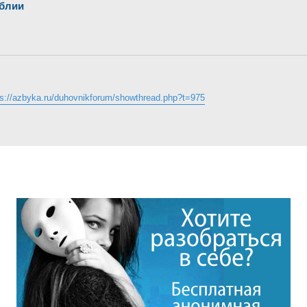
иблии
ps://azbyka.ru/duhovnikforum/showthread.php?t=975