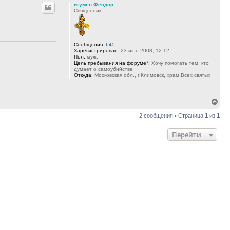
игумен Феодор
Священник
Сообщения:
645
Зарегистрирован:
23 июн 2008, 12:12
Пол:
муж.
Цель пребывания на форуме*:
Хочу помогать тем, кто
думает о самоубийстве
Откуда:
Московская обл., г.Климовск, храм Всех святых
Вер
к
2 сообщения • Страница
1
из
1
нач
Перейти