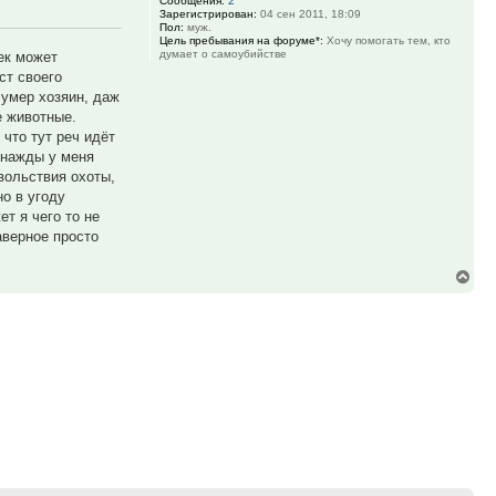
Сообщения:
2
Зарегистрирован:
04 сен 2011, 18:09
Пол:
муж.
Цель пребывания на форуме*:
Хочу помогать тем, кто
думает о самоубийстве
ек может
ст своего
 умер хозяин, даж
е животные.
что тут реч идёт
днажды у меня
вольствия охоты,
но в угоду
т я чего то не
аверное просто
Вер
к
нач