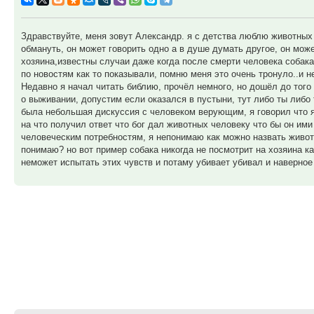
Здравствуйте, меня зовут Александр. я с детства люблю животных
обмануть, он может говорить одно а в душе думать другое, он мож
хозяина,известны случаи даже когда после смерти человека собака
по новостям как то показывали, помню меня это очень тронуло..и 
Недавно я начал читать библию, прочёл немного, но дошёл до того 
о выживании, допустим если оказался в пустыни, тут либо ты либо
была небольшая дискуссия с человеком верующим, я говорил что я
на что получил ответ что бог дал животных человеку что бы он ими
человеческим потребностям, я непонимаю как можно назвать живот
понимаю? но вот пример собака никогда не посмотрит на хозяина к
неможет испытать этих чувств и потаму убивает убивал и наверное