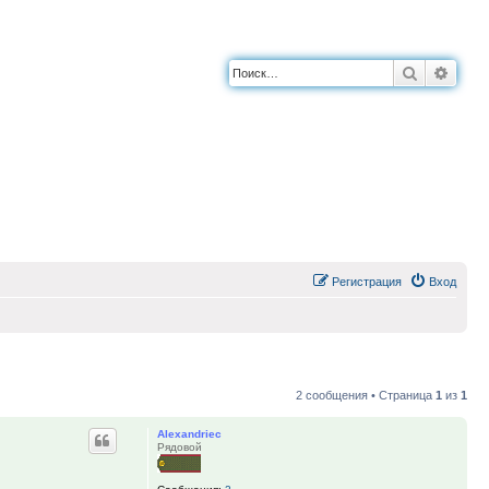
Поиск
Расш
Регистрация
Вход
2 сообщения • Страница
1
из
1
Alexandriec
Рядовой