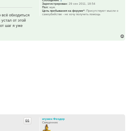
Сообщения:
1
Зарегистрирован:
29 сен 2011, 18:54
Пол:
муж.
Цель пребывания на форуме*:
Присутствуют мысли о
самоубийстве - не хочу получить помощь
о всё обходиться
 устал от этой
от шаг я уже
Вер
к
нач
игумен Феодор
Священник