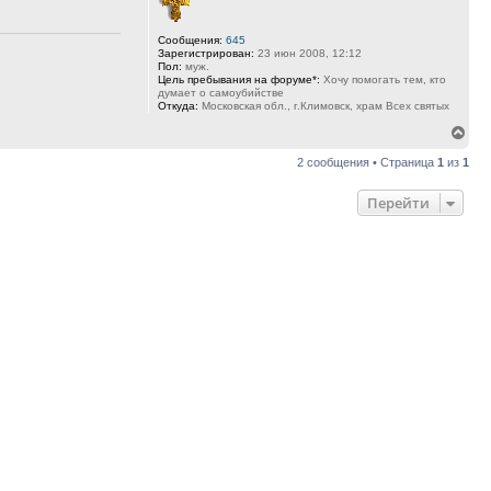
Сообщения:
645
Зарегистрирован:
23 июн 2008, 12:12
Пол:
муж.
Цель пребывания на форуме*:
Хочу помогать тем, кто
думает о самоубийстве
Откуда:
Московская обл., г.Климовск, храм Всех святых
Вер
к
2 сообщения • Страница
1
из
1
нач
Перейти