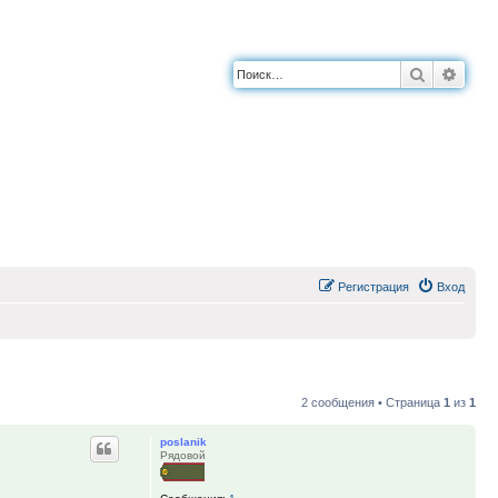
Поиск
Расш
Регистрация
Вход
2 сообщения • Страница
1
из
1
poslanik
Рядовой