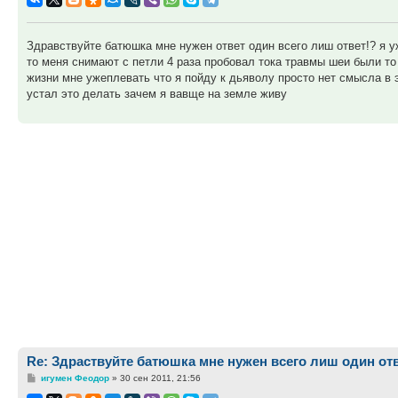
Здравствуйте батюшка мне нужен ответ один всего лиш ответ!? я у
то меня снимают с петли 4 раза пробовал тока травмы шеи были то
жизни мне ужеплевать что я пойду к дьяволу просто нет смысла в э
устал это делать зачем я вавще на земле живу
Re: Здраствуйте батюшка мне нужен всего лиш один отв
Сообщение
игумен Феодор
»
30 сен 2011, 21:56