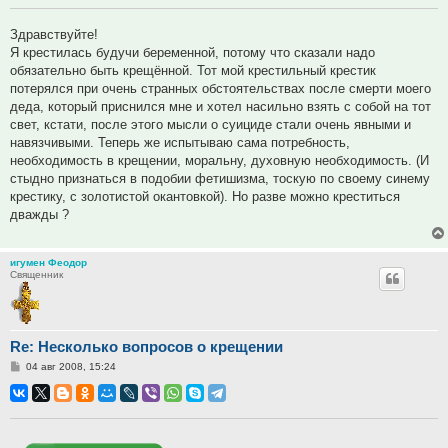
Здравствуйте!
Я крестилась будучи беременной, потому что сказали надо
обязательно быть крещённой. Тот мой крестильный крестик
потерялся при очень странных обстоятельствах после смерти моего
деда, который приснился мне и хотел насильно взять с собой на тот
свет, кстати, после этого мысли о суициде стали очень явными и
навязчивыми. Теперь же испытываю сама потребность,
необходимость в крещении, моральну, духовную необходимость. (И
стыдно признаться в подобии фетишизма, тоскую по своему синему
крестику, с золотистой окантовкой). Но разве можно креститься
дважды ?
игумен Феодор
Священник
Re: Несколько вопросов о крещении
Сообщение
04 авг 2008, 15:24