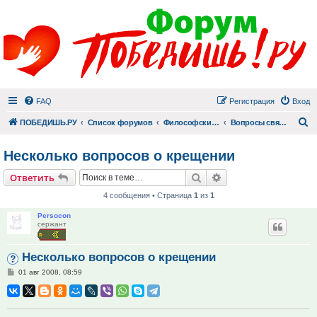
FAQ
Регистрация
Вход
П
ПОБЕДИШЬ.РУ
Список форумов
Философский раздел
Вопросы священнику
Несколько вопросов о крещении
Поиск
Расширенный поис
Ответить
4 сообщения • Страница
1
из
1
Persocon
сержант
Несколько вопросов о крещении
Сообщение
01 авг 2008, 08:59