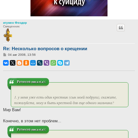
игумен Феодор
Священник
Re: Несколько вопросов о крещении
Сообщение
04 авг 2008, 13:56
Persocon писал(а):
1. у меня уже есть один крестник (сын моей подруги), скажите,
пожалуйста, могу я быть крестной для еще одного мальчика?
Мир Вам!
Конечно, в этом нет проблем...
Persocon писал(а):