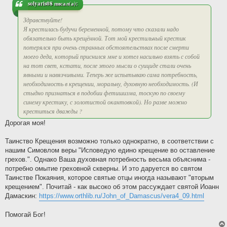
solyaris08 писал(а):
Здравствуйте!
Я крестилась будучи беременной, потому что сказали надо
обязательно быть крещённой. Тот мой крестильный крестик
потерялся при очень странных обстоятельствах после смерти
моего деда, который приснился мне и хотел насильно взять с собой
на тот свет, кстати, после этого мысли о суициде стали очень
явными и навязчивыми. Теперь же испытываю сама потребность,
необходимость в крещении, моральну, духовную необходимость. (И
стыдно признаться в подобии фетишизма, тоскую по своему
синему крестику, с золотистой окантовкой). Но разве можно
креститься дважды ?
Дорогая моя!
Таинство Крещения возможно только однократно, в соответствии с
нашим Симовлом веры "Исповедую едино крещение во оставление
грехов.". Однако Ваша духовная потребность весьма объяснима -
потребно омытие греховной скверны. И это даруется во святом
Таинстве Покаяния, которое святые отцы иногда называют "вторым
крещением". Почитай - как высоко об этом рассуждает святой Иоанн
Дамаскин:
https://www.orthlib.ru/John_of_Damascus/vera4_09.html
Помогай Бог!