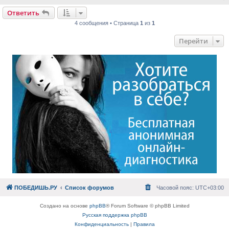
Ответить
4 сообщения • Страница
1
из
1
Перейти
ПОБЕДИШЬ.РУ
Список форумов
Часовой пояс:
UTC+03:00
Создано на основе
phpBB
® Forum Software © phpBB Limited
Русская поддержка phpBB
Конфиденциальность
|
Правила