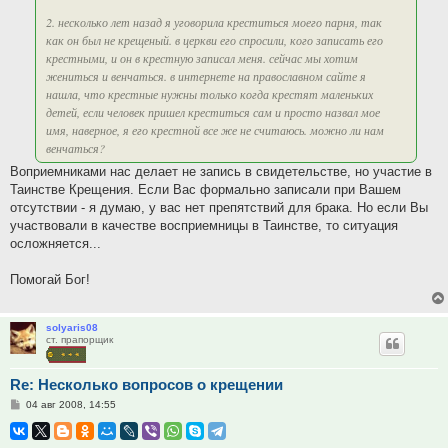
2. несколько лет назад я уговорила креститься моего парня, так
как он был не крещеный. в церкви его спросили, кого записать его
крестными, и он в крестную записал меня. сейчас мы хотим
жениться и венчаться. в интернете на православном сайте я
нашла, что крестные нужны только когда крестят маленьких
детей, если человек пришел креститься сам и просто назвал мое
имя, наверное, я его крестной все же не считаюсь. можно ли нам
венчаться?
Воприемниками нас делает не запись в свидетельстве, но участие в
Таинстве Крещения. Если Вас формально записали при Вашем
отсутствии - я думаю, у вас нет препятствий для брака. Но если Вы
участвовали в качестве восприемницы в Таинстве, то ситуация
осложняется...
Помогай Бог!
solyaris08
ст. прапорщик
Re: Несколько вопросов о крещении
Сообщение
04 авг 2008, 14:55