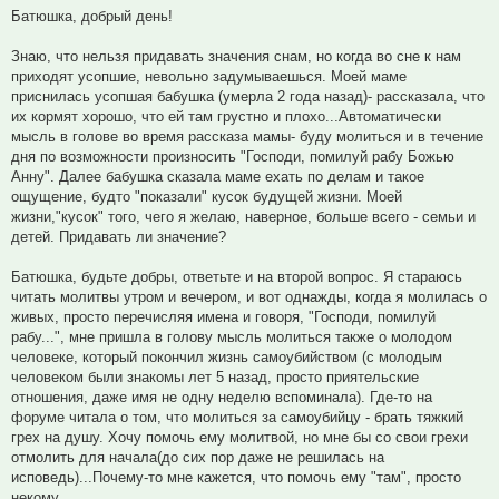
Батюшка, добрый день!
Знаю, что нельзя придавать значения снам, но когда во сне к нам
приходят усопшие, невольно задумываешься. Моей маме
приснилась усопшая бабушка (умерла 2 года назад)- рассказала, что
их кормят хорошо, что ей там грустно и плохо...Автоматически
мысль в голове во время рассказа мамы- буду молиться и в течение
дня по возможности произносить "Господи, помилуй рабу Божью
Анну". Далее бабушка сказала маме ехать по делам и такое
ощущение, будто "показали" кусок будущей жизни. Моей
жизни,"кусок" того, чего я желаю, наверное, больше всего - семьи и
детей. Придавать ли значение?
Батюшка, будьте добры, ответьте и на второй вопрос. Я стараюсь
читать молитвы утром и вечером, и вот однажды, когда я молилась о
живых, просто перечисляя имена и говоря, "Господи, помилуй
рабу...", мне пришла в голову мысль молиться также о молодом
человеке, который покончил жизнь самоубийством (с молодым
человеком были знакомы лет 5 назад, просто приятельские
отношения, даже имя не одну неделю вспоминала). Где-то на
форуме читала о том, что молиться за самоубийцу - брать тяжкий
грех на душу. Хочу помочь ему молитвой, но мне бы со свои грехи
отмолить для начала(до сих пор даже не решилась на
исповедь)...Почему-то мне кажется, что помочь ему "там", просто
некому....