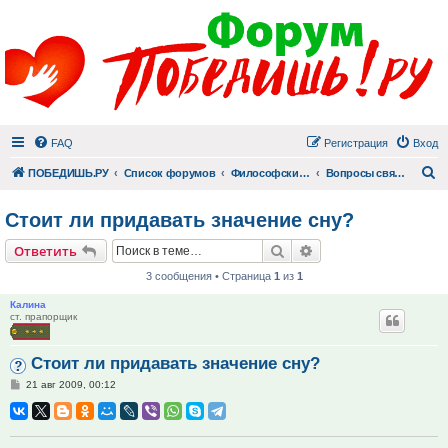
FAQ
Регистрация
Вход
П
ПОБЕДИШЬ.РУ
Список форумов
Философский раздел
Вопросы священнику
Стоит ли придавать значение сну?
Поиск
Расширенный поис
Ответить
3 сообщения • Страница
1
из
1
Калина
ст. прапорщик
Стоит ли придавать значение сну?
Сообщение
21 авг 2009, 00:12