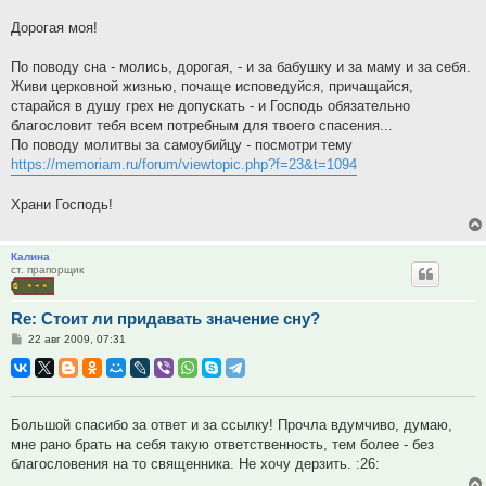
Дорогая моя!
По поводу сна - молись, дорогая, - и за бабушку и за маму и за себя.
Живи церковной жизнью, почаще исповедуйся, причащайся,
старайся в душу грех не допускать - и Господь обязательно
благословит тебя всем потребным для твоего спасения...
По поводу молитвы за самоубийцу - посмотри тему
https://memoriam.ru/forum/viewtopic.php?f=23&t=1094
Храни Господь!
Калина
ст. прапорщик
Re: Стоит ли придавать значение сну?
Сообщение
22 авг 2009, 07:31
Большой спасибо за ответ и за ссылку! Прочла вдумчиво, думаю,
мне рано брать на себя такую ответственность, тем более - без
благословения на то священника. Не хочу дерзить. :26: