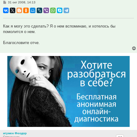
Сообщение
31 окт 2008, 14:13
Как я могу это сделать? Я о нем вспоминаю, и хотелось бы
помолится о нем.
Благословите отче.
игумен Феодор
Священник