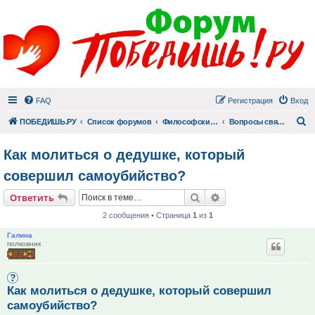
FAQ
Регистрация
Вход
П
ПОБЕДИШЬ.РУ
Список форумов
Философский раздел
Вопросы священнику
Как молиться о дедушке, который
совершил самоубийство?
Поиск
Расширенный поис
Ответить
2 сообщения • Страница
1
из
1
Галина
полковник
Как молиться о дедушке, который совершил
самоубийство?