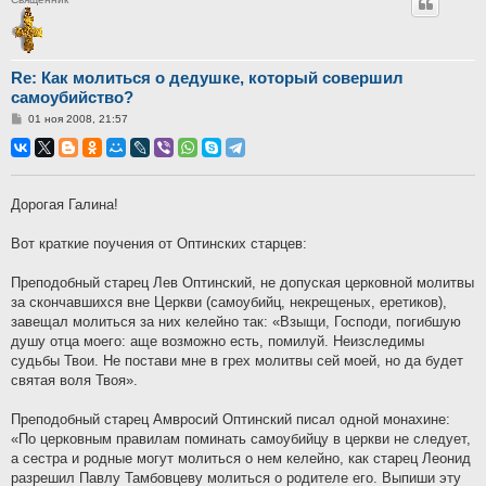
Re: Как молиться о дедушке, который совершил
самоубийство?
Сообщение
01 ноя 2008, 21:57
Дорогая Галина!
Вот краткие поучения от Оптинских старцев:
Преподобный старец Лев Оптинский, не допуская церковной молитвы
за скончавшихся вне Церкви (самоубийц, некрещеных, еретиков),
завещал молиться за них келейно так: «Взыщи, Господи, погибшую
душу отца моего: аще возможно есть, помилуй. Неизследимы
судьбы Твои. Не постави мне в грех молитвы сей моей, но да будет
святая воля Твоя».
Преподобный старец Амвросий Оптинский писал одной монахине:
«По церковным правилам поминать самоубийцу в церкви не следует,
а сестра и родные могут молиться о нем келейно, как старец Леонид
разрешил Павлу Тамбовцеву молиться о родителе его. Выпиши эту