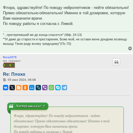
Флора, здравствуйте! По поводу нейролептиков - пейте обязательно!
Прямо обязательно-обязательно! Именно в той дозировке, которую
Вам назначили врачи.
По поводу работы я согласна с Лимой.
"...претерпевший же до конца спасется" (Мф. 24:13)
""И даже до старости и престарения, Боже мой, не остави мене дондеже возвещу
мышцу Твою роду всему грядущему"(Пс:70)
flora1979
мл. сержант
Re: Плохо
Сообщение
05 июл 2024, 06:08
Varwen
писал(а):
↑
Флора, здравствуйте! По поводу нейролептиков - пейте
обязательно! Прямо обязательно-обязательно! Именно в той
дозировке, которую Вам назначили врачи.
По поводу работы я согласна с Лимой.