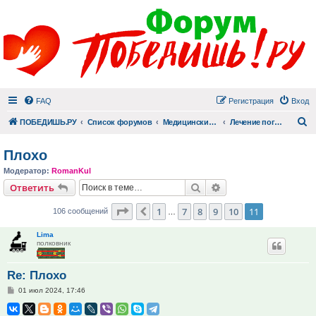
FAQ
Регистрация
Вход
П
ПОБЕДИШЬ.РУ
Список форумов
Медицинский раздел
Лечение пограничных и психических заболеваний
Плохо
Модератор:
RomanKul
Поиск
Расширенный поис
Ответить
Страница
11
из
11
1
7
8
9
10
11
Пред.
106 сообщений
…
Lima
полковник
Re: Плохо
Сообщение
01 июл 2024, 17:46