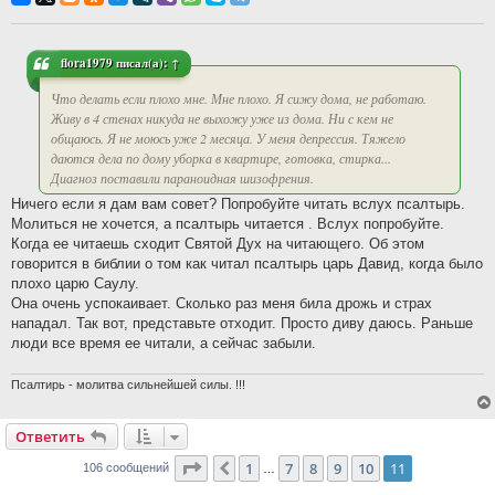
flora1979
писал(а):
↑
Что делать если плохо мне. Мне плохо. Я сижу дома, не работаю.
Живу в 4 стенах никуда не выхожу уже из дома. Ни с кем не
общаюсь. Я не моюсь уже 2 месяца. У меня депрессия. Тяжело
даются дела по дому уборка в квартире, готовка, стирка...
Диагноз поставили параноидная шизофрения.
Ничего если я дам вам совет? Попробуйте читать вслух псалтырь.
Молиться не хочется, а псалтырь читается . Вслух попробуйте.
Когда ее читаешь сходит Святой Дух на читающего. Об этом
говорится в библии о том как читал псалтырь царь Давид, когда было
плохо царю Саулу.
Она очень успокаивает. Сколько раз меня била дрожь и страх
нападал. Так вот, представьте отходит. Просто диву даюсь. Раньше
люди все время ее читали, а сейчас забыли.
Псалтирь - молитва сильнейшей силы. !!!
Ответить
Страница
11
из
11
1
7
8
9
10
11
Пред.
106 сообщений
…