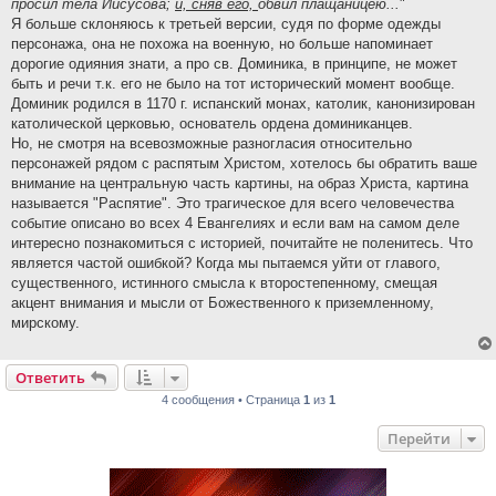
просил тела Иисусова;
и, сняв его,
обвил плащаницею...
"
Я больше склоняюсь к третьей версии, судя по форме одежды
персонажа, она не похожа на военную, но больше напоминает
дорогие одияния знати, а про св. Доминика, в принципе, не может
быть и речи т.к. его не было на тот исторический момент вообще.
Доминик родился в 1170 г. испанский монах, католик, канонизирован
католической церковью, основатель ордена доминиканцев.
Но, не смотря на всевозможные разногласия относительно
персонажей рядом с распятым Христом, хотелось бы обратить ваше
внимание на центральную часть картины, на образ Христа, картина
называется "Распятие". Это трагическое для всего человечества
событие описано во всех 4 Евангелиях и если вам на самом деле
интересно познакомиться с историей, почитайте не поленитесь. Что
является частой ошибкой? Когда мы пытаемся уйти от главого,
существенного, истинного смысла к второстепенному, смещая
акцент внимания и мысли от Божественного к приземленному,
мирскому.
Ответить
4 сообщения • Страница
1
из
1
Перейти