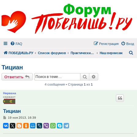
FAQ
Регистрация
Вход
П
ПОБЕДИШЬ.РУ
Список форумов
Практический раздел
Наш вернисаж
Тициан
Поиск
Расширенный поис
Ответить
4 сообщения • Страница
1
из
1
Нирвана
сержант
Тициан
Сообщение
19 ноя 2013, 16:39