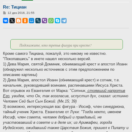
Re: Тициан
Сообщение
12 дек 2016, 21:55
Подскажите, кто третья фигура при кресте?
Кроме самого Тициана, пожалуй, это никому не известно.
"Покопавшись" в инете нашел несколько версий.
1) Дева Мария, святой Доминик, обнимающий крест и апостол Иоанн
(обнаружил несколько источников с этим предположением по
описанию картины)
2) Дева Мария, апостол Иоанн (обнимающий крест) и сотник, т.е.
начальник, руководивший воинами, распинавшими Иисуса Христа.
Вот отрывок из Евангелия от Марка: "
Сотник,
стоявший напротив
Его
, увидев, что Он, так возгласив, испустил дух, сказал: истинно
Человек Сей был Сын Божий. (Мк.15; 39)
3) возможно, интересующая вас фигура - Иосиф, член синедриона,
тайный ученик Христа. Евангелие от Луки:
"Тогда некто, именем
Иосиф, член совета, человек добрый и правдивый, не
участвовавший в совете и в деле их; из Аримафеи, города
Иудейского, ожидавший также Царствия Божия, пришел к Пилату и