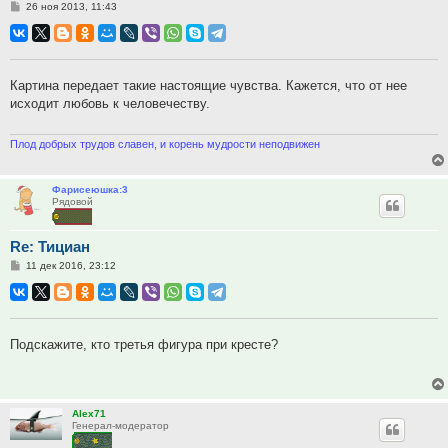
Сообщение
26 ноя 2013, 11:43
Картина передает такие настоящие чувства. Кажется, что от нее
исходит любовь к человечеству.
Плод добрых трудов славен, и корень мудрости неподвижен
Фарисеюшка:3
Рядовой
Re: Тициан
Сообщение
11 дек 2016, 23:12
Подскажите, кто третья фигура при кресте?
Alex71
Генерал-модератор