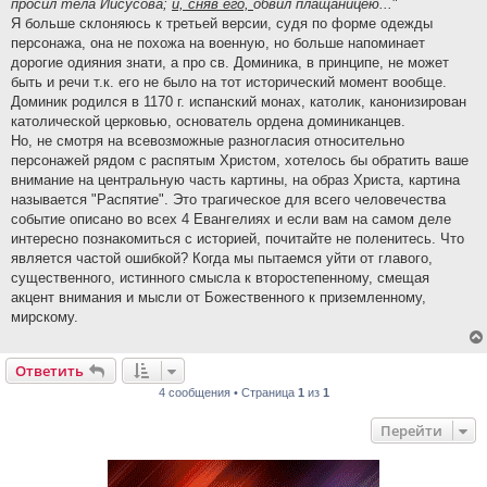
просил тела Иисусова;
и, сняв его,
обвил плащаницею...
"
Я больше склоняюсь к третьей версии, судя по форме одежды
персонажа, она не похожа на военную, но больше напоминает
дорогие одияния знати, а про св. Доминика, в принципе, не может
быть и речи т.к. его не было на тот исторический момент вообще.
Доминик родился в 1170 г. испанский монах, католик, канонизирован
католической церковью, основатель ордена доминиканцев.
Но, не смотря на всевозможные разногласия относительно
персонажей рядом с распятым Христом, хотелось бы обратить ваше
внимание на центральную часть картины, на образ Христа, картина
называется "Распятие". Это трагическое для всего человечества
событие описано во всех 4 Евангелиях и если вам на самом деле
интересно познакомиться с историей, почитайте не поленитесь. Что
является частой ошибкой? Когда мы пытаемся уйти от главого,
существенного, истинного смысла к второстепенному, смещая
акцент внимания и мысли от Божественного к приземленному,
мирскому.
Ответить
4 сообщения • Страница
1
из
1
Перейти