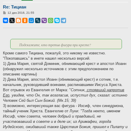
Re: Тициан
Сообщение
12 дек 2016, 21:55
Подскажите, кто третья фигура при кресте?
Кроме самого Тициана, пожалуй, это никому не известно.
"Покопавшись" в инете нашел несколько версий.
1) Дева Мария, святой Доминик, обнимающий крест и апостол Иоанн
(обнаружил несколько источников с этим предположением по
описанию картины)
2) Дева Мария, апостол Иоанн (обнимающий крест) и сотник, т.е.
начальник, руководивший воинами, распинавшими Иисуса Христа.
Вот отрывок из Евангелия от Марка: "
Сотник,
стоявший напротив
Его
, увидев, что Он, так возгласив, испустил дух, сказал: истинно
Человек Сей был Сын Божий. (Мк.15; 39)
3) возможно, интересующая вас фигура - Иосиф, член синедриона,
тайный ученик Христа. Евангелие от Луки:
"Тогда некто, именем
Иосиф, член совета, человек добрый и правдивый, не
участвовавший в совете и в деле их; из Аримафеи, города
Иудейского, ожидавший также Царствия Божия, пришел к Пилату и