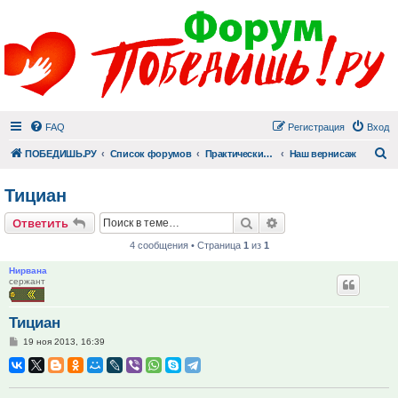
FAQ
Регистрация
Вход
П
ПОБЕДИШЬ.РУ
Список форумов
Практический раздел
Наш вернисаж
Тициан
Поиск
Расширенный поис
Ответить
4 сообщения • Страница
1
из
1
Нирвана
сержант
Тициан
Сообщение
19 ноя 2013, 16:39