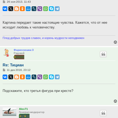
Сообщение
26 ноя 2013, 11:43
Картина передает такие настоящие чувства. Кажется, что от нее
исходит любовь к человечеству.
Плод добрых трудов славен, и корень мудрости неподвижен
Фарисеюшка:3
Рядовой
Re: Тициан
Сообщение
11 дек 2016, 23:12
Подскажите, кто третья фигура при кресте?
Alex71
Генерал-модератор