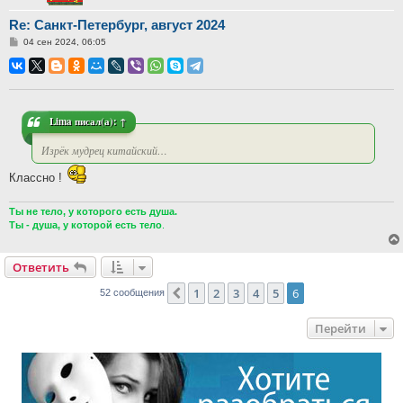
Re: Санкт-Петербург, август 2024
Сообщение
04 сен 2024, 06:05
Lima
писал(а):
↑
Изрёк мудрец китайский…
Классно !
Ты не тело, у которого есть душа.
Ты - душа, у которой есть тело
.
Ответить
1
2
3
4
5
6
Пред.
52 сообщения
Перейти