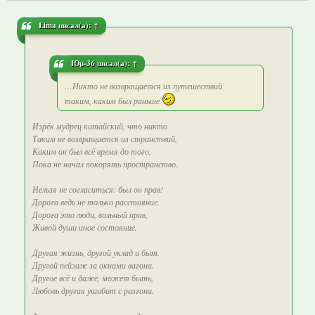
Lima
писал(а):
↑
Юр-36
писал(а):
↑
…Никто не возвращается из путешествий
таким, каким был раньше
Изрёк мудрец китайский, что никто
Таким не возвращается из странствий,
Каким он был всё время до того,
Пока не начал покорять пространство.
Нельзя не согласиться: был он прав!
Дорога ведь не только расстояние.
Дорога это люди, вольный нрав,
Живой души иное состояние.
Другая жизнь, другой уклад и быт.
Другой пейзаж за окнами вагона.
Другое всё и даже, может быть,
Любовь другая ушибит с разгона.