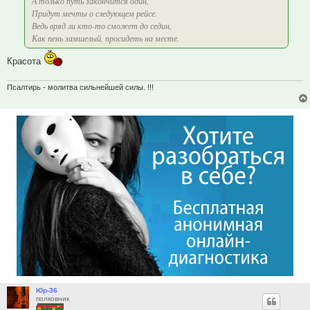
А только путь закончится один,
Придут мечты о следующем рейсе.
Ведь вряд ли кто-то сможет до седин,
Как пень замшелый, просидеть на месте.
Красота
Псалтирь - молитва сильнейшей силы. !!!
Юр-36
полковник