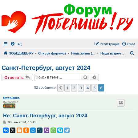
FAQ
Регистрация
Вход
П
ПОБЕДИШЬ.РУ
Список форумов
Наша жизнь (не всё же о суициде!)
Наши встречи в реале и праздники
Санкт-Петербург, август 2024
Поиск
Расширенный поис
Ответить
1
2
3
4
5
6
Пред.
52 сообщения
Swetushka
полковник
Re: Санкт-Петербург, август 2024
Сообщение
03 сен 2024, 15:11