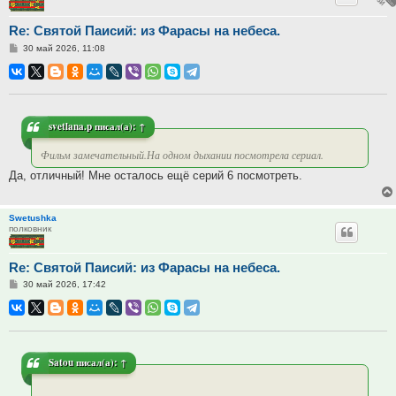
Re: Святой Паисий: из Фарасы на небеса.
Сообщение
30 май 2026, 11:08
svetlana.p
писал(а):
↑
Фильм замечательный.На одном дыхании посмотрела сериал.
Да, отличный! Мне осталось ещё серий 6 посмотреть.
Swetushka
полковник
Re: Святой Паисий: из Фарасы на небеса.
Сообщение
30 май 2026, 17:42
Satou
писал(а):
↑