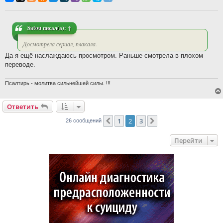
Satou
писал(а):
↑
Досмотрела сериал, плакала.
Да я ещё наслаждаюсь просмотром. Раньше смотрела в плохом
переводе.
Псалтирь - молитва сильнейшей силы. !!!
Ответить
1
2
3
Пред.
След.
26 сообщений
Перейти