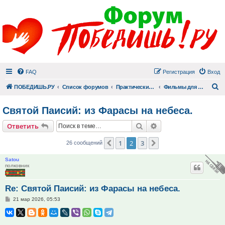
FAQ
Регистрация
Вход
П
ПОБЕДИШЬ.РУ
Список форумов
Практический раздел
Фильмы для души
Святой Паисий: из Фарасы на небеса.
Поиск
Расширенный поис
Ответить
1
2
3
Пред.
След.
26 сообщений
Satou
полковник
Re: Святой Паисий: из Фарасы на небеса.
Сообщение
21 мар 2026, 05:53