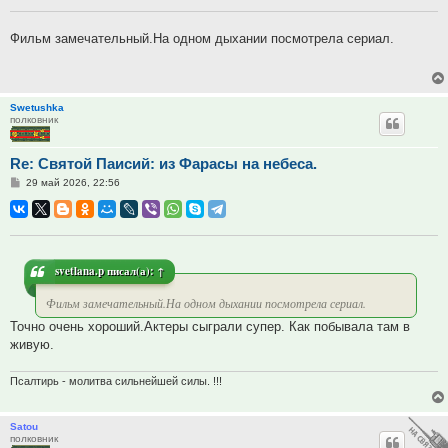
Фильм замечательный.На одном дыхании посмотрела сериал.
Swetushka
полковник
Re: Святой Паисий: из Фарасы на небеса.
Сообщение
29 май 2026, 22:56
svetlana.p
писал(а):
↑
Фильм замечательный.На одном дыхании посмотрела сериал.
Точно очень хороший.Актеры сыграли супер. Как побывала там в
живую.
Псалтирь - молитва сильнейшей силы. !!!
Satou
полковник