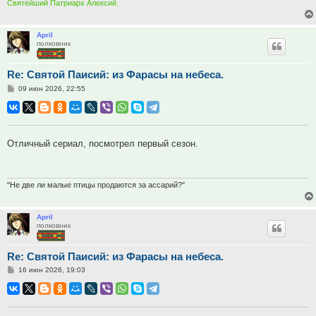
Святейший Патриарх Алексий.
April
полковник
Re: Святой Паисий: из Фарасы на небеса.
Сообщение
09 июн 2026, 22:55
Отличный сериал, посмотрел первый сезон.
"Не две ли малые птицы продаются за ассарий?"
April
полковник
Re: Святой Паисий: из Фарасы на небеса.
Сообщение
16 июн 2026, 19:03