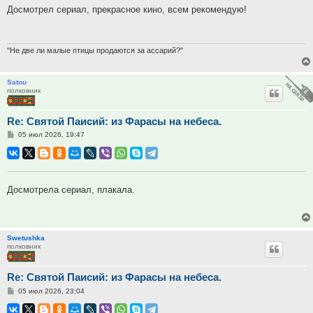
Досмотрел сериал, прекрасное кино, всем рекомендую!
"Не две ли малые птицы продаются за ассарий?"
Satou
полковник
Re: Святой Паисий: из Фарасы на небеса.
Сообщение
05 июл 2026, 19:47
Досмотрела сериал, плакала.
Swetushka
полковник
Re: Святой Паисий: из Фарасы на небеса.
Сообщение
05 июл 2026, 23:04