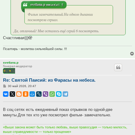
svetlana.p
писал(а):
↑
Фильм замечательный.На одном дыхании
посмотрела сериал.
Да, отличный! Мне осталось ещё серий 6 посмотреть.
Счастливая)))🫣
Псалтирь - молитва сильнейшей силы. !!!
svetlana.p
Генерал-модератор
Re: Святой Паисий: из Фарасы на небеса.
Сообщение
30 май 2026, 20:47
В соц сетях есть ежедневный показ отрывков по одной-две
минуты.Для тех кто уже посмотрел фильм- замечательно.
«Выше закона может быть только любовь, выше правосудия — только милость,
выше справедливости — только прощение»