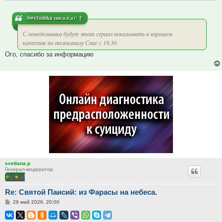
Swetushka
писал(а):
↑
С понедельника будут этот сериал показывать в хорошем
качестве по телеканалу Спас с 19.30
Ого, спасибо за информацию
svetlana.p
Генерал-модератор
Re: Святой Паисий: из Фарасы на небеса.
Сообщение
29 май 2026, 20:00