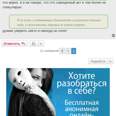
это верно. я и не говорю, что это самоценный акт и тем более не
спекулирую.
И по теме: в подавляющем большинстве и неизлечимо больные
люди, и относительно здоровые не хотят умереть
думаю умереть никто и никогда не хочет
Ответить
1
2
Пред.
12 сообщений
Перейти