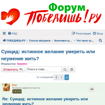
FAQ
Регистрация
Вход
П
ПОБЕДИШЬ.РУ
Список форумов
Анатомия суицида
Что такое суицид
Суицид: истинное желание умереть или
неумение жить?
Модератор:
Sopiens
Поиск
Расширенный поис
Ответить
1
2
Пред.
12 сообщений
Ewe
Генерал-администратор
Re: Суицид: истинное желание умереть или
неумение жить?