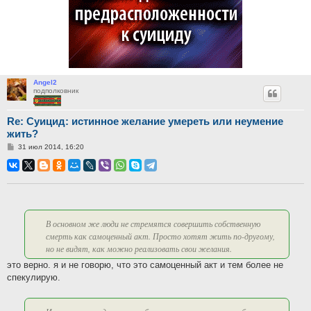
Angel2
подполковник
Re: Суицид: истинное желание умереть или неумение
жить?
Сообщение
31 июл 2014, 16:20
В основном же люди не стремятся совершить собственную
смерть как самоценный акт. Просто хотят жить по-другому,
но не видят, как можно реализовать свои желания.
это верно. я и не говорю, что это самоценный акт и тем более не
спекулирую.