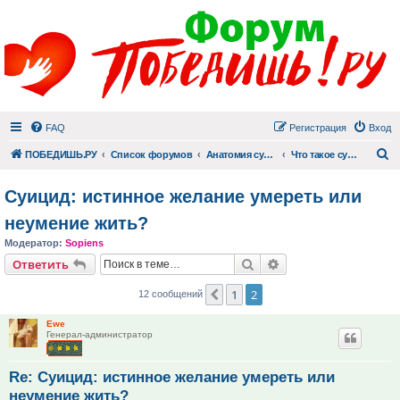
FAQ
Регистрация
Вход
П
ПОБЕДИШЬ.РУ
Список форумов
Анатомия суицида
Что такое суицид
Суицид: истинное желание умереть или
неумение жить?
Модератор:
Sopiens
Поиск
Расширенный поис
Ответить
1
2
Пред.
12 сообщений
Ewe
Генерал-администратор
Re: Суицид: истинное желание умереть или
неумение жить?