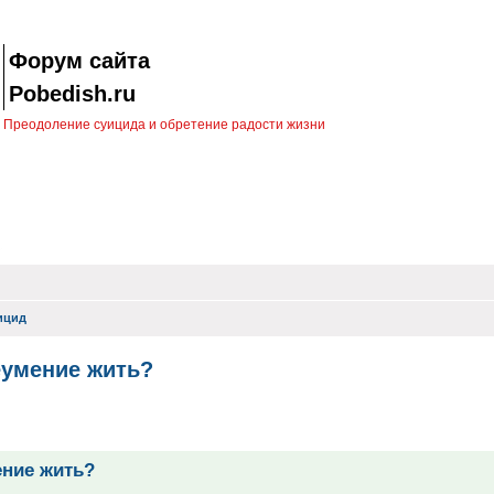
Форум сайта
Pobedish.ru
Преодоление суицида и обретение радости жизни
ицид
еумение жить?
иск
ение жить?