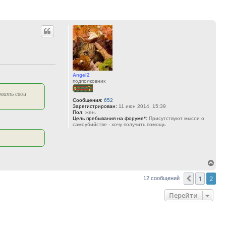
Angel2
подполковник
овать свои
Сообщения:
652
Зарегистрирован:
11 июн 2014, 15:39
Пол:
жен.
Цель пребывания на форуме*:
Присутствуют мысли о
самоубийстве - хочу получить помощь
Вер
к
1
2
Пред.
12 сообщений
нач
Перейти