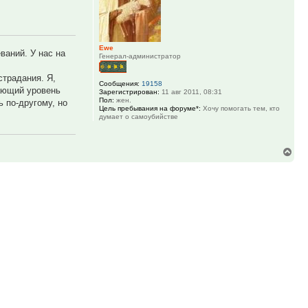
Ewe
ваний. У нас на
Генерал-администратор
страдания. Я,
Сообщения:
19158
вающий уровень
Зарегистрирован:
11 авг 2011, 08:31
Пол:
жен.
 по-другому, но
Цель пребывания на форуме*:
Хочу помогать тем, кто
думает о самоубийстве
Вер
к
нач