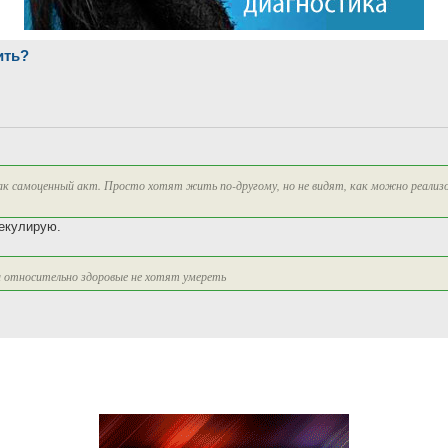
ить?
ак самоценный акт. Просто хотят жить по-другому, но не видят, как можно реализ
пекулирую.
и относительно здоровые не хотят умереть