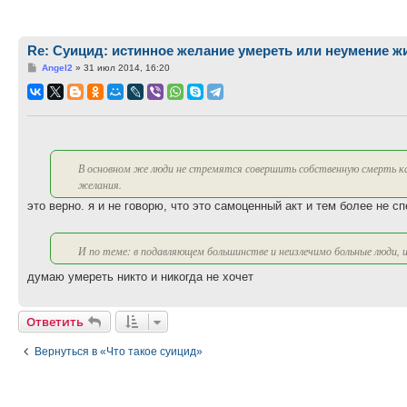
Re: Суицид: истинное желание умереть или неумение ж
Сообщение
Angel2
»
31 июл 2014, 16:20
В основном же люди не стремятся совершить собственную смерть к
желания.
это верно. я и не говорю, что это самоценный акт и тем более не с
И по теме: в подавляющем большинстве и неизлечимо больные люди, 
думаю умереть никто и никогда не хочет
Ответить
Вернуться в «Что такое суицид»