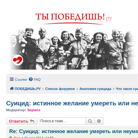
Ссылки
FAQ
ПОБЕДИШЬ.РУ
Список форумов
Анатомия суицида
Что такое су
Суицид: истинное желание умереть или н
Модератор:
Sopiens
Поиск
Расширенный по
Ответить
Re: Суицид: истинное желание умереть или неум
Сообщение
Ewe
»
31 июл 2014, 14:55