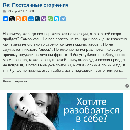
Re: Постоянные огорчения
Сообщение
29 апр 2011, 18:08
Но почему же я до сих пор живу как по инерции, что это всё скоро
пройдёт? Самообман. Но всё совсем не так, да и вообще не известно
как, врачи не сильно то стремятся мне помочь, авось... Но не
случается никакого "авось". Положение не исправляется, ко всему
прочему неудачи на личном фронте. Я бы углубился в работу, но не
могу - опасно, может лопнуть какой - нибудь сосуд и скорая приедет
не вовремя, а потом мне уже почти 30, у отца больные почки и т.д. и
т.п. Лучше не признаваться себе а жить надеждой - вот о чём речь.
Денис Петрович