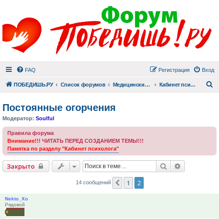
FAQ
Регистрация
Вход
П
ПОБЕДИШЬ.РУ
Список форумов
Медицинский раздел
Кабинет психолога
Постоянные огорчения
Модератор:
Soulful
Правила форума
Внимание!!!
ЧИТАТЬ ПЕРЕД СОЗДАНИЕМ ТЕМЫ!!!
Памятка по разделу "Кабинет психолога"
Поиск
Расширенн
Закрыто
1
2
Пред.
14 сообщений
Nekto_Xo
Рядовой