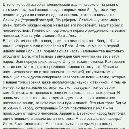
В течение всей истории человеческой жизни на земле, начиная с
того момента, как Господь создал первых людей – Адама и Еву,
нечистые духи во главе с падшим ангелом, которого называют
Денницей (Утренней звездой, Люцифером, Сатаной – у него много
имен, потому каждый народ называет его по-своему), ведут войну с
человечеством. Именно он подтолкнул первого рожденного на земле
человека, Каина, убить своего брата Авеля.
Вера в Истинного Бога всегда жила в человечестве. Всегда были
люди, которые знали и веровали в Бога. И тем не менее в первой
цивилизации бо́льшая, подавляющая часть человечества настолько
отошла от Бога, что Господь вынужден был уничтожить весь этот
народ. Всю первую цивилизацию Он уничтожил потопом. Как говорят
многие святые отцы, это произошло именно потому, что бо́льшая
часть человечества стала заниматься магией, оккультизмом и с
помощью злых духов совершала невероятные вещи – такие, которые
с нашей точки зрения даже необъяснимы наукой и техникой. И тем не
менее, когда на земле остался только праведный Ной со своим
семейством, этот процесс отпадения от Бога снова повторился. И
вновь человечество стало служить демонам – практически все
население земли, за исключением кучки людей. Это был тогда Богом
избранный народ, сотворенный Богом практически с нуля – он
произошел от одного человека, Авраама. Еврейский народ был тогда
единственным, знавшим истинного Бога. А все остальные народы?
Их же было множество! А все остальные народы много веков
поклонялись демонам: изображали их в виде статуй человека какого-