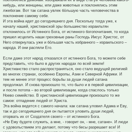
нибудь, или женщины, или даже животных и поклонялись этим
лжебогам. Вот так сатана увлек бо́льшую часть человечества в
поклонение самому себе.
И эта война идет до сегодняшнего дня. Поскольку тогда уже, к
началу нашей, христианской эры большинство израильтян
отклонилось от Истинного Бога, от истинного богопочитания, то когда
пришел исцелить наши греховные раны Господь Иисус Христос, от
Него отвернулась уже и бо́льшая часть избранного – израильского –
народа. И они распяли Его.
Если даже этот народ отказался от истинного Бога, то можете себе
представить, что было в других народах по всей земле!
Христианство стало распространяться, оно стало ведущей религией
во многих странах, особенно Европы, Азии и Северной Африки. И
тем не менее этот процесс борьбы за души людей сатана
продолжал. И снова произошло то, что было и в первой цивилизации,
и после потопа – во второй цивилизации, когда спаслось только
Ноево семейство. В христианской цивилизации произошло то же
самое: отпадение людей от Христа.
Эта война ведется с самого начала: как сатана уловил Адама и Еву,
так и до сегодняшнего дня он пытается уловить души людей,
оторвать их от Создателя своего – от истинного Бога.
«Не Ему будете служить, а мне, - говорит он, - мне, сатане». И люди
с удовольствием это делают, потому что бесы разрешает все! И