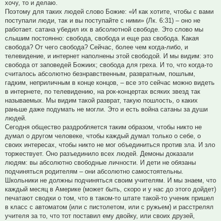
хочу, то и делаю.
Поэтому для таких людей слово Божие: «И как хотите, чтобы с вами
поступали люди, так и вы поступайте с ними» (Лк. 6:31) – оно не
работает. сатана убедил их в абсолютной свободе. Это слово мы
слышим постоянно: свобода, свобода и еще раз свобода. Какая
свобода? От чего свобода? Сейчас, более чем когда-либо, и
телевидение, и интернет наполнены этой свободой. И мы видим: это
свобода от заповедей Божиих; свобода для греха. И то, что когда-то
считалось абсолютно безнравственным, развратным, пошлым,
гадким, неприличным в конце концов, – все это сейчас можно видеть
в интернете, по телевидению, на рок-концертах всяких звезд так
называемых. Мы видим такой разврат, такую пошлость, о каких
раньше даже подумать не могли. Это и есть война сатаны за души
людей.
Сегодня общество раздробляется таким образом, чтобы никто не
думал о другом человеке, чтобы каждый думал только о себе, о
своих интересах, чтобы никто не мог объединиться против зла. И зло
торжествует. Оно разъединило всех людей. Демоны доказали
людям: вы абсолютно свободные личности. И дети не обязаны
подчиняться родителям – они абсолютно самостоятельны.
Школьники не должны подчиняться своим учителям. И мы знаем, что
каждый месяц в Америке (может быть, скоро и у нас до этого дойдет)
печатают сводки о том, что в таком-то штате такой-то ученик пришел
в класс с автоматом (или с пистолетом, или с ружьем) и расстрелял
учителя за то, что тот поставил ему двойку, или своих друзей,