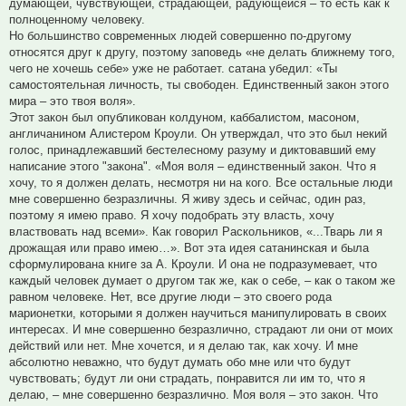
думающей, чувствующей, страдающей, радующейся – то есть как к
полноценному человеку.
Но большинство современных людей совершенно по-другому
относятся друг к другу, поэтому заповедь «не делать ближнему того,
чего не хочешь себе» уже не работает. сатана убедил: «Ты
самостоятельная личность, ты свободен. Единственный закон этого
мира – это твоя воля».
Этот закон был опубликован колдуном, каббалистом, масоном,
англичанином Алистером Кроули. Он утверждал, что это был некий
голос, принадлежавший бестелесному разуму и диктовавший ему
написание этого "закона". «Моя воля – единственный закон. Что я
хочу, то я должен делать, несмотря ни на кого. Все остальные люди
мне совершенно безразличны. Я живу здесь и сейчас, один раз,
поэтому я имею право. Я хочу подобрать эту власть, хочу
властвовать над всеми». Как говорил Раскольников, «...Тварь ли я
дрожащая или право имею…». Вот эта идея сатанинская и была
сформулирована книге за А. Кроули. И она не подразумевает, что
каждый человек думает о другом так же, как о себе, – как о таком же
равном человеке. Нет, все другие люди – это своего рода
марионетки, которыми я должен научиться манипулировать в своих
интересах. И мне совершенно безразлично, страдают ли они от моих
действий или нет. Мне хочется, и я делаю так, как хочу. И мне
абсолютно неважно, что будут думать обо мне или что будут
чувствовать; будут ли они страдать, понравится ли им то, что я
делаю, – мне совершенно безразлично. Моя воля – это закон. Что