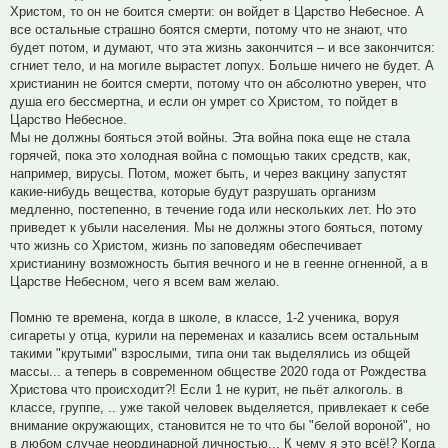
Христом, то он не боится смерти: он войдет в Царство Небесное. А
все остальные страшно боятся смерти, потому что не знают, что
будет потом, и думают, что эта жизнь закончится – и все закончится:
сгниет тело, и на могиле вырастет лопух. Больше ничего не будет. А
христианин не боится смерти, потому что он абсолютно уверен, что
душа его бессмертна, и если он умрет со Христом, то пойдет в
Царство Небесное.
Мы не должны бояться этой войны. Эта война пока еще не стала
горячей, пока это холодная война с помощью таких средств, как,
например, вирусы. Потом, может быть, и через вакцину запустят
какие-нибудь вещества, которые будут разрушать организм
медленно, постепенно, в течение года или нескольких лет. Но это
приведет к убыли населения. Мы не должны этого бояться, потому
что жизнь со Христом, жизнь по заповедям обеспечивает
христианину возможность бытия вечного и не в геенне огненной, а в
Царстве Небесном, чего я всем вам желаю.
Помню те времена, когда в школе, в классе, 1-2 ученика, воруя
сигареты у отца, курили на переменах и казались всем остальным
такими "крутыми" взрослыми, типа они так выделялись из общей
массы... а теперь в современном обществе 2020 года от Рождества
Христова что происходит?! Если 1 не курит, не пьёт алкоголь. в
классе, группе, .. уже такой человек выделяется, привлекает к себе
внимание окружающих, становится не то что бы "белой вороной", но
в любом случае неординарной личностью... К чему я это всё!? Когда