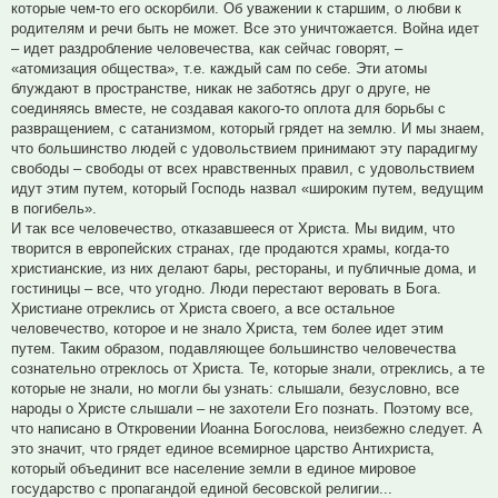
которые чем-то его оскорбили. Об уважении к старшим, о любви к
родителям и речи быть не может. Все это уничтожается. Война идет
– идет раздробление человечества, как сейчас говорят, –
«атомизация общества», т.е. каждый сам по себе. Эти атомы
блуждают в пространстве, никак не заботясь друг о друге, не
соединяясь вместе, не создавая какого-то оплота для борьбы с
развращением, с сатанизмом, который грядет на землю. И мы знаем,
что большинство людей с удовольствием принимают эту парадигму
свободы – свободы от всех нравственных правил, с удовольствием
идут этим путем, который Господь назвал «широким путем, ведущим
в погибель».
И так все человечество, отказавшееся от Христа. Мы видим, что
творится в европейских странах, где продаются храмы, когда-то
христианские, из них делают бары, рестораны, и публичные дома, и
гостиницы – все, что угодно. Люди перестают веровать в Бога.
Христиане отреклись от Христа своего, а все остальное
человечество, которое и не знало Христа, тем более идет этим
путем. Таким образом, подавляющее большинство человечества
сознательно отреклось от Христа. Те, которые знали, отреклись, а те
которые не знали, но могли бы узнать: слышали, безусловно, все
народы о Христе слышали – не захотели Его познать. Поэтому все,
что написано в Откровении Иоанна Богослова, неизбежно следует. А
это значит, что грядет единое всемирное царство Антихриста,
который объединит все население земли в единое мировое
государство с пропагандой единой бесовской религии...