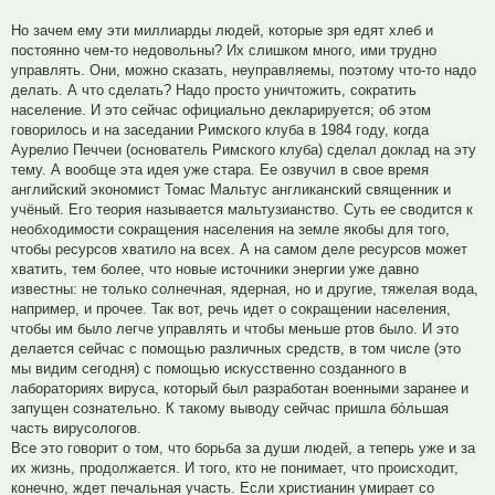
Но зачем ему эти миллиарды людей, которые зря едят хлеб и
постоянно чем-то недовольны? Их слишком много, ими трудно
управлять. Они, можно сказать, неуправляемы, поэтому что-то надо
делать. А что сделать? Надо просто уничтожить, сократить
население. И это сейчас официально декларируется; об этом
говорилось и на заседании Римского клуба в 1984 году, когда
Аурелио Печчеи (основатель Римского клуба) сделал доклад на эту
тему. А вообще эта идея уже стара. Ее озвучил в свое время
английский экономист Томас Мальтус англиканский священник и
учёный. Его теория называется мальтузианство. Суть ее сводится к
необходимости сокращения населения на земле якобы для того,
чтобы ресурсов хватило на всех. А на самом деле ресурсов может
хватить, тем более, что новые источники энергии уже давно
известны: не только солнечная, ядерная, но и другие, тяжелая вода,
например, и прочее. Так вот, речь идет о сокращении населения,
чтобы им было легче управлять и чтобы меньше ртов было. И это
делается сейчас с помощью различных средств, в том числе (это
мы видим сегодня) с помощью искусственно созданного в
лабораториях вируса, который был разработан военными заранее и
запущен сознательно. К такому выводу сейчас пришла бо́льшая
часть вирусологов.
Все это говорит о том, что борьба за души людей, а теперь уже и за
их жизнь, продолжается. И того, кто не понимает, что происходит,
конечно, ждет печальная участь. Если христианин умирает со