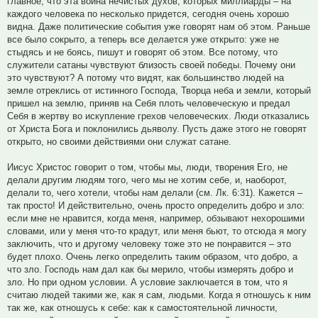
главное, что эта война нечистых духов, которых миллиарды – на
каждого человека по несколько придется, сегодня очень хорошо
видна. Даже политические события уже говорят нам об этом. Раньше
все было сокрыто, а теперь все делается уже открыто: уже не
стыдясь и не боясь, пишут и говорят об этом. Все потому, что
служители сатаны чувствуют близость своей победы. Почему они
это чувствуют? А потому что видят, как большинство людей на
земле отреклись от истинного Господа, Творца неба и земли, который
пришел на землю, приняв на Себя плоть человеческую и предал
Себя в жертву во искупление грехов человеческих. Люди отказались
от Христа Бога и поклонились дьяволу. Пусть даже этого не говорят
открыто, но своими действиями они служат сатане.
Иисус Христос говорит о том, чтобы мы, люди, творения Его, не
делали другим людям того, чего мы не хотим себе, и, наоборот,
делали то, чего хотели, чтобы нам делали (см. Лк. 6:31). Кажется –
так просто! И действительно, очень просто определить добро и зло:
если мне не нравится, когда меня, например, обзывают нехорошими
словами, или у меня что-то крадут, или меня бьют, то отсюда я могу
заключить, что и другому человеку тоже это не понравится – это
будет плохо. Очень легко определить таким образом, что добро, а
что зло. Господь нам дал как бы мерило, чтобы измерять добро и
зло. Но при одном условии. А условие заключается в том, что я
считаю людей такими же, как я сам, людьми. Когда я отношусь к ним
так же, как отношусь к себе: как к самостоятельной личности,