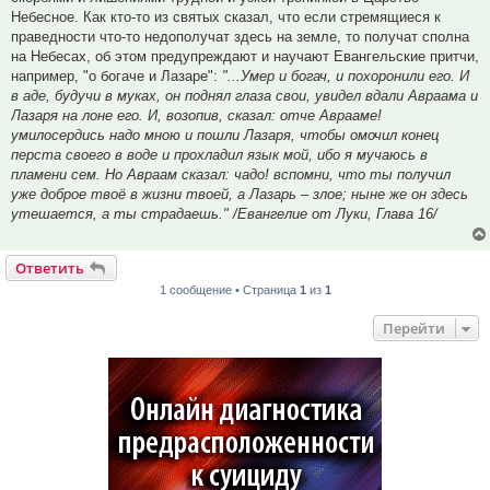
Небесное. Как кто-то из святых сказал, что если стремящиеся к
праведности что-то недополучат здесь на земле, то получат сполна
на Небесах, об этом предупреждают и научают Евангельские притчи,
например, "о богаче и Лазаре":
"...Умер и богач, и похоронили его. И
в аде, будучи в муках, он поднял глаза свои, увидел вдали Авраама и
Лазаря на лоне его. И, возопив, сказал: отче Аврааме!
умилосердись надо мною и пошли Лазаря, чтобы омочил конец
перста своего в воде и прохладил язык мой, ибо я мучаюсь в
пламени сем. Но Авраам сказал: чадо! вспомни, что ты получил
уже доброе твоё в жизни твоей, а Лазарь – злое; ныне же он здесь
утешается, а ты страдаешь." /Евангелие от Луки, Глава 16/
Ответить
1 сообщение • Страница
1
из
1
Перейти