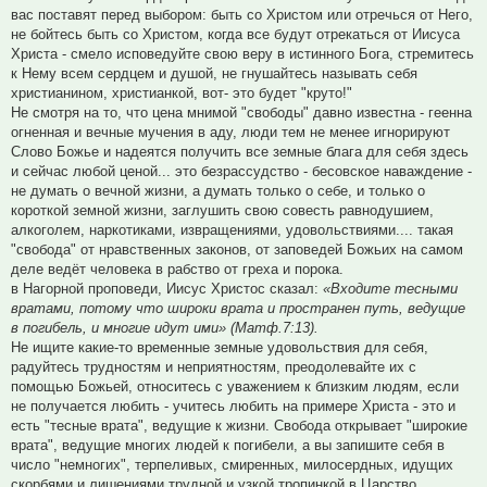
вас поставят перед выбором: быть со Христом или отречься от Него,
не бойтесь быть со Христом, когда все будут отрекаться от Иисуса
Христа - смело исповедуйте свою веру в истинного Бога, стремитесь
к Нему всем сердцем и душой, не гнушайтесь называть себя
христианином, христианкой, вот- это будет "круто!"
Не смотря на то, что цена мнимой "свободы" давно известна - геенна
огненная и вечные мучения в аду, люди тем не менее игнорируют
Слово Божье и надеятся получить все земные блага для себя здесь
и сейчас любой ценой... это безрассудство - бесовское наваждение -
не думать о вечной жизни, а думать только о себе, и только о
короткой земной жизни, заглушить свою совесть равнодушием,
алкоголем, наркотиками, извращениями, удовольствиями.... такая
"свобода" от нравственных законов, от заповедей Божьих на самом
деле ведёт человека в рабство от греха и порока.
в Нагорной проповеди, Иисус Христос сказал:
«Входите тесными
вратами, потому что широки врата и пространен путь, ведущие
в погибель, и многие идут ими» (Матф.7:13).
Не ищите какие-то временные земные удовольствия для себя,
радуйтесь трудностям и неприятностям, преодолевайте их с
помощью Божьей, относитесь с уважением к близким людям, если
не получается любить - учитесь любить на примере Христа - это и
есть "тесные врата", ведущие к жизни. Свобода открывает "широкие
врата", ведущие многих людей к погибели, а вы запишите себя в
число "немногих", терпеливых, смиренных, милосердных, идущих
скорбями и лишениями трудной и узкой тропинкой в Царство