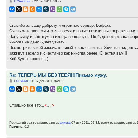
Сообщение
E.Westrum
»
22 окт 2011, 20:47
Спасибо за вашу доброту и огромное сердце, Баффи.
Очень хотелось бы что бы время и новые позитивные переживания 
Папу сыну и вам мужа никогда не вернуть. Не будет ответа на вопр
никогда не дано будет узнать.
Посмотрите какой замечательный у вас сынишка. Хочется надеяться
заживут весело и счастливо как никогда ранее. Счастья вам!!!
Всё будет хорошо ;-)
Re: ТЕПЕРЬ МЫ БЕЗ ТЕБЯ!!!Письмо мужу.
Сообщение
ГОРИЗОНТ
»
07 дек 2011, 04:18
Страшно все это...
<....>
Последний раз редактировалось
алиска
07 дек 2011, 07:32, всего редактировалось 1
Причина:
6.2