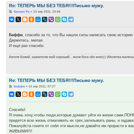
Re: ТЕПЕРЬ МЫ БЕЗ ТЕБЯ!!!Письмо мужу.
Сообщение
Крошка Ру
»
13 апр 2011, 23:46
Баффи
, спасибо за то, что Вы нашли силы написать свою истори
Держитесь, милая.
И еще раз спасибо.
Ангеле Божий, хранителю мой хороший... моли Бога обо мне(с) (Молитва малень
Re: ТЕПЕРЬ МЫ БЕЗ ТЕБЯ!!!Письмо мужу.
Сообщение
Баффи
»
14 апр 2011, 07:27
Спасибо!
Я очень хочу,чтобы люди,которые думают уйти из жизни сами,ПО
придется всю жизнь отмаливать их грех,зализывать раны, и зада
Пожалуйста гоните от себя эти мысли,не давайте им прорасти в в
ЖИВЫМИ!!!!