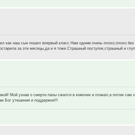
дел как наш сын пошел впервый класс.Нам одним очень плохо,плохо без
остарела за эти месяцы,да и я тоже.Страшный поступок,страшный и глу
! Мой узнав о смерти папы сжался в комочек и плакал,а потом сам х
ам Бог утешения и поддержки!!!