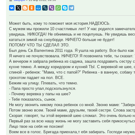
Может быть, кому то поможет моя история.НАДЕЮСЬ.
С мужем мы прожили 10 счастливых лет! У нас родился замечательн
увидишь. НИКОГДА! Не обнимешь и не поцелуешь. Не увидишь весн
кататься зимой на сноуборде. НИЧЕГО больше не будет!
ПОТОМУ ЧТО ТЫ СДЕЛАЛ ЭТО.
Был день Св.Валентина 2011 года. Я ушла на работу. Все было как
Я ничего не почувствовала. НИЧЕГО! Я позвонила тебе, ты сказал: "
А вечером я забрала ребенка из садика, зашла поздравить сестру 
кухне темно. А между коридором и кухней ТЫ. С веревкой не шее, 
спиной - ребенок: "Мама, что с папой?" Ребенка - в ванную, собак
грохотом падает на пол. ВСЕ.
Бежим на улицу. Плевать, что темно.
- Папа просто упал,подскользнулся.
- Почему веревка у папы на шее?
- Тебе показалось, сынок.
Не могу звонить никому пока ребенок со мной. Звоню маме: "Забери
Потом звоню всем. Твоей маме, друзьям, твоей сестре. Слова застр
Скорая: говорят, ты этой веревкой шею сломал. Это очень больно 
Первый раз за всю нашу жизнь не могу заставить себя прикоснутьс
Лицо твое на себя не похоже!
Воем все в голос. Бригада приехала,т ебя забирать. Господи неуже