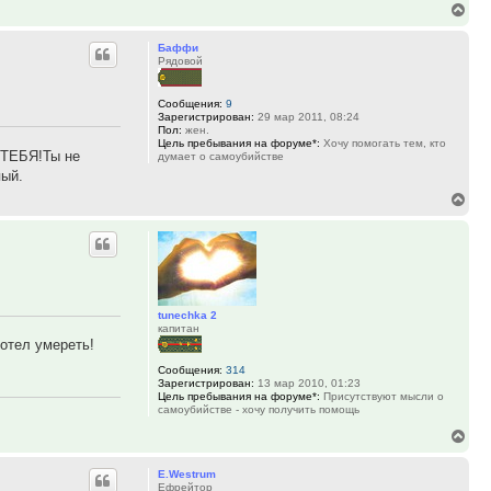
Вер
к
Баффи
нач
Рядовой
Сообщения:
9
Зарегистрирован:
29 мар 2011, 08:24
Пол:
жен.
Цель пребывания на форуме*:
Хочу помогать тем, кто
 ТЕБЯ!Ты не
думает о самоубийстве
пый.
Вер
к
нач
tunechka 2
капитан
отел умереть!
Сообщения:
314
Зарегистрирован:
13 мар 2010, 01:23
Цель пребывания на форуме*:
Присутствуют мысли о
самоубийстве - хочу получить помощь
Вер
к
E.Westrum
нач
Ефрейтор