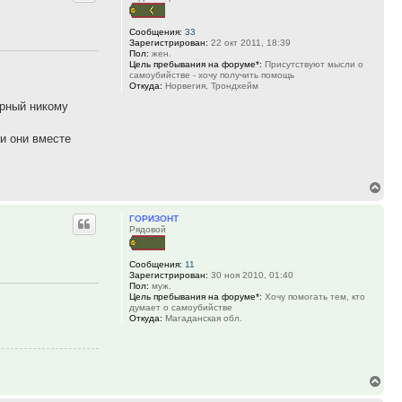
Сообщения:
33
Зарегистрирован:
22 окт 2011, 18:39
Пол:
жен.
Цель пребывания на форуме*:
Присутствуют мысли о
самоубийстве - хочу получить помощь
Откуда:
Норвегия, Трондхейм
ерный никому
 и они вместе
Вер
к
ГОРИЗОНТ
нач
Рядовой
Сообщения:
11
Зарегистрирован:
30 ноя 2010, 01:40
Пол:
муж.
Цель пребывания на форуме*:
Хочу помогать тем, кто
думает о самоубийстве
Откуда:
Магаданская обл.
Вер
к