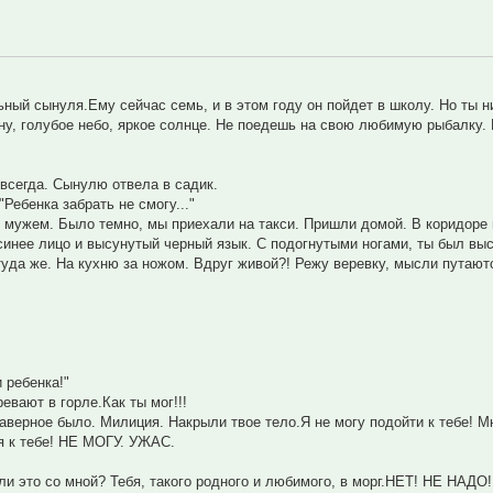
ый сынуля.Ему сейчас семь, и в этом году он пойдет в школу. Но ты ни
у, голубое небо, яркое солнце. Не поедешь на свою любимую рыбалку.
 всегда. Сынулю отвела в садик.
Ребенка забрать не смогу..."
с мужем. Было темно, мы приехали на такси. Пришли домой. В коридоре 
синее лицо и высунутый черный язык. С подогнутыми ногами, ты был выс
у туда же. На кухню за ножом. Вдруг живой?! Режу веревку, мысли путают
 ребенка!"
евают в горле.Как ты мог!!!
наверное было. Милиция. Накрыли твое тело.Я не могу подойти к тебе! М
я к тебе! НЕ МОГУ. УЖАС.
ли это со мной? Тебя, такого родного и любимого, в морг.НЕТ! НЕ НАДО!