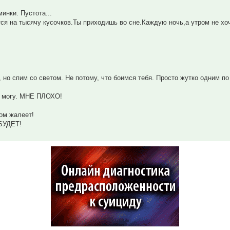
инки. Пустота...
ся на тысячу кусочков.Ты приходишь во сне.Каждую ночь,а утром не хо
но спим со светом. Не потому, что боимся тебя. Просто жутко одним по
е могу. МНЕ ПЛОХО!
ом жалеет!
БУДЕТ!