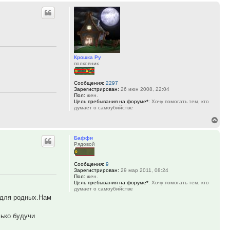
Крошка Ру
полковник
Сообщения:
2297
Зарегистрирован:
26 июн 2008, 22:04
Пол:
жен.
Цель пребывания на форуме*:
Хочу помогать тем, кто
думает о самоубийстве
Вер
к
Баффи
нач
Рядовой
Сообщения:
9
Зарегистрирован:
29 мар 2011, 08:24
Пол:
жен.
Цель пребывания на форуме*:
Хочу помогать тем, кто
думает о самоубийстве
,для родных.Нам
лько будучи