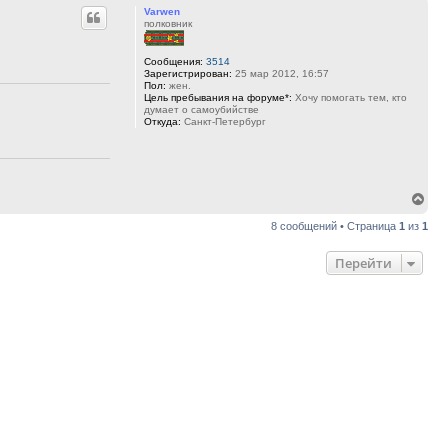
Varwen
нач
полковник
Сообщения:
3514
Зарегистрирован:
25 мар 2012, 16:57
Пол:
жен.
Цель пребывания на форуме*:
Хочу помогать тем, кто
думает о самоубийстве
Откуда:
Санкт-Петербург
Вер
к
8 сообщений • Страница
1
из
1
нач
Перейти