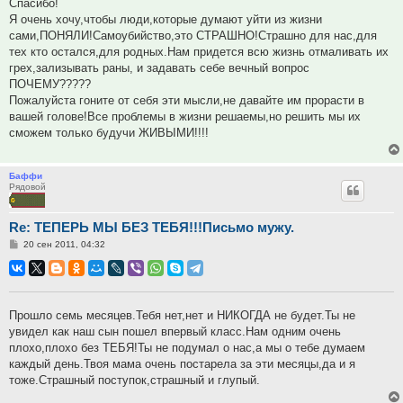
Спасибо!
Я очень хочу,чтобы люди,которые думают уйти из жизни
сами,ПОНЯЛИ!Самоубийство,это СТРАШНО!Страшно для нас,для
тех кто остался,для родных.Нам придется всю жизнь отмаливать их
грех,зализывать раны, и задавать себе вечный вопрос
ПОЧЕМУ?????
Пожалуйста гоните от себя эти мысли,не давайте им прорасти в
вашей голове!Все проблемы в жизни решаемы,но решить мы их
сможем только будучи ЖИВЫМИ!!!!
Баффи
Рядовой
Re: ТЕПЕРЬ МЫ БЕЗ ТЕБЯ!!!Письмо мужу.
Сообщение
20 сен 2011, 04:32
Прошло семь месяцев.Тебя нет,нет и НИКОГДА не будет.Ты не
увидел как наш сын пошел впервый класс.Нам одним очень
плохо,плохо без ТЕБЯ!Ты не подумал о нас,а мы о тебе думаем
каждый день.Твоя мама очень постарела за эти месяцы,да и я
тоже.Страшный поступок,страшный и глупый.