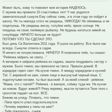
Может быть, кому то поможет моя история.НАДЕЮСЬ.
С мужем мы прожили 10 счастливых лет! У нас родился
замечательный сынуля.Ему сейчас семь, и в этом году он пойдет в
школу. Но ты никогда этого не увидишь. НИКОГДА! Не обнимешь и не
поцелуешь. Не увидишь весну, голубое небо, яркое солнце. Не
поедешь на свою любимую рыбалку. Не будешь кататься зимой на
сноуборде. НИЧЕГО больше не будет!
ПОТОМУ ЧТО ТЫ СДЕЛАЛ ЭТО.
Был день Св.Валентина 2011 года. Я ушла на работу. Все было как
всегда. Сынулю отвела в садик.
Я ничего не почувствовала. НИЧЕГО! Я позвонила тебе, ты сказал:
"Ребенка забрать не смогу..."
А вечером я забрала ребенка из садика, зашла поздравить сестру с
мужем. Было темно, мы приехали на такси. Пришли домой. В
коридоре горел свет. На кухне темно. А между коридором и кухней
ТЫ. С веревкой не шее, синее лицо и высунутый черный язык. С
подогнутыми ногами, ты был высокий. А за моей спиной - ребенок:
"Мама, что с папой?" Ребенка - в ванную, собаку туда же. На кухню
за ножом. Вдруг живой?! Режу веревку, мысли путаются.Твое тело с
грохотом падает на пол. ВСЕ.
Бежим на улицу. Плевать, что темно.
- Папа просто упал,подскользнулся.
- Почему веревка у папы на шее?
- Тебе показалось, сынок.