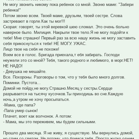
Не могу звонить никому пока ребенок со мной. Звоню маме: "Забери
ребенка!"
Потом звоню всем. Твоей маме, друзьям, твоей сестре. Слова
застревают в горле.Как ты мог!!!
Скорая: говорят, ты этой веревкой шею сломал. Это очень больно
наверное было. Милиция. Накрыли твое тело.Я не могу подойти к
тебе! Мне страшно! Первый раз за всю нашу жизнь не могу заставить
себя прикоснуться к тебе! НЕ МОГУ. УЖАС.
Лицо твое на себя не похоже!
Воем все в голос. Бригада приехала,т ебя забирать. Господи
неужели это со мной? Тебя, такого родного и любимого, в морг.НЕТ!
НЕ НАДО!
- Девушка не мешайте.
Все. Похороны. Разговоры о том, что у тебя было много долгов.
Поминки. Пустота...
Домой не пойду,не могу.Страшно.Месяц у сестры.Сердце
разрывается на тысячу кусочков.Ты приходишь во сне.Каждую
ночь,а утром не хочу просыпаться.
-Мама, где папа?
-Папа умер сынок!
Плачет, воет как волчонок. А потом:
- Мама, мы это переживем, мы будем сильными.
Прошло два месяца. Я не живу, я существую. Мы вернулись домой,
но спим со светом. Не потому, что боимся тебя. Просто жутко одним