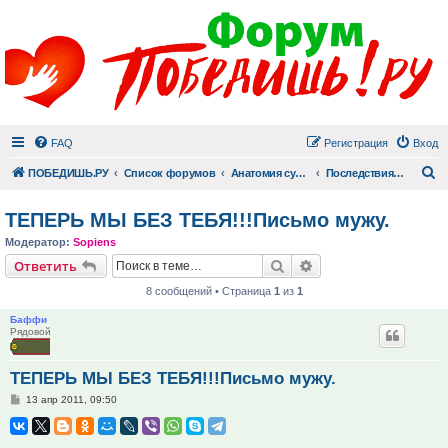
FAQ
Регистрация
Вход
П
ПОБЕДИШЬ.РУ
Список форумов
Анатомия суицида
Последствия суицида
ТЕПЕРЬ МЫ БЕЗ ТЕБЯ!!!Письмо мужу.
Модератор:
Sopiens
Поиск
Расширенный поис
Ответить
8 сообщений • Страница
1
из
1
Баффи
Рядовой
ТЕПЕРЬ МЫ БЕЗ ТЕБЯ!!!Письмо мужу.
Сообщение
13 апр 2011, 09:50