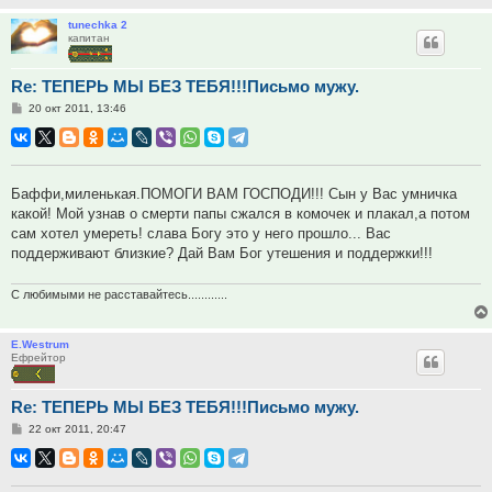
tunechka 2
капитан
Re: ТЕПЕРЬ МЫ БЕЗ ТЕБЯ!!!Письмо мужу.
Сообщение
20 окт 2011, 13:46
Баффи,миленькая.ПОМОГИ ВАМ ГОСПОДИ!!! Сын у Вас умничка
какой! Мой узнав о смерти папы сжался в комочек и плакал,а потом
сам хотел умереть! слава Богу это у него прошло... Вас
поддерживают близкие? Дай Вам Бог утешения и поддержки!!!
С любимыми не расставайтесь............
E.Westrum
Ефрейтор
Re: ТЕПЕРЬ МЫ БЕЗ ТЕБЯ!!!Письмо мужу.
Сообщение
22 окт 2011, 20:47