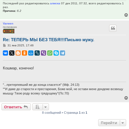
Последний раз редактировалось
алиска
07 дек 2011, 07:32, всего редактировалось 1
раз.
Причина:
6.2
Varwen
полковник
Re: ТЕПЕРЬ МЫ БЕЗ ТЕБЯ!!!Письмо мужу.
Сообщение
31 янв 2025, 17:46
Кошмар, конечно!
"...претерпевший же до конца спасется" (Мф. 24:13)
""И даже до старости и престарения, Боже мой, не остави мене дондеже возвещу
мышцу Твою роду всему грядущему"(Пс:70)
Ответить
8 сообщений • Страница
1
из
1
Перейти