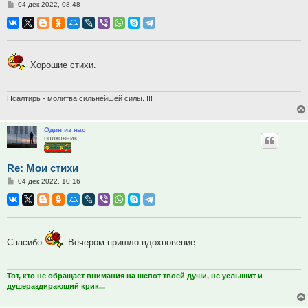
Сообщение
04 дек 2022, 08:48
Хорошие стихи.
Псалтирь - молитва сильнейшей силы. !!!
Один из нас
полковник
Re: Мои стихи
Сообщение
04 дек 2022, 10:16
Спасибо
Вечером пришло вдохновение...
Тот, кто не обращает внимания на шепот твоей души, не услышит и
душераздирающий крик...