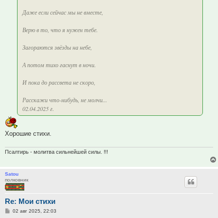
Даже если сейчас мы не вместе,
Верю в то, что я нужен тебе.
Загораются звёзды на небе,
А потом тихо гаснут в ночи.
И пока до рассвета не скоро,
Расскажи что-нибудь, не молчи...
02.04.2025 г.
Хорошие стихи.
Псалтирь - молитва сильнейшей силы. !!!
Satou
полковник
Re: Мои стихи
Сообщение
02 авг 2025, 22:03