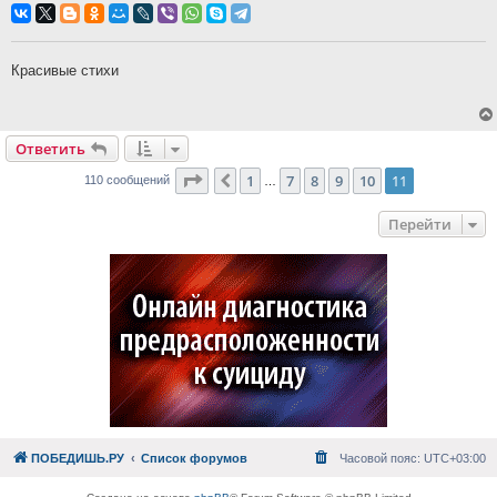
Красивые стихи
Ответить
Страница
11
из
11
1
7
8
9
10
11
Пред.
110 сообщений
…
Перейти
ПОБЕДИШЬ.РУ
Список форумов
Часовой пояс:
UTC+03:00