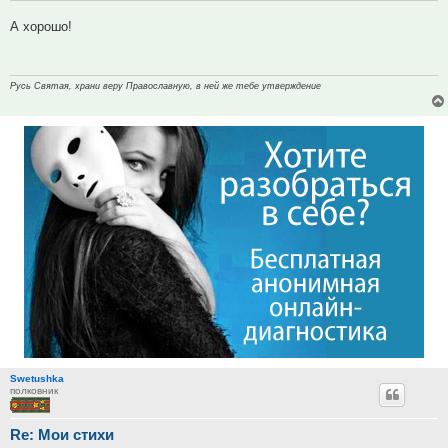
А хорошо!
Русь Святая, храни веру Православную, в ней же тебе утверждение
Swetushka
полковник
Re: Мои стихи