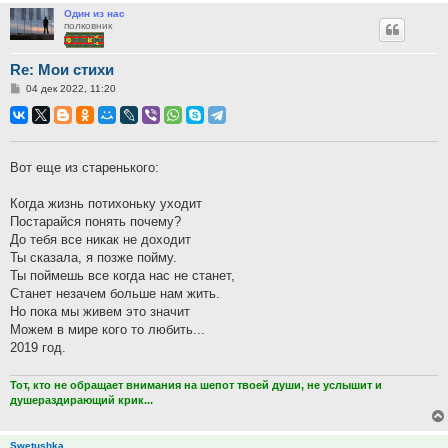
Один из нас
полковник
Re: Мои стихи
Сообщение
04 дек 2022, 11:20
Вот еще из старенького:
Когда жизнь потихоньку уходит
Постарайся понять почему?
До тебя все никак не доходит
Ты сказала, я позже пойму.
Ты поймешь все когда нас не станет,
Станет незачем больше нам жить.
Но пока мы живем это значит
Можем в мире кого то любить...
2019 год.
Тот, кто не обращает внимания на шепот твоей души, не услышит и
душераздирающий крик...
Swetushka