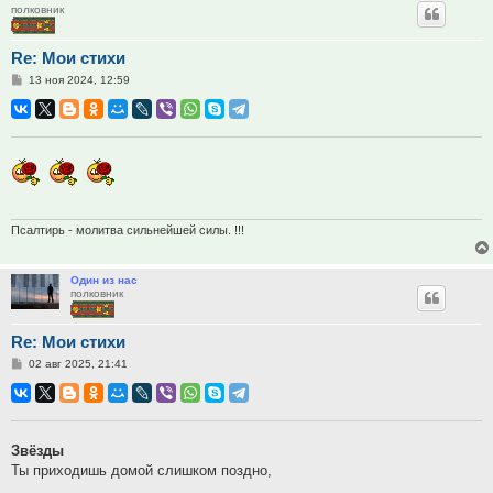
полковник
Re: Мои стихи
Сообщение
13 ноя 2024, 12:59
Псалтирь - молитва сильнейшей силы. !!!
Один из нас
полковник
Re: Мои стихи
Сообщение
02 авг 2025, 21:41
Звёзды
Ты приходишь домой слишком поздно,