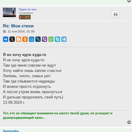
Один из нас
полковник
Re: Мои стихи
Сообщение
11 ноя 2024, 21:38
Я не хочу идти куда-то
Я не хочу идти куда-то
Там где меня совсем не ждут
Хочу найти лишь каплю счастья
Любовь, тепло, семьи уют
Там где сбываются надежды
И можно просто отдохнуть
А после утром вновь проснуться
И дальше продолжать свой путь)
13.09.2024 г.
Тот, кто не обращает внимания на шепот твоей души, не услышит и
душераздирающий крик...
Swetushka