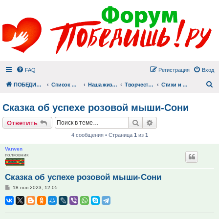
FAQ
Регистрация
Вход
П
ПОБЕДИШЬ.РУ
Список форумов
Наша жизнь (не всё же о суициде!)
Творчество
Стихи и проза форумчан
Сказка об успехе розовой мыши-Сони
Поиск
Расширенный поис
Ответить
4 сообщения • Страница
1
из
1
Varwen
полковник
Сказка об успехе розовой мыши-Сони
Сообщение
18 ноя 2023, 12:05