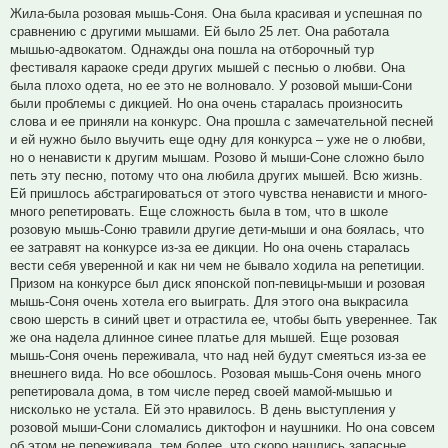
Жила-была розовая мышь-Соня. Она была красивая и успешная по
сравнению с другими мышами. Ей было 25 лет. Она работала
мышью-адвокатом. Однажды она пошла на отборочный тур
фестиваля караоке среди других мышей с песнью о любви. Она
была плохо одета, но ее это не волновало. У розовой мыши-Сони
были проблемы с дикцией. Но она очень старалась произносить
слова и ее приняли на конкурс. Она прошла с замечательной песней
и ей нужно было выучить еще одну для конкурса – уже не о любви,
но о ненависти к другим мышам. Розово й мыши-Соне сложно было
петь эту песню, потому что она любила других мышей. Всю жизнь.
Ей пришлось абстрагироваться от этого чувства ненависти и много-
много репетировать. Еще сложность была в том, что в школе
розовую мышь-Соню травили другие дети-мыши и она боялась, что
ее затравят на конкурсе из-за ее дикции. Но она очень старалась
вести себя уверенной и как ни чем не бывало ходила на репетиции.
Призом на конкурсе был диск японской поп-певицы-мыши и розовая
мышь-Соня очень хотела его выиграть. Для этого она выкрасила
свою шерсть в синий цвет и отрастила ее, чтобы быть увереннее. Так
же она надела длинное синее платье для мышей. Еще розовая
мышь-Соня очень переживала, что над ней будут смеяться из-за ее
внешнего вида. Но все обошлось. Розовая мышь-Соня очень много
репетировала дома, в том числе перед своей мамой-мышью и
нисколько не устала. Ей это нравилось. В день выступления у
розовой мыши-Сони сломались диктофон и наушники. Но она совсем
об этом не переживала, тем более, что скоро нашлись запасные.