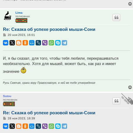
Lima
полковник
Re: Сказка об успехе розовой мыши-Сони
Сообщение
20 ноя 2023, 16:01
И, я бы сказал, для того, чтобы тебя любили, перекрашиваться
необязательно. Хотя для мышей, может быть, как раз и имеет
значение
Русь Святая, храни веру Православную, в ней же тебе утверждение
Satou
полковник
Re: Сказка об успехе розовой мыши-Сони
Сообщение
28 ноя 2023, 18:39