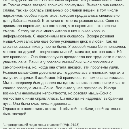
из Томска стала звездой японской поп-музыки. Вначале она боялась
славы, так как боялась связанных со славой вещей, в том числе
наркотиков, особых наркотиков, которые продавались специально
для убийства мышей. В отличие от многих розовая мышь-Соня не
принимала наркотики, так как знала, что наркотики – это верная
смерть. К тому же она много читала о них и была хорошо
информирована. С наркотиками все обошлось. Вскоре розовая
мышь-Соня записала еще более успешный диск о любви. Как ни
странно, завистников у нее не было. У розовой мыши-Сони появилось
множество друзей – творческих мышей, таких же, как она сама. Ей
все нравилось. Она благополучно преодолела все трудности и стала
уважать себя. Раньше у розовой мыши-Сони были проблемы с
самопринятием, но, когда она стала звездой, эти проблемы ушли.
Розовая мышь-Соня довольно долго держалась в японских чартах и
выпустила целых 8 альбомов. Ей нравилось то, чем она занималась.
Мышь-продюсер был доволен выгодным капиталовложением и часто
хвалил розовую мышь-Соню. Все было у нее прекрасно. Иногда
возникали небольшие неприятности, но розовая мышь-Соня с
легкостью с ними справлялась. Ей никогда не надоедал выбранный
путь. Она была счастлива и довольна.
Однако это всего лишь сказка. Чтобы тебя любили, необязательно
быть звездой.
"...претерпевший же до конца спасется" (Мф. 24:13)