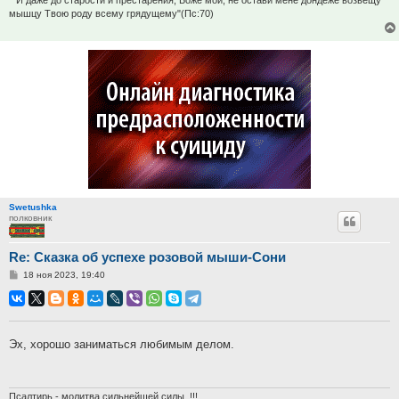
""И даже до старости и престарения, Боже мой, не остави мене дондеже возвещу
мышцу Твою роду всему грядущему"(Пс:70)
Swetushka
полковник
Re: Сказка об успехе розовой мыши-Сони
Сообщение
18 ноя 2023, 19:40
Эх, хорошо заниматься любимым делом.
Псалтирь - молитва сильнейшей силы. !!!