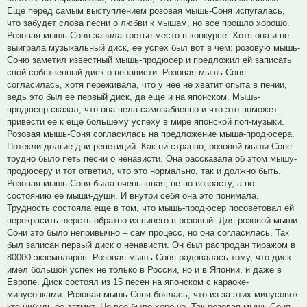
Еще перед самым выступлением розовая мышь-Соня испугалась,
что забудет слова песни о любви к мышам, но все прошло хорошо.
Розовая мышь-Соня заняла третье место в конкурсе. Хотя она и не
выиграла музыкальный диск, ее успех был вот в чем: розовую мышь-
Соню заметил известный мышь-продюсер и предложил ей записать
свой собственный диск о ненависти. Розовая мышь-Соня
согласилась, хотя переживала, что у нее не хватит опыта в пении,
ведь это был ее первый диск, да еще и на японском. Мышь-
продюсер сказал, что она пела самозабвенно и что это поможет
привести ее к еще большему успеху в мире японской поп-музыки.
Розовая мышь-Соня согласилась на предложение мыша-продюсера.
Потекли долгие дни репетиций. Как ни странно, розовой мыши-Соне
трудно было петь песни о ненависти. Она рассказала об этом мышу-
продюсеру и тот ответил, что это нормально, так и должно быть.
Розовая мышь-Соня была очень юная, не по возрасту, а по
состоянию ее мыши-души. И внутри себя она это понимала.
Трудность состояла еще в том, что мышь-продюсер посоветовал ей
перекрасить шерсть обратно из синего в розовый. Для розовой мыши-
Сони это было непривычно – сам процесс, но она согласилась. Так
был записан первый диск о ненависти. Он был распродан тиражом в
80000 экземпляров. Розовая мышь-Соня радовалась тому, что диск
имел большой успех не только в России, но и в Японии, и даже в
Европе. Диск состоял из 15 песен на японском с караоке-
минусовками. Розовая мышь-Соня боялась, что из-за этих минусовок
кто-нибудь ее затмит. Но все было хорошо. Так розовая мышь-Соня