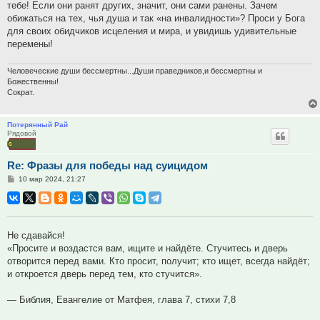
тебе! Если они ранят других, значит, они сами ранены. Зачем
обижаться на тех, чья душа и так «на инвалидности»? Проси у Бога
для своих обидчиков исцеления и мира, и увидишь удивительные
перемены!
Человеческие души бессмертны...Души праведников,и бессмертны и
Божественны!
Сократ.
Потерянный Рай
Рядовой
Re: Фразы для победы над суицидом
Сообщение
10 мар 2024, 21:27
Не сдавайся!
«Просите и воздастся вам, ищите и найдёте. Стучитесь и дверь
отворится перед вами. Кто просит, получит; кто ищет, всегда найдёт;
и откроется дверь перед тем, кто стучится».
— Библия, Евангелие от Матфея, глава 7, стихи 7,8