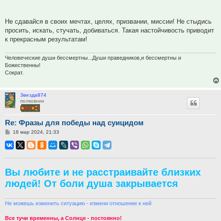
Не сдавайся в своих мечтах, целях, призвании, миссии! Не стыдись
просить, искать, стучать, добиваться. Такая настойчивость приводит
к прекрасным результатам!
Человеческие души бессмертны...Души праведников,и бессмертны и
Божественны!
Сократ.
Звезда874
полковник
Re: Фразы для победы над суицидом
Сообщение
18 мар 2024, 21:33
Вы любите и не расстраивайте близких
людей! От боли душа закрывается
Не можешь изменить ситуацию - измени отношение к ней
Все тучи временны, а Солнце - постоянно!