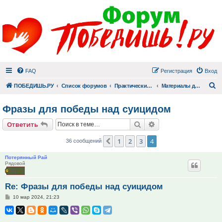
FAQ
Регистрация
Вход
П
ПОБЕДИШЬ.РУ
Список форумов
Практический раздел
Материалы для практической помощи
Фразы для победы над суицидом
Поиск
Расширенный поис
Ответить
1
2
3
4
Пред.
36 сообщений
Потерянный Рай
Рядовой
Re: Фразы для победы над суицидом
Сообщение
10 мар 2024, 21:23