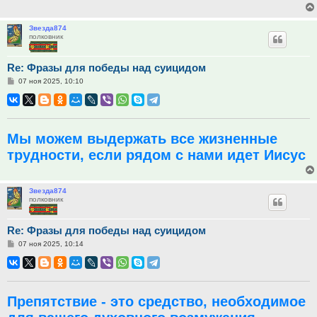
Звезда874
полковник
Re: Фразы для победы над суицидом
Сообщение
07 ноя 2025, 10:10
Мы можем выдержать все жизненные
трудности, если рядом с нами идет Иисус
Звезда874
полковник
Re: Фразы для победы над суицидом
Сообщение
07 ноя 2025, 10:14
Препятствие - это средство, необходимое