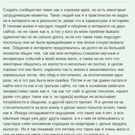
Создать сообщество таких как я хорошая идея, но есть некоторые
затрудняющие моменты. Таких людей как я я практически не видел
ни в интернете ни в реальности, разве что в карикатурах и историях.
В течении жизни я находил людей и общение в интернете на двух
сайтах, но не таких как я, а тех у кого из моих проблем бывало
одиночество но не сильно долго, если что такие тоже подходят
поскольку они не были враждебными и тем более сочувствовали
мне. Общение в интернете продолжалось не долго из-за большой
нехватки общих тем, так как мои интересы слишком научные и
интересных событий в моей жизни мало, а также из-за того что
некоторые общались из жалости и несколько не охотно, в целом
хорошо что оно было, скрасило часть жизни и заканчивалось оно
нормальных нотах, без обид и постепенно, за исключением одно
раза, но в тот раз была моя ошибка. Потом я не так давно пытался
найти кого-то как я на третьем сайте, но там в основном набегали
ненавистники таких как я, так как тот сайт в целом токсичен, нашел
разве что двух таких как я, но один(а) вообще не испытывает
потребности в общении, а другой просто пропал. Я в целом из-за
стеснительности за всю жизнь я делал мало попыток искать таких
как я. Иногда складывается ощущение, что таких как я нет, а все
обычные люди уже друг друга нашли, а я к ним не вписываюсь и
чувствую себя человеком ходящим по квартирам с целью продать
пылесос. Но я так понимаю это потому-что таких как я очень мало и
они не меньше меня стесняются где-то что то написать и