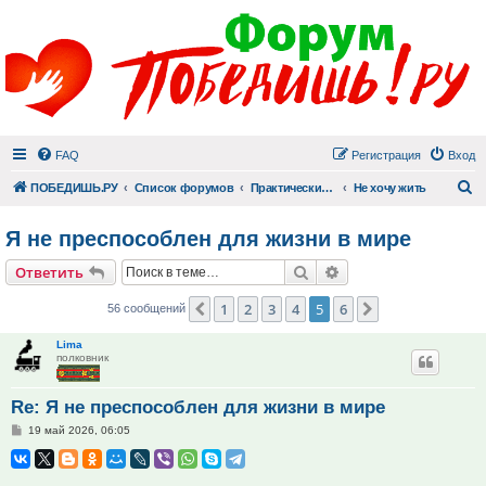
FAQ
Регистрация
Вход
П
ПОБЕДИШЬ.РУ
Список форумов
Практический раздел
Не хочу жить
Я не преспособлен для жизни в мире
Поиск
Расширенный поис
Ответить
1
2
3
4
5
6
Пред.
След.
56 сообщений
Lima
полковник
Re: Я не преспособлен для жизни в мире
Сообщение
19 май 2026, 06:05