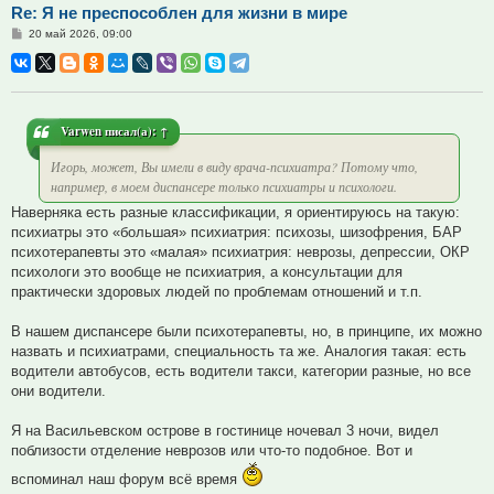
Re: Я не преспособлен для жизни в мире
Сообщение
20 май 2026, 09:00
Varwen
писал(а):
↑
Игорь, может, Вы имели в виду врача-психиатра? Потому что,
например, в моем диспансере только психиатры и психологи.
Наверняка есть разные классификации, я ориентируюсь на такую:
психиатры это «большая» психиатрия: психозы, шизофрения, БАР
психотерапевты это «малая» психиатрия: неврозы, депрессии, ОКР
психологи это вообще не психиатрия, а консультации для
практически здоровых людей по проблемам отношений и т.п.
В нашем диспансере были психотерапевты, но, в принципе, их можно
назвать и психиатрами, специальность та же. Аналогия такая: есть
водители автобусов, есть водители такси, категории разные, но все
они водители.
Я на Васильевском острове в гостинице ночевал 3 ночи, видел
поблизости отделение неврозов или что-то подобное. Вот и
вспоминал наш форум всё время