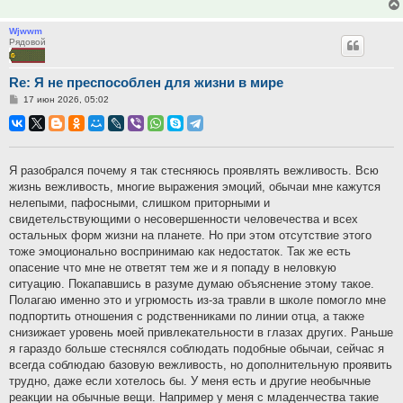
Wjwwm
Рядовой
Re: Я не преспособлен для жизни в мире
Сообщение
17 июн 2026, 05:02
Я разобрался почему я так стесняюсь проявлять вежливость. Всю
жизнь вежливость, многие выражения эмоций, обычаи мне кажутся
нелепыми, пафосными, слишком приторными и
свидетельствующими о несовершенности человечества и всех
остальных форм жизни на планете. Но при этом отсутствие этого
тоже эмоционально воспринимаю как недостаток. Так же есть
опасение что мне не ответят тем же и я попаду в неловкую
ситуацию. Покапавшись в разуме думаю объяснение этому такое.
Полагаю именно это и угрюмость из-за травли в школе помогло мне
подпортить отношения с родственниками по линии отца, а также
снизижает уровень моей привлекательности в глазах других. Раньше
я гараздо больше стеснялся соблюдать подобные обычаи, сейчас я
всегда соблюдаю базовую вежливость, но дополнительную проявить
трудно, даже если хотелось бы. У меня есть и другие необычные
реакции на обычные вещи. Например у меня с младенчества такие