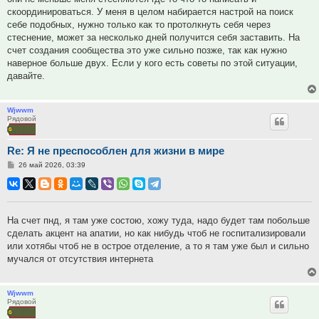
скоординироваться. У меня в целом набирается настрой на поиск
себе подобных, нужно только как то протолкнуть себя через
стеснение, может за несколько дней получится себя заставить. На
счет создания сообщества это уже сильно позже, так как нужно
наверное больше двух. Если у кого есть советы по этой ситуации,
давайте.
Wjwwm
Рядовой
Re: Я не преспособлен для жизни в мире
Сообщение
26 май 2026, 03:39
На счет пнд, я там уже состою, хожу туда, надо будет там побольше
сделать акцент на апатии, но как нибудь чтоб не госпитализировали
или хотябы чтоб не в острое отделение, а то я там уже был и сильно
мучался от отсутствия интернета
Wjwwm
Рядовой