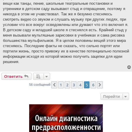
вещи как танцы, пение, школьные театральные постановки и
утренники в детском саду вызывают стыд и отвращение, поэтому я
никогда в этом не учавствовал. Так же я безумно стесняюсь
смотреть видео со звуком и слушать музыку при других людях, при
условии что все вокруг осведомлены или думают что это включил я.
В детском саду и младшей школе я стеснялся есть. Крайний стыд у
меня вызывали мультяшные зарисовки в учебниках и сама рисовка
большинства мульфильмов. Я в целом половины вещей этого мира
стесняюсь. Последние факты не сказать, что сильно портят или
портили жизнь, просто привожу их в качестве потенциально полезной
информации исходя из которой можно получить зацепки для идеи
решения.
Ответить
1
2
3
4
5
6
Пред.
След.
56 сообщений
Перейти