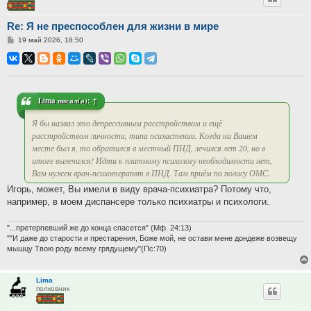
Re: Я не преспособлен для жизни в мире
Сообщение
19 май 2026, 18:50
Lima
писал(а):
↑
Я бы назвал это депрессивным расстройством и ещё
расстройством личности, типа психастении. Когда на Вашем
месте был я, то обратился в местный ПНД, лечился лет 20, но в
итоге вылечился! Идти к платному психологу необходимости нет,
Вам нужен врач-психотерапвт в ПНД. Там приём по полису ОМС.
Игорь, может, Вы имели в виду врача-психиатра? Потому что,
например, в моем диспансере только психиатры и психологи.
"...претерпевший же до конца спасется" (Мф. 24:13)
""И даже до старости и престарения, Боже мой, не остави мене дондеже возвещу
мышцу Твою роду всему грядущему"(Пс:70)
Lima
полковник