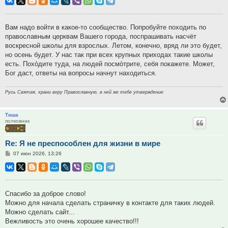
Вам надо войти в какое-то сообщество. Попробуйте походить по
православным церквам Вашего города, поспрашивать насчёт
воскресной школы для взрослых. Летом, конечно, вряд ли это будет,
но осень будет. У нас так при всех крупных приходах такие школы
есть. Похо́дите туда, на людей посмо́трите, себя покажете. Может,
Бог даст, ответы на вопросы начнут находиться.
Русь Святая, храни веру Православную, в ней же тебе утверждение
Тиша
полковник
Re: Я не преспособлен для жизни в мире
Сообщение
07 июн 2026, 13:26
Спасибо за доброе слово!
Можно для начала сделать страничку в контакте для таких людей.
Можно сделать сайт...
Вежливость это очень хорошее качество!!!