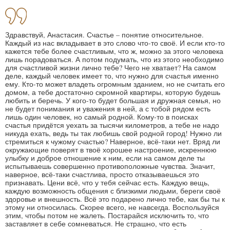
Здравствуй, Анастасия. Счастье – понятие относительное.
Каждый из нас вкладывает в это слово что-то своё. И если кто-то
кажется тебе более счастливым, что ж, можно за этого человека
лишь порадоваться. А потом подумать, что из этого необходимо
для счастливой жизни лично тебе? Чего не хватает? На самом
деле, каждый человек имеет то, что нужно для счастья именно
ему. Кто-то может владеть огромным зданием, но не считать его
домом, а тебе достаточно скромной квартиры, которую будешь
любить и беречь. У кого-то будет большая и дружная семья, но
не будет понимания и уважения в ней, а с тобой рядом есть
лишь один человек, но самый родной. Кому-то в поисках
счастья придётся уехать за тысячи километров, а тебе не надо
никуда ехать, ведь ты так любишь свой родной город! Нужно ли
стремиться к чужому счастью? Наверное, всё-таки нет. Вряд ли
окружающие поверят в твоё хорошее настроение, искреннюю
улыбку и доброе отношение к ним, если на самом деле ты
испытываешь совершенно противоположные чувства. Значит,
наверное, всё-таки счастлива, просто отказываешься это
признавать. Цени всё, что у тебя сейчас есть. Каждую вещь,
каждую возможность общения с близкими людьми, береги своё
здоровье и внешность. Всё это подарено лично тебе, как бы ты к
этому ни относилась. Скорее всего, не навсегда. Воспользуйся
этим, чтобы потом не жалеть. Постарайся исключить то, что
заставляет в себе сомневаться. Не страшно, что есть