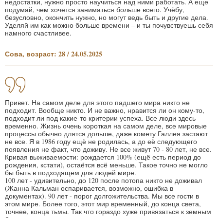
недостатки, нужно просто научиться над ними работать. А еще
подумай, чем хочется заниматься больше всего. Учёбу,
безусловно, окончить нужно, но могут ведь быть и другие дела.
Уделяй им как можно больше времени – и ты почувствуешь себя
намного счастливее.
Сова, возраст: 28 / 24.05.2025
Привет. На самом деле для этого падшего мира никто не
подходит. Вообще никто. И не важно, нравится ли он кому-то,
подходит ли под какие-то критерии успеха. Все люди здесь
временно. Жизнь очень короткая на самом деле, все мировые
процессы обычно длятся дольше, даже комету Галлея застают
не все. Я в 1986 году ещё не родилась, а до её следующего
появления не факт, что доживу. Не все живут 70 - 80 лет, не все.
Кривая выживаемости: рождается 100% (ещё есть период до
рождения, кстати), остаётся всё меньше. Такое точно не могло
бы быть в подходящем для людей мире.
100 лет - удивительно, до 120 после потопа никто не доживал
(Жанна Кальман оспаривается, возможно, ошибка в
документах). 90 лет - порог долгожительства. Мы все гости в
этом мире. Более того, этот мир временный, до конца света,
точнее, конца тьмы. Так что гораздо хуже привязаться к земным