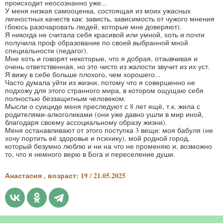
происходит неосознанно уже...
У меня низкая самооценка, состоящая из моих ужасных
личностных качеств как: зависть, зависимость от чужого мнения
(боюсь разочаровать людей, которые мне доверяют).
Я никогда не считала себя красивой или умной, хоть и почти
получила проф образование по своей выбранной мной
специальности (педагог).
Мне хоть и говорят некоторые, что я добрая, отзывчивая и
очень ответственная, но это чисто из жалости звучит из их уст.
Я вижу в себе больше плохого, чем хорошего...
Часто думала уйти из жизни, потому что я совершенно не
подхожу для этого странного мира, в котором ощущаю себя
полностью беззащитным человеком.
Мысли о суициде меня преследуют с 8 лет ещё, т.к. жила с
родителями-алкоголиками (они уже давно ушли в мир иной,
благодаря своему ассоциальному образу жизни).
Меня останавливают от этого поступка 3 вещи: моя бабуля (не
хочу портить её здоровье и психику), мой родной город,
который безумно люблю и ни на что не променяю и, возможно
то, что я немного верю в Бога и переселение души.
Анастасия , возраст: 19 / 21.05.2025