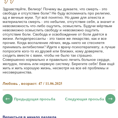
Здравствуйте, Велиор! Почему вы думаете, что смерть - это
свобода и отсутствие боли? Не буду вспоминать про религию,
ад и вечные муки. Тут всё понятно. Но даже для атеиста и
материалиста смерть - это небытие, отсутствие себя, а значит и
невозможность что-либо ощутить, осмыслить. Будучи мёртвым
невозможно осмыслить свободу и невозможно ощутить
отсутствие боли. Свобода и освобождение от боли даётся в
жизни. Антидепрессанты - это такое же лекарство, как и все
прочие. Когда воспаление лёгких, ведь никто не стесняетя
принимать антибиотики? Идите к врачу-психотерапевту, а лучше
попросите кого-то из друзей или близких, кому доверяете,
сходить вместе с вами, чтобы не было так страшно.
Совершенно нормально и правильно лечить больное сердце,
желудок, печень или нервную систему. Берегите себя! Вам ещё
жить и жить хорошую жизнь, несмотря на все её проблемы и
несовершенства.
Любовь , возраст: 47 / 11.06.2025
Предыдущая просьба
Следующая просьба
Вернуться в начало раздела