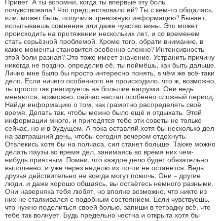
Привет. А ты вспомни, когда ты впервые эту боль
почувствовала? Что предшествовало ей? Ты с кем-то общалась,
или, может быть, получила тревожную информацию? Бывает,
испытываешь сомнение или даже чувство вины. Это может
происходить на протяжении нескольких лет, и со временем
стать серьёзной проблемой. Кроме того, обрати внимание, в
какие моменты становится особенно сложно? Интенсивность
этой боли разная? Это тоже имеет значение. Устранить причину
никогда не поздно, определив её, ты поймёшь, как быть дальше.
Лично мне было бы просто интересно понять, в чём же всё-таки
дело. Если ничего особенного не происходило, что ж, возможно,
ты просто так реагируешь на большие нагрузки. Они ведь
меняются, возможно, сейчас настал особенно сложный период.
Найди информацию о том, как грамотно распределять своё
время. Делать так, чтобы можно было ещё и отдыхать. Этой
информации много, и пригодятся тебе эти советы не только
сейчас, но и в будущем. А пока оставляй хотя бы несколько дел
на завтрашний день, чтобы сегодня вечером отдохнуть.
Отвлекись хотя бы на полчаса, сил станет больше. Также можно
делать паузы во время дел, занимаясь во время них чем-
нибудь приятным. Помни, что каждое дело будет обязательно
выполнено, и уже через неделю их почти не останется. Ведь
друзья действительно не всегда могут помочь. Они – другие
люди, и даже хорошо общаясь, вы остаётесь немного разными.
Они наверняка тебя любят, но вполне возможно, что никто из
них не сталкивался с подобным состоянием. Если чувствуешь,
что нужно поделиться своей болью, запиши в тетрадку всё, что
тебе так волнует. Будь предельно честна и открыта хотя бы