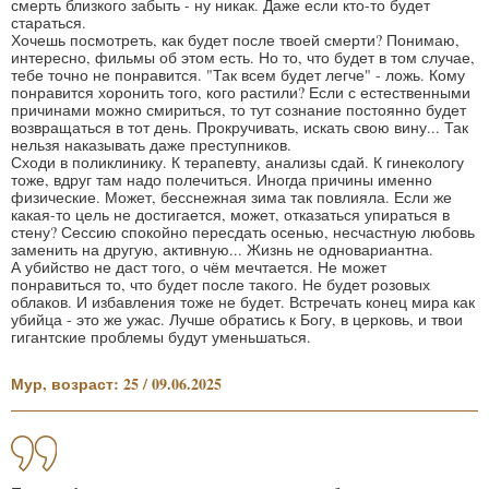
смерть близкого забыть - ну никак. Даже если кто-то будет
стараться.
Хочешь посмотреть, как будет после твоей смерти? Понимаю,
интересно, фильмы об этом есть. Но то, что будет в том случае,
тебе точно не понравится. "Так всем будет легче" - ложь. Кому
понравится хоронить того, кого растили? Если с естественными
причинами можно смириться, то тут сознание постоянно будет
возвращаться в тот день. Прокручивать, искать свою вину... Так
нельзя наказывать даже преступников.
Сходи в поликлинику. К терапевту, анализы сдай. К гинекологу
тоже, вдруг там надо полечиться. Иногда причины именно
физические. Может, бесснежная зима так повлияла. Если же
какая-то цель не достигается, может, отказаться упираться в
стену? Сессию спокойно пересдать осенью, несчастную любовь
заменить на другую, активную... Жизнь не одновариантна.
А убийство не даст того, о чём мечтается. Не может
понравиться то, что будет после такого. Не будет розовых
облаков. И избавления тоже не будет. Встречать конец мира как
убийца - это же ужас. Лучше обратись к Богу, в церковь, и твои
гигантские проблемы будут уменьшаться.
Мур, возраст: 25 / 09.06.2025