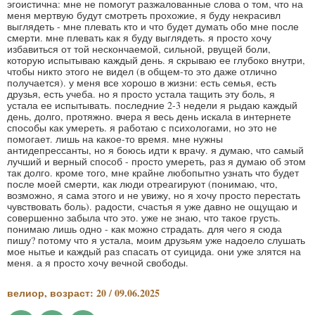
эгоистична: мне не помогут разжалованные слова о том, что на
меня мертвую будут смотреть прохожие, я буду некрасивл
выглядеть - мне плевать кто и что будет думать обо мне после
смерти. мне плевать как я буду выглядеть. я просто хочу
избавиться от той нескончаемой, сильной, рвущей боли,
которую испытываю каждый день. я скрываю ее глубоко внутри,
чтобы никто этого не видел (в общем-то это даже отлично
получается). у меня все хорошо в жизни: есть семья, есть
друзья, есть учеба. но я просто устала тащить эту боль, я
устала ее испытывать. последние 2-3 недели я рыдаю каждый
день, долго, протяжно. вчера я весь день искала в интернете
способы как умереть. я работаю с психологами, но это не
помогает. лишь на какое-то время. мне нужны
антидепрессанты, но я боюсь идти к врачу. я думаю, что самый
лучший и верный способ - просто умереть, раз я думаю об этом
так долго. кроме того, мне крайне любопытно узнать что будет
после моей смерти, как люди отреагируют (понимаю, что,
возможно, я сама этого и не увижу, но я хочу просто перестать
чувствовать боль). радости, счастья я уже давно не ощущаю и
совершенно забыла что это. уже не знаю, что такое грусть.
понимаю лишь одно - как можно страдать. для чего я сюда
пишу? потому что я устала, моим друзьям уже надоело слушать
мое нытье и каждый раз спасать от суицида. они уже злятся на
меня. а я просто хочу вечной свободы.
велиор, возраст: 20 / 09.06.2025