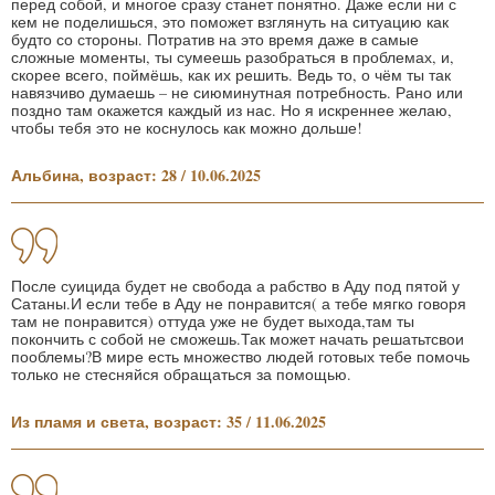
перед собой, и многое сразу станет понятно. Даже если ни с
кем не поделишься, это поможет взглянуть на ситуацию как
будто со стороны. Потратив на это время даже в самые
сложные моменты, ты сумеешь разобраться в проблемах, и,
скорее всего, поймёшь, как их решить. Ведь то, о чём ты так
навязчиво думаешь – не сиюминутная потребность. Рано или
поздно там окажется каждый из нас. Но я искреннее желаю,
чтобы тебя это не коснулось как можно дольше!
Альбина, возраст: 28 / 10.06.2025
После суицида будет не свобода а рабство в Аду под пятой у
Сатаны.И если тебе в Аду не понравится( а тебе мягко говоря
там не понравится) оттуда уже не будет выхода,там ты
покончить с собой не сможешь.Так может начать решатьтсвои
пооблемы?В мире есть множество людей готовых тебе помочь
только не стесняйся обращаться за помощью.
Из пламя и света, возраст: 35 / 11.06.2025