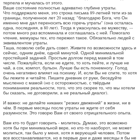
терпела и мучалась от этого.
Ваше состояние полностью адекватно глубине утраты.
Что поддержало меня, это строка письма 89-летней тети из-за
границы, полученное лет 20 назад: "благодарю Бога, что Он
именно мне дал переносить всю горечь утраты" (она осталась
одна, последняя, в 80 лет). Тогда я ужаснулась ее мужеству, –-
потом много раз вспоминала и соглашалась с ней. Помогало
чтение, мемуары тех, кто пережил такое. Обязательно людей с
эквивалентом утраты.
Таша, позволю себе дать совет. Живите по возможности здесь и
сейчас, одним днём, одной минутой. Одной минимальной
простейшей задачей. Простым долгом перед мамой в том
числе. Пожалуйста, если не едите, то хоть пейте, и лучше не
чай, а сок, компот, бульон. Лучше бы есть понемногу. Голод
очень негативно влияет на психику. И, если Вы не спите, то хотя
бы лежите и читайте. Пишите дневник от руки, беседуйте
мысленно с мамой (но с осторожностью, с твёрдым
пониманием реальности, того, что это скорее то, что мы хотели
бы сказать, не договорили, а не реальный диалог).
И важно: не делайте никаких "резких движений" в жизни, ни в
чём. В первые месяцы после утраты не ждите от себя
разумности. Это говорю Вам от своего отрицательного опыта.
Вам кто-то будет говорить - молитесь. Думаю, это возможно
хотя бы при минимальной вере, но кто-то наоборот, не может
молиться, так было у меня, хотя я верующий человек. Потом
все восстанавливается, но в первые дни и даже месяцы я бы не