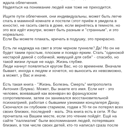
ждала облегчения.
Надеяться на понимание людей нам тоже не приходится.
Ищите пути облегчения, они индивидуальны, может быть легче
спать в маминой комнате и постели (этот приём я увидела в
юности), не гасить света в доме, если вернётесь в темноте, но
это все идёт изнутри, может быть разным и "странным", и это
нормально.
Если Вы можете плакать, кричать в подушку, это прекрасно.
Есть ли надежда на свет в этом черном туннеле? Да! Но он не
будет таким простым, плоским и псевдо-ярким. Стать "одинокой
нестарой дамой с собачкой, живущей для себя" - спасибо, но
такой жизни лучше не надо. Жизнь глубже.
Люди начнут появляться кругом Вас, но со временем. Вначале
бывает, иногда к людям и хочется, но выносить их невозможно,
а может, у Вас и иначе.
Есть такая книга - "Жизнь. Болезнь. Смерть" митрополита
Антония (Блума). Может, Вы знаете его имя. Если нет - это
человек, воевавший как военврач во французском
сопротивлении, затем он занимался восстановительной
психиатрией, работая с бывшими узниками концлагеря Дахау.
Скончался он глубоким стариком, годам к 50-ти он потерял всех
своих близких, последней - мать. Эта книга есть в сети. Я бы
прочитала на Вашем месте, если это чтение пойдёт. Ещё на
сайте "паллиатив" были воспоминания людей, потерявших
близких, в том числе своих детей, кто-то написал сразу после