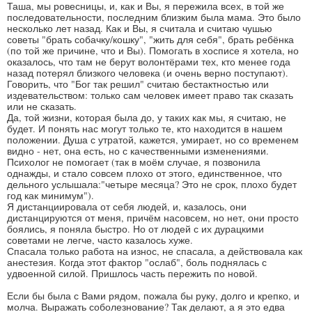
Таша, мы ровесницы, и, как и Вы, я пережила всех, в той же
последовательности, последним близким была мама. Это было
несколько лет назад. Как и Вы, я считала и считаю чушью
советы "брать собачку/кошку", "жить для себя", брать ребёнка
(по той же причине, что и Вы). Помогать в хосписе я хотела, но
оказалось, что там не берут волонтёрами тех, кто менее года
назад потерял близкого человека (и очень верно поступают).
Говорить, что "Бог так решил" считаю бестактностью или
издевательством: только сам человек имеет право так сказать
или не сказать.
Да, той жизни, которая была до, у таких как мы, я считаю, не
будет. И понять нас могут только те, кто находится в нашем
положении. Душа с утратой, кажется, умирает, но со временем
видно - нет, она есть, но с качественными изменениями.
Психолог не помогает (так в моём случае, я позвонила
однажды, и стало совсем плохо от этого, единственное, что
дельного услышала:"четыре месяца? Это не срок, плохо будет
год как минимум").
Я дистанциировала от себя людей, и, казалось, они
дистанцируются от меня, причём насовсем, но нет, они просто
боялись, я поняла быстро. Но от людей с их дурацкими
советами не легче, часто казалось хуже.
Спасала только работа на износ, не спасала, а действовала как
анестезия. Когда этот фактор "ослаб", боль поднялась с
удвоенной силой. Пришлось часть пережить по новой.
Если бы была с Вами рядом, пожала бы руку, долго и крепко, и
молча. Выражать соболезнование? Так делают, а я это едва