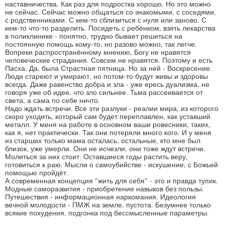
наставничества. Как раз для подростка хорошо. Но это можно
не сейчас. Сейчас можно общаться со знакомыми, с соседями,
с родственниками. С кем-то сблизиться с нуля или заново. С
кем-то что-то разделить. Посидеть с ребёнком, взять лекарства
в поликлинике - понятно, трудно бывает решиться на
постоянную помощь кому-то, но разово можно, так легче.
Вопреки распространённому мнению, Богу не нравятся
человеческие страдания. Совсем не нравятся. Поэтому и есть
Пасха. Да, была Страстная пятница. Но за ней - Воскресение.
Люди стареют и умирают, но потом-то будут живы и здоровы
всегда. Даже равенство добра и зла - уже ересь дуализма, не
говоря уже об идее, что зло сильнее. Тьма рассеивается от
света, а сама по себе ничто.
Надо ждать встречи. Все эти разлуки - реалии мира, из которого
скоро уходить, который сам будет переплавлен, как уставший
металл. У меня на работе в основном ваши ровесники, таких,
как я, нет практически. Так они потеряли много кого. И у меня
из старших только мама осталась, остальные, кто мне был
близок, уже умерли. Они не исчезли, они тоже ждут встречи.
Молиться за них стоит. Оставшиеся годы растить веру,
готовиться к раю. Мысли о самоубийстве - искушение, с Божьей
помощью пройдёт.
А современная концепция "жить для себя" - это и правда тупик.
Модные саморазвития - приобретение навыков без пользы.
Путешествия - информационная наркомания. Идеология
вечной молодости - ПМЖ на земле, пустота. Безумнее только
всякие похудения, подгонка под бессмысленные параметры.