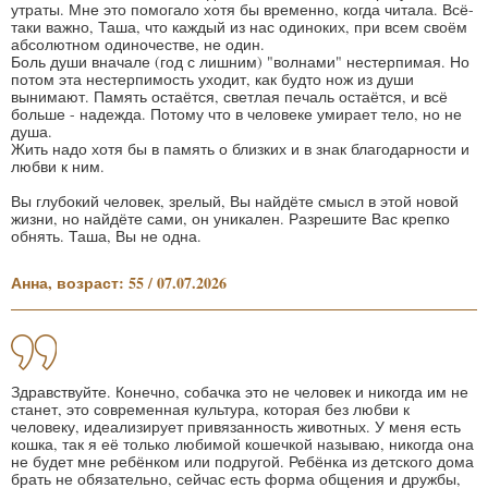
утраты. Мне это помогало хотя бы временно, когда читала. Всё-
таки важно, Таша, что каждый из нас одиноких, при всем своём
абсолютном одиночестве, не один.
Боль души вначале (год с лишним) "волнами" нестерпимая. Но
потом эта нестерпимость уходит, как будто нож из души
вынимают. Память остаётся, светлая печаль остаётся, и всё
больше - надежда. Потому что в человеке умирает тело, но не
душа.
Жить надо хотя бы в память о близких и в знак благодарности и
любви к ним.
Вы глубокий человек, зрелый, Вы найдёте смысл в этой новой
жизни, но найдёте сами, он уникален. Разрешите Вас крепко
обнять. Таша, Вы не одна.
Анна, возраст: 55 / 07.07.2026
Здравствуйте. Конечно, собачка это не человек и никогда им не
станет, это современная культура, которая без любви к
человеку, идеализирует привязанность животных. У меня есть
кошка, так я её только любимой кошечкой называю, никогда она
не будет мне ребёнком или подругой. Ребёнка из детского дома
брать не обязательно, сейчас есть форма общения и дружбы,