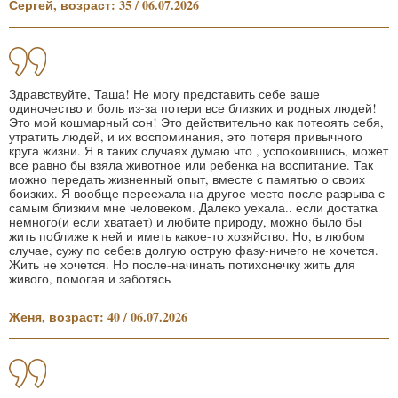
Сергей, возраст: 35 / 06.07.2026
Здравствуйте, Таша! Не могу представить себе ваше
одиночество и боль из-за потери все близких и родных людей!
Это мой кошмарный сон! Это действительно как потеоять себя,
утратить людей, и их воспоминания, это потеря привычного
круга жизни. Я в таких случаях думаю что , успокоившись, может
все равно бы взяла животное или ребенка на воспитание. Так
можно передать жизненный опыт, вместе с памятью о своих
боизких. Я вообще переехала на другое место после разрыва с
самым близким мне человеком. Далеко уехала.. если достатка
немного(и если хватает) и любите природу, можно было бы
жить поближе к ней и иметь какое-то хозяйство. Но, в любом
случае, сужу по себе:в долгую острую фазу-ничего не хочется.
Жить не хочется. Но после-начинать потихонечку жить для
живого, помогая и заботясь
Женя, возраст: 40 / 06.07.2026