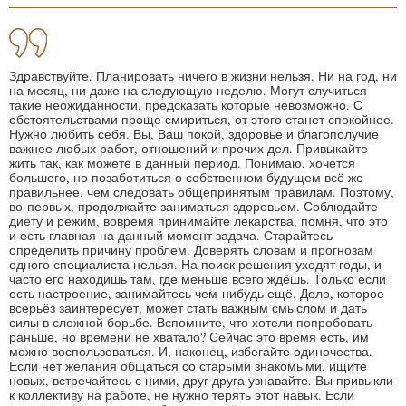
Здравствуйте. Планировать ничего в жизни нельзя. Ни на год, ни
на месяц, ни даже на следующую неделю. Могут случиться
такие неожиданности, предсказать которые невозможно. С
обстоятельствами проще смириться, от этого станет спокойнее.
Нужно любить себя. Вы, Ваш покой, здоровье и благополучие
важнее любых работ, отношений и прочих дел. Привыкайте
жить так, как можете в данный период. Понимаю, хочется
большего, но позаботиться о собственном будущем всё же
правильнее, чем следовать общепринятым правилам. Поэтому,
во-первых, продолжайте заниматься здоровьем. Соблюдайте
диету и режим, вовремя принимайте лекарства, помня, что это
и есть главная на данный момент задача. Старайтесь
определить причину проблем. Доверять словам и прогнозам
одного специалиста нельзя. На поиск решения уходят годы, и
часто его находишь там, где меньше всего ждёшь. Только если
есть настроение, занимайтесь чем-нибудь ещё. Дело, которое
всерьёз заинтересует, может стать важным смыслом и дать
силы в сложной борьбе. Вспомните, что хотели попробовать
раньше, но времени не хватало? Сейчас это время есть, им
можно воспользоваться. И, наконец, избегайте одиночества.
Если нет желания общаться со старыми знакомыми, ищите
новых, встречайтесь с ними, друг друга узнавайте. Вы привыкли
к коллективу на работе, не нужно терять этот навык. Если