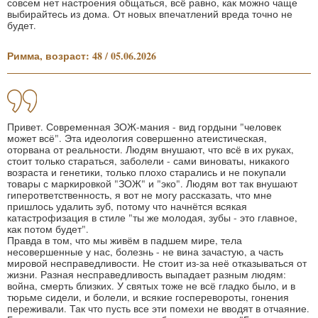
совсем нет настроения общаться, всё равно, как можно чаще
выбирайтесь из дома. От новых впечатлений вреда точно не
будет.
Римма, возраст: 48 / 05.06.2026
Привет. Современная ЗОЖ-мания - вид гордыни "человек
может всё". Эта идеология совершенно атеистическая,
оторвана от реальности. Людям внушают, что всё в их руках,
стоит только стараться, заболели - сами виноваты, никакого
возраста и генетики, только плохо старались и не покупали
товары с маркировкой "ЗОЖ" и "эко". Людям вот так внушают
гиперответственность, я вот не могу рассказать, что мне
пришлось удалить зуб, потому что начнётся всякая
катастрофизация в стиле "ты же молодая, зубы - это главное,
как потом будет".
Правда в том, что мы живём в падшем мире, тела
несовершенные у нас, болезнь - не вина зачастую, а часть
мировой несправедливости. Не стоит из-за неё отказываться от
жизни. Разная несправедливость выпадает разным людям:
война, смерть близких. У святых тоже не всё гладко было, и в
тюрьме сидели, и болели, и всякие госперевороты, гонения
переживали. Так что пусть все эти помехи не вводят в отчаяние.