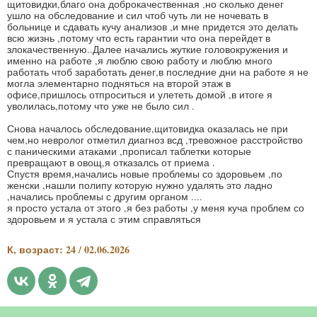
щитовидки,благо она доброкачественная ,но сколько денег
ушло на обследование и сил чтоб чуть ли не ночевать в
больнице и сдавать кучу анализов ,и мне придется это делать
всю жизнь ,потому что есть гарантии что она перейдет в
злокачественную..Далее начались жуткие головокружения и
именно на работе ,я люблю свою работу и люблю много
работать чтоб заработать денег,в последние дни на работе я не
могла элементарно подняться на второй этаж в
офисе,пришлось отпроситься и улететь домой ,в итоге я
уволилась,потому что уже не было сил .
Снова началось обследование,щитовидка оказалась не при
чем,но невролог отметил диагноз всд ,тревожное расстройство
с паническими атаками ,прописал таблетки которые
превращают в овощ,я отказалсь от приема .
Спустя время,начались новые проблемы со здоровьем ,по
женски ,нашли полипу которую нужно удалять это ладно
,начались проблемы с другим органом ....
я просто устала от этого ,я без работы ,у меня куча проблем со
здоровьем и я устала с этим справляться
К, возраст: 24 / 02.06.2026