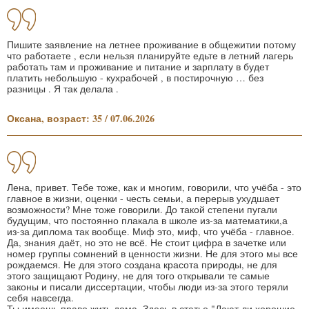
Пишите заявление на летнее проживание в общежитии потому
что работаете , если нельзя планируйте едьте в летний лагерь
работать там и проживание и питание и зарплату в будет
платить небольшую - кухрабочей , в постирочную … без
разницы . Я так делала .
Оксана, возраст: 35 / 07.06.2026
Лена, привет. Тебе тоже, как и многим, говорили, что учёба - это
главное в жизни, оценки - честь семьи, а перерыв ухудшает
возможности? Мне тоже говорили. До такой степени пугали
будущим, что постоянно плакала в школе из-за математики,а
из-за диплома так вообще. Миф это, миф, что учёба - главное.
Да, знания даёт, но это не всё. Не стоит цифра в зачетке или
номер группы сомнений в ценности жизни. Не для этого мы все
рождаемся. Не для этого создана красота природы, не для
этого защищают Родину, не для того открывали те самые
законы и писали диссертации, чтобы люди из-за этого теряли
себя навсегда.
Ты имеешь право жить дома. Здесь в статье "Дают ли хорошие