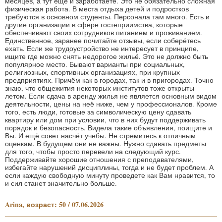
месяцев, а тут ещё и заработаете. Это не обязательно сложная
физическая работа. В места отдыха детей и подростков
требуются в основном студенты. Персонала там много. Есть и
другие организации в сфере гостеприимства, которые
обеспечивают своих сотрудников питанием и проживанием.
Единственное, заранее почитайте отзывы, если соберётесь
ехать. Если же трудоустройство не интересует в принципе,
ищите где можно снять недорогое жильё. Это не должно быть
популярное место. Бывают варианты при социальных,
религиозных, спортивных организациях, при крупных
предприятиях. Причём как в городах, так и в пригородах. Точно
знаю, что общежития некоторых институтов тоже открыты
летом. Если сдача в аренду жилья не является основным видом
деятельности, цены на неё ниже, чем у профессионалов. Кроме
того, есть люди, готовые за символическую цену сдавать
квартиру или дом при условии, что в них будут поддерживать
порядок и безопасность. Видела такие объявления, поищите и
Вы. И ещё совет насчёт учебы. Не стремитесь к отличным
оценкам. В будущем они не важны. Нужно сдавать предметы
для того, чтобы просто перевели на следующий курс.
Поддерживайте хорошие отношения с преподавателями,
избегайте нарушений дисциплины, тогда и не будет проблем. А
если каждую свободную минуту проведете как Вам нравится, то
и сил станет значительно больше.
Arina, возраст: 50 / 07.06.2026