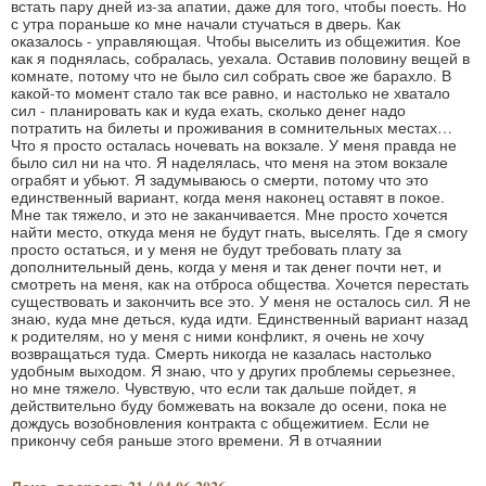
встать пару дней из-за апатии, даже для того, чтобы поесть. Но
с утра пораньше ко мне начали стучаться в дверь. Как
оказалось - управляющая. Чтобы выселить из общежития. Кое
как я поднялась, собралась, уехала. Оставив половину вещей в
комнате, потому что не было сил собрать свое же барахло. В
какой-то момент стало так все равно, и настолько не хватало
сил - планировать как и куда ехать, сколько денег надо
потратить на билеты и проживания в сомнительных местах…
Что я просто осталась ночевать на вокзале. У меня правда не
было сил ни на что. Я наделялась, что меня на этом вокзале
ограбят и убьют. Я задумываюсь о смерти, потому что это
единственный вариант, когда меня наконец оставят в покое.
Мне так тяжело, и это не заканчивается. Мне просто хочется
найти место, откуда меня не будут гнать, выселять. Где я смогу
просто остаться, и у меня не будут требовать плату за
дополнительный день, когда у меня и так денег почти нет, и
смотреть на меня, как на отброса общества. Хочется перестать
существовать и закончить все это. У меня не осталось сил. Я не
знаю, куда мне деться, куда идти. Единственный вариант назад
к родителям, но у меня с ними конфликт, я очень не хочу
возвращаться туда. Смерть никогда не казалась настолько
удобным выходом. Я знаю, что у других проблемы серьезнее,
но мне тяжело. Чувствую, что если так дальше пойдет, я
действительно буду бомжевать на вокзале до осени, пока не
дождусь возобновления контракта с общежитием. Если не
прикончу себя раньше этого времени. Я в отчаянии