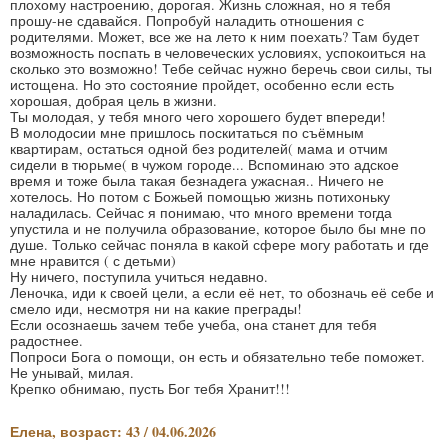
плохому настроению, дорогая. Жизнь сложная, но я тебя
прошу-не сдавайся. Попробуй наладить отношения с
родителями. Может, все же на лето к ним поехать? Там будет
возможность поспать в человеческих условиях, успокоиться на
сколько это возможно! Тебе сейчас нужно беречь свои силы, ты
истощена. Но это состояние пройдет, особенно если есть
хорошая, добрая цель в жизни.
Ты молодая, у тебя много чего хорошего будет впереди!
В молодосии мне пришлось поскитаться по съёмным
квартирам, остаться одной без родителей( мама и отчим
сидели в тюрьме( в чужом городе... Вспоминаю это адское
время и тоже была такая безнадега ужасная.. Ничего не
хотелось. Но потом с Божьей помощью жизнь потихоньку
наладилась. Сейчас я понимаю, что много времени тогда
упустила и не получила образование, которое было бы мне по
душе. Только сейчас поняла в какой сфере могу работать и где
мне нравится ( с детьми)
Ну ничего, поступила учиться недавно.
Леночка, иди к своей цели, а если её нет, то обозначь её себе и
смело иди, несмотря ни на какие преграды!
Если осознаешь зачем тебе учеба, она станет для тебя
радостнее.
Попроси Бога о помощи, он есть и обязательно тебе поможет.
Не унывай, милая.
Крепко обнимаю, пусть Бог тебя Хранит!!!
Елена, возраст: 43 / 04.06.2026