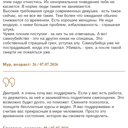
этим надо отнестись. Их ненормальное поведение тебя не
касается. В норме люди таким не занимаются.
Высокие требования среди современных девушек - есть такое
сейчас, но не все же такие. Тем более что ожидания обычно
снижаются со временем. Есть хорошие женщины. Не ищи
модную, с ними больше проблем, избалованность - страшная
штука.
Чужие плохие поступки - за них ты не отвечаешь. А вот
самоубийство - это на других никак не спишешь. Это
собственный страшный грех, уступка злу. Самоубийца уже не
пострадавший, когда это сделал. Убивать - грех, а после такой
смерти не покаяться уже.
Мур, возраст: 26 / 07.07.2026
Дмитрий, я очень хочу вас поддержать. Если у вас есть работа,
то держитесь за неё и занимайтесь поднятием самооценки. Это
возможно будет долго, но поможет. Смените психолога,
поищите бесплатные курсы и видео. Я вас поддерживаю и
считаю вас прекрасным в мире человеком. Просто это
временное состояние, которое вы сможете преодолеть.
Светлана, возраст: 49 / 07.07.2026