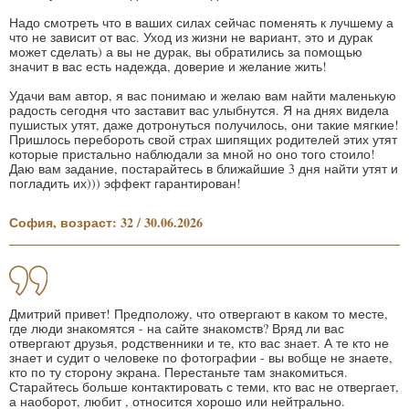
Надо смотреть что в ваших силах сейчас поменять к лучшему а
что не зависит от вас. Уход из жизни не вариант, это и дурак
может сделать) а вы не дурак, вы обратились за помощью
значит в вас есть надежда, доверие и желание жить!
Удачи вам автор, я вас понимаю и желаю вам найти маленькую
радость сегодня что заставит вас улыбнутся. Я на днях видела
пушистых утят, даже дотронуться получилось, они такие мягкие!
Пришлось перебороть свой страх шипящих родителей этих утят
которые пристально наблюдали за мной но оно того стоило!
Даю вам задание, постарайтесь в ближайшие 3 дня найти утят и
погладить их))) эффект гарантирован!
София, возраст: 32 / 30.06.2026
Дмитрий привет! Предположу, что отвергают в каком то месте,
где люди знакомятся - на сайте знакомств? Вряд ли вас
отвергают друзья, родственники и те, кто вас знает. А те кто не
знает и судит о человеке по фотографии - вы вобще не знаете,
кто по ту сторону экрана. Перестаньте там знакомиться.
Старайтесь больше контактировать с теми, кто вас не отвергает,
а наоборот, любит , относится хорошо или нейтрально.