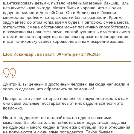
шантажировать детьми, пытаяс извлечь мизерный бакшиш, иль
незначительную выгоду. Может быть и хорошо, что вы один,
вдруг, по милости Божьей(Свят Он и Велик) вы избежали
множество проблем, которых могли бы не разгрести. Крепко
задумайтес об этом когда время будет. Повторюс, смена места
жительства, смена обстановки может позитивно способствовать,
и возможно вы начнёте новую, спокойную жизнь с чистого листа
а там и невеста нарисуетса на вашем горизонте планирования,
и всё по тихоньку станет хорошо,чего я вам искренне желаю.
Шоҳ Искандар , возраст: 30 четыре / 29.06.2026
Дмитрий, вы ценный и достойный человек, вы сюда написали и
хорошо сделали что обратились за помощью!
Поверьте, эти люди которые проявляют такую жестокость к вам,
они сами больные, постарайтесь от них отдалиться если это
возможно.
Ищите поддержки, не оставайтесь на едине со своими
мыслями. Вы обязательно найдёте с кем поделиться, ведь вы
не одиноки и много людей в такой же ситуации что и отношения
не получаются и люди злые попадаются. Такое бывает.