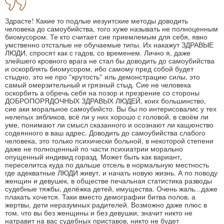
Здрасте! Какие то подлые иезуитские методы доводить
человека до самоубийства, того хуже называть не полноценным
биомусором. Те кто считает сие приемлемым для себя, явно
умственно отсталые не обучаемые типы. Их накажут ЗДРАВЫЕ
ЛЮДИ, спросят как с гадов, со временем. Лично я, даже
злейшего кровного врага не стал бы доводить до самоубийства
и оскорблять биомусором, ибо самому пред собой будет
стыдно, это не про "крутость" иль демонстрацию силы, это
самый омерзительный и грязный стыд. Сие не человека
оскорбить а обречь себя на позор и презрение со стороны
ДОБРОПОРЯДОЧНЫХ ЗДРАВЫХ ЛЮДЕЙ, коих большинство,
сие аки моральное самоубийсто. Вы бы по интерисовалис у тех
нелепых зябликов, всё ли у них хорошо с головой, в своём ли
уме, понимают ли смысл сказанного и осознают ли кащюнство
содеянного в ваш адрес. Доводить до самоубийства слабого
человека, это только психически больной, в некоторой степени
даже не полноценный по части психиатрии морально
опущенный индивид горазд. Может быть как вариант,
переселитса куда по дальше отсель в нормальную местность
где адекватные ЛЮДИ живут, и начать новую жизнь. А по поводу
женщин и девушек, в обществе печальная статистика разводы
судебные тяжбы, делёжка детей, имущества. Очень жаль...даже
плакать хочется. Таки вместо демографии битва полов, а
жертвы, дети неразумных радителей. Возможно даже плюс в
том, что вы без женщины и без девушки, значит никто не
натравит на вас судебных приставов, никто не будет