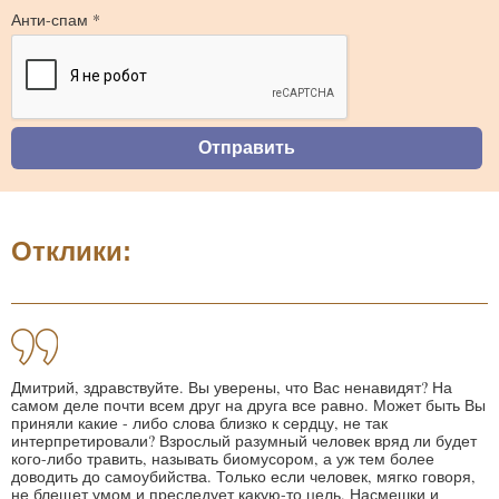
Анти-спам *
Отклики:
Дмитрий, здравствуйте. Вы уверены, что Вас ненавидят? На
самом деле почти всем друг на друга все равно. Может быть Вы
приняли какие - либо слова близко к сердцу, не так
интерпретировали? Взрослый разумный человек вряд ли будет
кого-либо травить, называть биомусором, а уж тем более
доводить до самоубийства. Только если человек, мягко говоря,
не блещет умом и преследует какую-то цель. Насмешки и