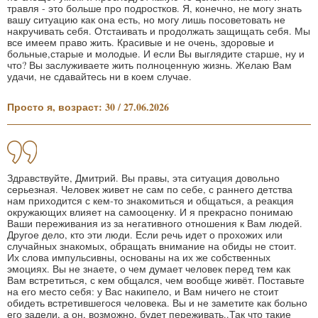
травля - это больше про подростков. Я, конечно, не могу знать
вашу ситуацию как она есть, но могу лишь посоветовать не
накручивать себя. Отстаивать и продолжать защищать себя. Мы
все имеем право жить. Красивые и не очень, здоровые и
больные,старые и молодые. И если Вы выглядите старше, ну и
что? Вы заслуживаете жить полноценную жизнь. Желаю Вам
удачи, не сдавайтесь ни в коем случае.
Просто я, возраст: 30 / 27.06.2026
Здравствуйте, Дмитрий. Вы правы, эта ситуация довольно
серьезная. Человек живет не сам по себе, с раннего детства
нам приходится с кем-то знакомиться и общаться, а реакция
окружающих влияет на самооценку. И я прекрасно понимаю
Ваши переживания из за негативного отношения к Вам людей.
Другое дело, кто эти люди. Если речь идет о прохожих или
случайных знакомых, обращать внимание на обиды не стоит.
Их слова импульсивны, основаны на их же собственных
эмоциях. Вы не знаете, о чем думает человек перед тем как
Вам встретиться, с кем общался, чем вообще живёт. Поставьте
на его место себя: у Вас накипело, и Вам ничего не стоит
обидеть встретившегося человека. Вы и не заметите как больно
его задели, а он, возможно, будет переживать..Так что такие