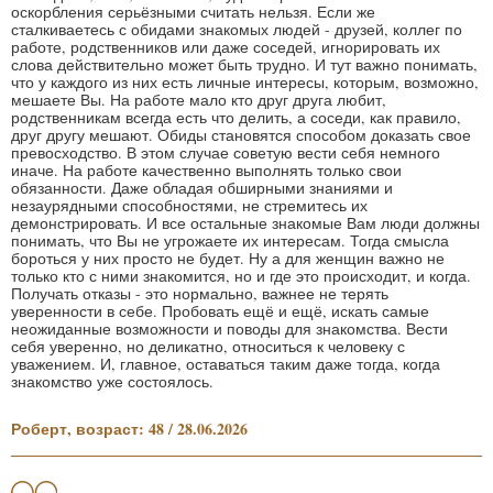
оскорбления серьёзными считать нельзя. Если же
сталкиваетесь с обидами знакомых людей - друзей, коллег по
работе, родственников или даже соседей, игнорировать их
слова действительно может быть трудно. И тут важно понимать,
что у каждого из них есть личные интересы, которым, возможно,
мешаете Вы. На работе мало кто друг друга любит,
родственникам всегда есть что делить, а соседи, как правило,
друг другу мешают. Обиды становятся способом доказать свое
превосходство. В этом случае советую вести себя немного
иначе. На работе качественно выполнять только свои
обязанности. Даже обладая обширными знаниями и
незаурядными способностями, не стремитесь их
демонстрировать. И все остальные знакомые Вам люди должны
понимать, что Вы не угрожаете их интересам. Тогда смысла
бороться у них просто не будет. Ну а для женщин важно не
только кто с ними знакомится, но и где это происходит, и когда.
Получать отказы - это нормально, важнее не терять
уверенности в себе. Пробовать ещё и ещё, искать самые
неожиданные возможности и поводы для знакомства. Вести
себя уверенно, но деликатно, относиться к человеку с
уважением. И, главное, оставаться таким даже тогда, когда
знакомство уже состоялось.
Роберт, возраст: 48 / 28.06.2026