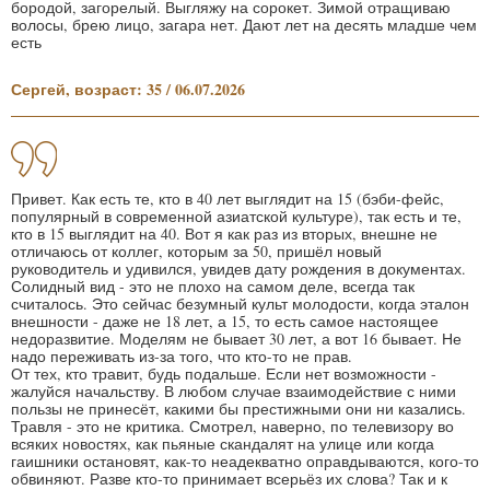
бородой, загорелый. Выгляжу на сорокет. Зимой отращиваю
волосы, брею лицо, загара нет. Дают лет на десять младше чем
есть
Сергей, возраст: 35 / 06.07.2026
Привет. Как есть те, кто в 40 лет выглядит на 15 (бэби-фейс,
популярный в современной азиатской культуре), так есть и те,
кто в 15 выглядит на 40. Вот я как раз из вторых, внешне не
отличаюсь от коллег, которым за 50, пришёл новый
руководитель и удивился, увидев дату рождения в документах.
Солидный вид - это не плохо на самом деле, всегда так
считалось. Это сейчас безумный культ молодости, когда эталон
внешности - даже не 18 лет, а 15, то есть самое настоящее
недоразвитие. Моделям не бывает 30 лет, а вот 16 бывает. Не
надо переживать из-за того, что кто-то не прав.
От тех, кто травит, будь подальше. Если нет возможности -
жалуйся начальству. В любом случае взаимодействие с ними
пользы не принесёт, какими бы престижными они ни казались.
Травля - это не критика. Смотрел, наверно, по телевизору во
всяких новостях, как пьяные скандалят на улице или когда
гаишники остановят, как-то неадекватно оправдываются, кого-то
обвиняют. Разве кто-то принимает всерьёз их слова? Так и к