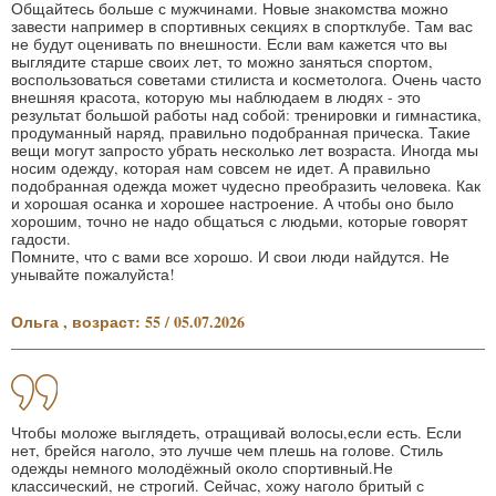
Общайтесь больше с мужчинами. Новые знакомства можно
завести например в спортивных секциях в спортклубе. Там вас
не будут оценивать по внешности. Если вам кажется что вы
выглядите старше своих лет, то можно заняться спортом,
воспользоваться советами стилиста и косметолога. Очень часто
внешняя красота, которую мы наблюдаем в людях - это
результат большой работы над собой: тренировки и гимнастика,
продуманный наряд, правильно подобранная прическа. Такие
вещи могут запросто убрать несколько лет возраста. Иногда мы
носим одежду, которая нам совсем не идет. А правильно
подобранная одежда может чудесно преобразить человека. Как
и хорошая осанка и хорошее настроение. А чтобы оно было
хорошим, точно не надо общаться с людьми, которые говорят
гадости.
Помните, что с вами все хорошо. И свои люди найдутся. Не
унывайте пожалуйста!
Ольга , возраст: 55 / 05.07.2026
Чтобы моложе выглядеть, отращивай волосы,если есть. Если
нет, брейся наголо, это лучше чем плешь на голове. Стиль
одежды немного молодёжный около спортивный.Не
классический, не строгий. Сейчас, хожу наголо бритый с