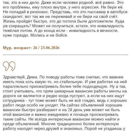
так, это в них дело. Даже если человек родной, всё равно. Это
его проблемы, ему плохо внутри, у него агрессия. Не бери её.
Не попадай в резонанс. Представь, что это пассажир в автобусе
скандалит, вот так же не переживай и не бери на свой счёт.
Жизнь пройдёт быстро, это до потопа были долгожители. Куда
уж сокращать? Может не получиться, кстати, это инвалидность
тяжёлая потом. А до конца если - инвалидность в вечности,
хуже гораздо. Молись и не бойся.
Мур, возраст: 26 / 23.06.2026
Здравствуй, Дима. По поводу работы тоже считаю, что важнее
иметь пока хоть какую-то, но стабильную. И уже работая на ней
параллельно присматривать более тебе подходящую. Ну а так,
стоит учитывать, что прям шикарные вакансии работы мечты на
дороге не валяются и редко когда пустуют, а если на них ищут
сотрудника - тут тоже может быть не всё гладко, ведь с хороших
работ люди особо не уходят. На сайтах объявлений хорошие
вакансии быстро разбирают и на 2й день уже может не быть
этой вакансии и важно ежедневно и почаще просматривать
такие сайты. Не всегда интересные вакансии можно найти и
среди объявлений. Многие традиционно более интересную
работу находят через друзей и знакомых. Порой не угадаешь у