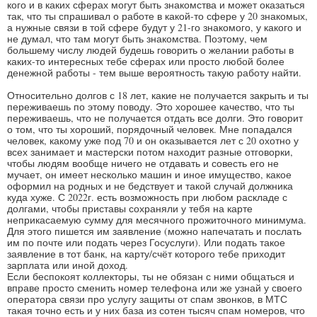
кого и в каких сферах могут быть знакомства и может оказаться
так, что ты спрашивал о работе в какой-то сфере у 20 знакомых,
а нужные связи в той сфере будут у 21-го знакомого, у какого и
не думал, что там могут быть знакомства. Поэтому, чем
большему числу людей будешь говорить о желании работы в
каких-то интересных тебе сферах или просто любой более
денежной работы - тем выше вероятность такую работу найти.
Относительно долгов с 18 лет, какие не получается закрыть и ты
переживаешь по этому поводу. Это хорошее качество, что ты
переживаешь, что не получается отдать все долги. Это говорит
о том, что ты хороший, порядочный человек. Мне попадался
человек, какому уже под 70 и он оказывается лет с 20 охотно у
всех занимает и мастерски потом находит разные отговорки,
чтобы людям вообще ничего не отдавать и совесть его не
мучает, он имеет несколько машин и иное имущество, какое
оформил на родных и не бедствует и такой случай должника
куда хуже. С 2022г. есть возможность при любом раскладе с
долгами, чтобы приставы сохраняли у тебя на карте
неприкасаемую сумму для месячного прожиточного минимума.
Для этого пишется им заявление (можно напечатать и послать
им по почте или подать через Госуслуги). Или подать такое
заявление в тот банк, на карту/счёт которого тебе приходит
зарплата или иной доход.
Если беспокоят коллекторы, ты не обязан с ними общаться и
вправе просто сменить номер телефона или же узнай у своего
оператора связи про услугу защиты от спам звонков, в МТС
такая точно есть и у них база из сотен тысяч спам номеров, что