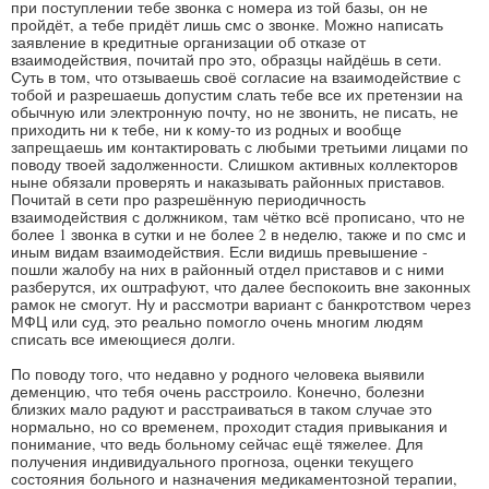
при поступлении тебе звонка с номера из той базы, он не
пройдёт, а тебе придёт лишь смс о звонке. Можно написать
заявление в кредитные организации об отказе от
взаимодействия, почитай про это, образцы найдёшь в сети.
Суть в том, что отзываешь своё согласие на взаимодействие с
тобой и разрешаешь допустим слать тебе все их претензии на
обычную или электронную почту, но не звонить, не писать, не
приходить ни к тебе, ни к кому-то из родных и вообще
запрещаешь им контактировать с любыми третьими лицами по
поводу твоей задолженности. Слишком активных коллекторов
ныне обязали проверять и наказывать районных приставов.
Почитай в сети про разрешённую периодичность
взаимодействия с должником, там чётко всё прописано, что не
более 1 звонка в сутки и не более 2 в неделю, также и по смс и
иным видам взаимодействия. Если видишь превышение -
пошли жалобу на них в районный отдел приставов и с ними
разберутся, их оштрафуют, что далее беспокоить вне законных
рамок не смогут. Ну и рассмотри вариант с банкротством через
МФЦ или суд, это реально помогло очень многим людям
списать все имеющиеся долги.
По поводу того, что недавно у родного человека выявили
деменцию, что тебя очень расстроило. Конечно, болезни
близких мало радуют и расстраиваться в таком случае это
нормально, но со временем, проходит стадия привыкания и
понимание, что ведь больному сейчас ещё тяжелее. Для
получения индивидуального прогноза, оценки текущего
состояния больного и назначения медикаментозной терапии,