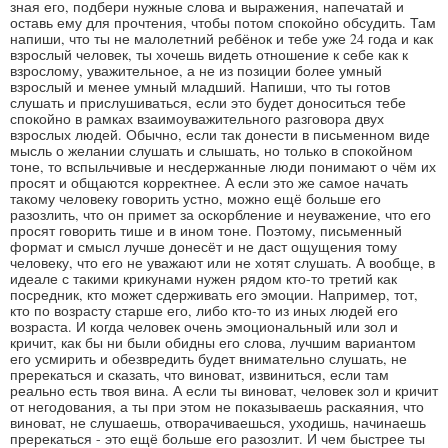
зная его, подбери нужные слова и выражения, напечатай и
оставь ему для прочтения, чтобы потом спокойно обсудить. Там
напиши, что ты не малолетний ребёнок и тебе уже 24 года и как
взрослый человек, ты хочешь видеть отношение к себе как к
взрослому, уважительное, а не из позиции более умный
взрослый и менее умный младший. Напиши, что ты готов
слушать и прислушиваться, если это будет доноситься тебе
спокойно в рамках взаимоуважительного разговора двух
взрослых людей. Обычно, если так донести в письменном виде
мысль о желании слушать и слышать, но только в спокойном
тоне, то вспыльчивые и несдержанные люди понимают о чём их
просят и общаются корректнее. А если это же самое начать
такому человеку говорить устно, можно ещё больше его
разозлить, что он примет за оскорбление и неуважение, что его
просят говорить тише и в ином тоне. Поэтому, письменный
формат и смысл лучше донесёт и не даст ощущения тому
человеку, что его не уважают или не хотят слушать. А вообще, в
идеале с такими крикунами нужен рядом кто-то третий как
посредник, кто может сдерживать его эмоции. Например, тот,
кто по возрасту старше его, либо кто-то из иных людей его
возраста. И когда человек очень эмоциональный или зол и
кричит, как бы ни были обидны его слова, лучшим вариантом
его усмирить и обезвредить будет внимательно слушать, не
пререкаться и сказать, что виноват, извиниться, если там
реально есть твоя вина. А если ты виноват, человек зол и кричит
от негодования, а ты при этом не показываешь раскаяния, что
виноват, не слушаешь, отворачиваешься, уходишь, начинаешь
пререкаться - это ещё больше его разозлит. И чем быстрее ты