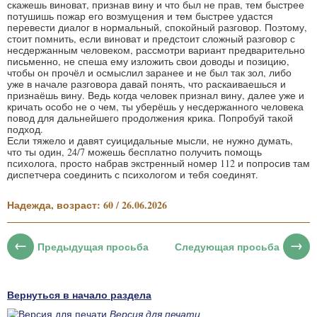
скажешь виноват, признав вину и что был не прав, тем быстрее
потушишь пожар его возмущения и тем быстрее удастся
перевести диалог в нормальный, спокойный разговор. Поэтому,
стоит помнить, если виноват и предстоит сложный разговор с
несдержанным человеком, рассмотри вариант предварительно
письменно, не спеша ему изложить свои доводы и позицию,
чтобы он прочёл и осмыслил заранее и не был так зол, либо
уже в начале разговора давай понять, что раскаиваешься и
признаёшь вину. Ведь когда человек признал вину, далее уже и
кричать особо не о чем, ты уберёшь у несдержанного человека
повод для дальнейшего продолжения крика. Попробуй такой
подход.
Если тяжело и давят суицидальные мысли, не нужно думать,
что ты один, 24/7 можешь бесплатно получить помощь
психолога, просто набрав экстренный номер 112 и попросив там
диспетчера соединить с психологом и тебя соединят.
Надежда, возраст: 60 / 26.06.2026
Предыдущая просьба
Следующая просьба
Вернуться в начало раздела
Версия для печати