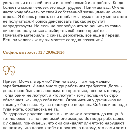
усталость и от своей жизни и от себя самой и от работы. Когда
болеет близкий человек это ещё труднее. Понимаю вас. Очень
часто хочу убежать от своей собственной жизни,именно из-за
страха. Я боюсь решать свои проблемы, думаю что у меня этого
не получиться.И боюсь действовать так как результат
непредсказуем. Но если не попробую что-то решить то точно
ничего не получиться а выбирать всё равно придётся.
Почитайте материалы с сайта, держитесь, всё ещё в переди.
Есть ли человек кому вы можете сегодня позвонить?
София, возраст: 32 / 20.06.2026
Привет. Может, в армию? Или на вахту. Там нормально
зарабатывают. И ещё много где работники требуются. Долги -
достаточно быть не злостным, не прятаться, говорить правду.
Тогда банки не лютуют, а кто лютует - тому полиция быстро
объясняет, как надо себя вести. Ограничения у должников не
такие уж большие. Ну, за границу не поедешь. Сейчас и не надо
туда ехать, обстановка не та.
За здоровье родственников мы не можем отвечать до конца. А
тот человек - ты не принимай его эмоции. Вот когда работаешь
с людьми, понимаешь, что они скандалят или что-то нарушают
не потому, что плохо к тебе относятся, а потому, что сами хотят