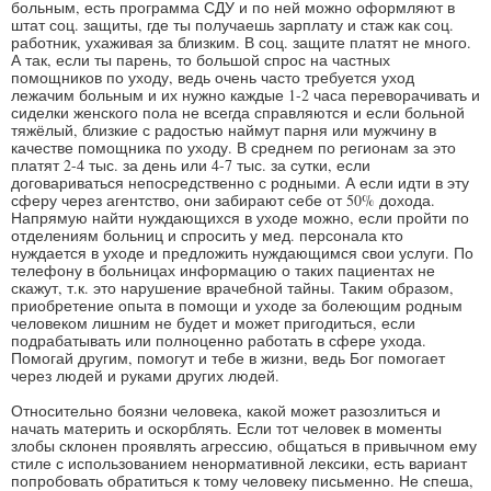
больным, есть программа СДУ и по ней можно оформляют в
штат соц. защиты, где ты получаешь зарплату и стаж как соц.
работник, ухаживая за близким. В соц. защите платят не много.
А так, если ты парень, то большой спрос на частных
помощников по уходу, ведь очень часто требуется уход
лежачим больным и их нужно каждые 1-2 часа переворачивать и
сиделки женского пола не всегда справляются и если больной
тяжёлый, близкие с радостью наймут парня или мужчину в
качестве помощника по уходу. В среднем по регионам за это
платят 2-4 тыс. за день или 4-7 тыс. за сутки, если
договариваться непосредственно с родными. А если идти в эту
сферу через агентство, они забирают себе от 50% дохода.
Напрямую найти нуждающихся в уходе можно, если пройти по
отделениям больниц и спросить у мед. персонала кто
нуждается в уходе и предложить нуждающимся свои услуги. По
телефону в больницах информацию о таких пациентах не
скажут, т.к. это нарушение врачебной тайны. Таким образом,
приобретение опыта в помощи и уходе за болеющим родным
человеком лишним не будет и может пригодиться, если
подрабатывать или полноценно работать в сфере ухода.
Помогай другим, помогут и тебе в жизни, ведь Бог помогает
через людей и руками других людей.
Относительно боязни человека, какой может разозлиться и
начать материть и оскорблять. Если тот человек в моменты
злобы склонен проявлять агрессию, общаться в привычном ему
стиле с использованием ненормативной лексики, есть вариант
попробовать обратиться к тому человеку письменно. Не спеша,