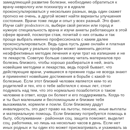
замедляющей развитие болезни, необходимо обратиться к
врачу-неврологу или психиатру и в идеале
проконсультироваться у нескольких разных, ведь один скажет
прогноз не очень, а другой может найти варианты улучшения
состояния. Врачи тоже люди и опыт у всех разный. Это факт.
Изучи сайт prodoctorov.ru, выбери свой регион или город и
нужную специальность врача и изучи анкеты работающих в этой
сфере врачей, посмотри стаж, почитай о них отзывы и так
проще выбрать именно профессионала с каким далее
проконсультироваться. Ведь одна пусть даже онлайн и платная
консультация у реально профи может заменить десяток
неэффективных методик лечения и кучи трат на излишние и не
те лекарств. Советую больше самому читать материалов про
болезнь близкого, чтобы хорошо разбираться в ней, знать
новейшие методики и лекарства, ведь порой бывает, что
действующие врачи, учившиеся в прежние годы не всегда знают
и применяют новейшие достижения в борьбе с какой-то
болезнью. Если этот близкий человек является кем-то из
родителей и тех, кто о тебе заботился с юных лет, стоит
подумать над тем, что это нормально позаботится о таком
человеке в ответ, когда он болеет и его поддерживать. Когда-то
и ты был маленьким и беспомощным и близкие тебя
выхаживали, кормили и поили. Если близкому дадут
инвалидность, это даст право на льготы, пенсию, иные выплаты
и материальную помощь. Если близкому потребуется помощь в
быту, обслуживании - районная соц. защита поможет, выделит
соц. работника, но лишь на несколько часов в день. Если нет
иных родных и ты один кто может присматривать и ухаживать за