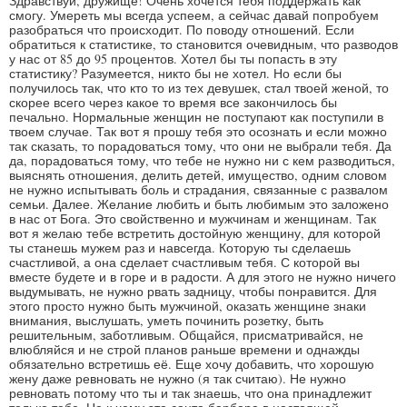
Здравствуй, дружище! Очень хочется тебя поддержать как
смогу. Умереть мы всегда успеем, а сейчас давай попробуем
разобраться что происходит. По поводу отношений. Если
обратиться к статистике, то становится очевидным, что разводов
у нас от 85 до 95 процентов. Хотел бы ты попасть в эту
статистику? Разумеется, никто бы не хотел. Но если бы
получилось так, что кто то из тех девушек, стал твоей женой, то
скорее всего через какое то время все закончилось бы
печально. Нормальные женщин не поступают как поступили в
твоем случае. Так вот я прошу тебя это осознать и если можно
так сказать, то порадоваться тому, что они не выбрали тебя. Да
да, порадоваться тому, что тебе не нужно ни с кем разводиться,
выяснять отношения, делить детей, имущество, одним словом
не нужно испытывать боль и страдания, связанные с развалом
семьи. Далее. Желание любить и быть любимым это заложено
в нас от Бога. Это свойственно и мужчинам и женщинам. Так
вот я желаю тебе встретить достойную женщину, для которой
ты станешь мужем раз и навсегда. Которую ты сделаешь
счастливой, а она сделает счастливым тебя. С которой вы
вместе будете и в горе и в радости. А для этого не нужно ничего
выдумывать, не нужно рвать задницу, чтобы понравится. Для
этого просто нужно быть мужчиной, оказать женщине знаки
внимания, выслушать, уметь починить розетку, быть
решительным, заботливым. Общайся, присматривайся, не
влюбляйся и не строй планов раньше времени и однажды
обязательно встретишь её. Еще хочу добавить, что хорошую
жену даже ревновать не нужно (я так считаю). Не нужно
ревновать потому что ты и так знаешь, что она принадлежит