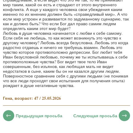
мир таким, какой он есть и страдают от этого внутреннего
конфликта. А еще у каждого человека свои убеждения каким
именно по их мнению должен быть «справедливый мир». А что
если мир устроен и развивается по задуманному сценарию, так
как и должно быть? Что если Бог дал право самим людям
определять каким этот мир будет?
Любовь в душе человека начинается с любви к себе самому.
Если себя не любишь, то как может возникнуть это чувство к
другому человеку? Любовь всегда безусловна. Любовь это когда
радостно отдаешь и ничего не требуешь взамен. Любовь это
чувство которое противоположно депрессии. Бог любит тебя
Иван безусловной любовью, почему же ты испытываешь к себе
противоположные чувства? Бог видит твое тело Иван
совершенным, без изъянов, как любящая мать не видит
недостатков в сыне, каким бы он ни казался другим людям.
Поверхностное сравнение себя с другими людьми (не понимая
что все люди проходят свои испытания для получения опыта)
рождает в душе негативные чувства.
Гена, возраст: 47 / 25.05.2026
Предыдущая просьба
Следующая просьба