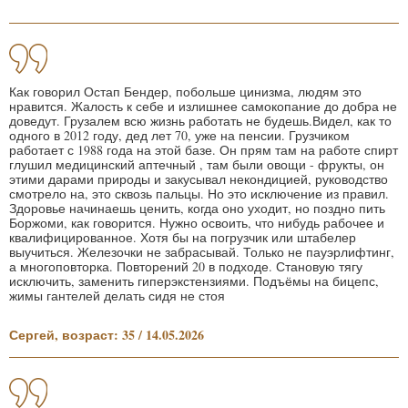
Как говорил Остап Бендер, побольше цинизма, людям это
нравится. Жалость к себе и излишнее самокопание до добра не
доведут. Грузалем всю жизнь работать не будешь.Видел, как то
одного в 2012 году, дед лет 70, уже на пенсии. Грузчиком
работает с 1988 года на этой базе. Он прям там на работе спирт
глушил медицинский аптечный , там были овощи - фрукты, он
этими дарами природы и закусывал некондицией, руководство
смотрело на, это сквозь пальцы. Но это исключение из правил.
Здоровье начинаешь ценить, когда оно уходит, но поздно пить
Боржоми, как говорится. Нужно освоить, что нибудь рабочее и
квалифицированное. Хотя бы на погрузчик или штабелер
выучиться. Железочки не забрасывай. Только не пауэрлифтинг,
а многоповторка. Повторений 20 в подходе. Становую тягу
исключить, заменить гиперэкстензиями. Подъёмы на бицепс,
жимы гантелей делать сидя не стоя
Сергей, возраст: 35 / 14.05.2026