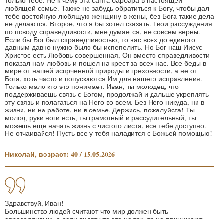
только тебе. Не к чему эта санта барбара в настоящей
любящей семье. Также не забудь обратиться к Богу, чтобы дал
тебе достойную любящую женщину в жены, без Бога такие дела
не делаются. Второе, что я бы хотел сказать. Твои рассуждения
по поводу справедливости, мне думается, не совсем верны.
Если бы Бог был справедливостью, то нас всех до единого
давным давно нужно было бы испепелить. Но Бог наш Иисус
Христос есть Любовь совершенная, Он вместо справедливости
показал нам любовь и пошел на крест за всех нас. Все беды в
мире от нашей испрченной природы и греховности, а не от
Бога, хоть часто и попускаются Им для нашего исправления.
Только мало кто это понимает. Иван, ты молодец, что
поддерживаешь связь с Богом, продолжай и дальше укреплять
эту связь и полагаться на Него во всем. Без Него никуда, ни в
жизни, ни на работе, ни в семье. Держись, пожалуйста! Ты
молод, руки ноги есть, ты грамотный и рассудительный, ты
можешь еще начать жизнь с чистого листа, все тебе доступно.
Не отчаивайся! Пусть все у тебя наладится с Божьей помощью!
Николай, возраст: 40 / 15.05.2026
Здравствуй, Иван!
Большинство людей считают что мир должен быть
справедливым, а если видят что это не так, то не принимают