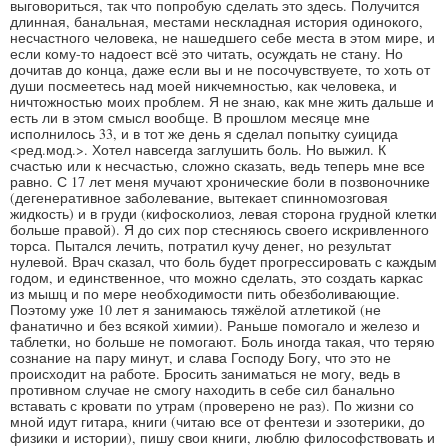
выговориться, так что попробую сделать это здесь. Получится
длинная, банальная, местами нескладная история одинокого,
несчастного человека, не нашедшего себе места в этом мире, и
если кому-то надоест всё это читать, осуждать не стану. Но
дочитав до конца, даже если вы и не посочувствуете, то хоть от
души посмеетесь над моей никчемностью, как человека, и
ничтожностью моих проблем. Я не знаю, как мне жить дальше и
есть ли в этом смысл вообще. В прошлом месяце мне
исполнилось 33, и в тот же день я сделал попытку суицида
<ред.мод.>. Хотел навсегда заглушить боль. Но выжил. К
счастью или к несчастью, сложно сказать, ведь теперь мне все
равно. С 17 лет меня мучают хронические боли в позвоночнике
(дегенеративное заболевание, вытекает спинномозговая
жидкость) и в груди (кифосколиоз, левая сторона грудной клетки
больше правой). Я до сих пор стесняюсь своего искривленного
торса. Пытался лечить, потратил кучу денег, но результат
нулевой. Врач сказал, что боль будет прогрессировать с каждым
годом, и единственное, что можно сделать, это создать каркас
из мышц и по мере необходимости пить обезболивающие.
Поэтому уже 10 лет я занимаюсь тяжёлой атлетикой (не
фанатично и без всякой химии). Раньше помогало и железо и
таблетки, но больше не помогают. Боль иногда такая, что теряю
сознание на пару минут, и слава Господу Богу, что это не
происходит на работе. Бросить заниматься не могу, ведь в
противном случае не смогу находить в себе сил банально
вставать с кровати по утрам (проверено не раз). По жизни со
мной идут гитара, книги (читаю все от фентези и эзотерики, до
физики и истории), пишу свои книги, люблю философствовать и