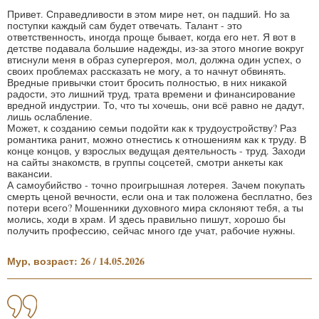
Привет. Справедливости в этом мире нет, он падший. Но за
поступки каждый сам будет отвечать. Талант - это
ответственность, иногда проще бывает, когда его нет. Я вот в
детстве подавала большие надежды, из-за этого многие вокруг
втиснули меня в образ супергероя, мол, должна один успех, о
своих проблемах рассказать не могу, а то начнут обвинять.
Вредные привычки стоит бросить полностью, в них никакой
радости, это лишний труд, трата времени и финансирование
вредной индустрии. То, что ты хочешь, они всё равно не дадут,
лишь ослабление.
Может, к созданию семьи подойти как к трудоустройству? Раз
романтика ранит, можно отнестись к отношениям как к труду. В
конце концов, у взрослых ведущая деятельность - труд. Заходи
на сайты знакомств, в группы соцсетей, смотри анкеты как
вакансии.
А самоубийство - точно проигрышная лотерея. Зачем покупать
смерть ценой вечности, если она и так положена бесплатно, без
потери всего? Мошенники духовного мира склоняют тебя, а ты
молись, ходи в храм. И здесь правильно пишут, хорошо бы
получить профессию, сейчас много где учат, рабочие нужны.
Мур, возраст: 26 / 14.05.2026