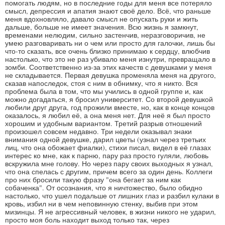
помогать людям, но в последние годы для меня все потеряло
смысл, депрессия и апатия знают своё дело. Всё, что раньше
меня вдохновляло, давало смысл не опускать руки и жить
дальше, больше не имеет значения. Всю жизнь я замкнут,
временами нелюдим, сильно застенчив, неразговоричив, не
умею разговаривать ни о чем или просто для галочки, лишь бы
что-то сказать, все очень близко принимаю к сердцу, влюбчив
настолько, что это не раз убивало меня изнутри, превращало в
зомби. Соответственно из-за этих качеств с девушками у меня
не складывается. Первая девушка променяла меня на другого,
сказав напоследок, стоя с ним в обнимку, что я никто. Вся
проблема была в том, что мы учились в одной группе и, как
можно догадаться, я бросил университет. Со второй девушкой
любили друг друга, год прожили вместе, но, как в конце концов
оказалось, я любил её, а она меня нет. Для неё я был просто
хорошим и удобным вариантом. Третий разрыв отношений
произошел совсем недавно. Три недели оказывал знаки
внимания одной девушке, дарил цветы (узнал через третьих
лиц, что она обожает фиалки), стихи писал, видел в её глазах
интерес ко мне, как к парню, пару раз просто гуляли, любовь
вскружила мне голову. Но через пару своих выходных я узнал,
что она спелась с другим, причем всего за один день. Коллеги
про них бросили такую фразу "она бегает за ним как
собаченка". От осознания, что я ничтожество, было обидно
настолько, что ушел подальше от лишних глаз и разбил кулаки в
кровь, избил ни в чем неповинную стенку, выбив при этом
мизинцы. Я не агрессивный человек, в жизни никого не ударил,
просто моя боль находит выход только так, через