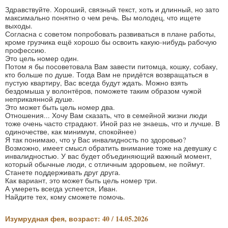
Здравствуйте. Хороший, связный текст, хоть и длинный, но зато
максимально понятно о чем речь. Вы молодец, что ищете
выходы.
Согласна с советом попробовать развиваться в плане работы,
кроме грузчика ещё хорошо бы освоить какую-нибудь рабочую
профессию.
Это цель номер один.
Потом я бы посоветовала Вам завести питомца, кошку, собаку,
кто больше по душе. Тогда Вам не придётся возвращаться в
пустую квартиру, Вас всегда будут ждать. Можно взять
бездомыша у волонтёров, поможете таким образом чужой
неприкаянной душе.
Это может быть цель номер два.
Отношения... Хочу Вам сказать, что в семейной жизни люди
тоже очень часто страдают. Иной раз не знаешь, что и лучше. В
одиночестве, как минимум, спокойнее)
Я так понимаю, что у Вас инвалидность по здоровью?
Возможно, имеет смысл обратить внимание тоже на девушку с
инвалидностью. У вас будет объединяющий важный момент,
который обычные люди, с отличным здоровьем, не поймут.
Станете поддерживать друг друга.
Как вариант, это может быть цель номер три.
А умереть всегда успеется, Иван.
Найдите тех, кому сможете помочь.
Изумрудная фея, возраст: 40 / 14.05.2026