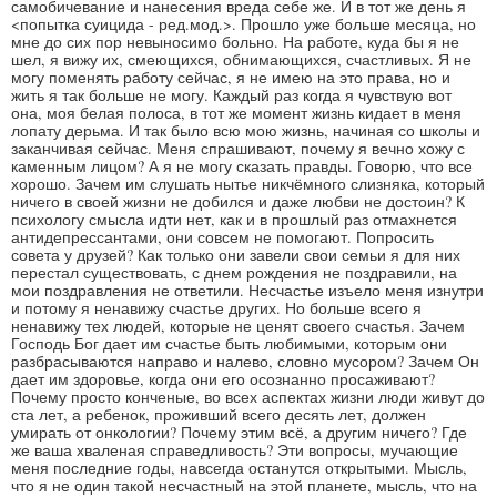
самобичевание и нанесения вреда себе же. И в тот же день я
<попытка суицида - ред.мод.>. Прошло уже больше месяца, но
мне до сих пор невыносимо больно. На работе, куда бы я не
шел, я вижу их, смеющихся, обнимающихся, счастливых. Я не
могу поменять работу сейчас, я не имею на это права, но и
жить я так больше не могу. Каждый раз когда я чувствую вот
она, моя белая полоса, в тот же момент жизнь кидает в меня
лопату дерьма. И так было всю мою жизнь, начиная со школы и
заканчивая сейчас. Меня спрашивают, почему я вечно хожу с
каменным лицом? А я не могу сказать правды. Говорю, что все
хорошо. Зачем им слушать нытье никчёмного слизняка, который
ничего в своей жизни не добился и даже любви не достоин? К
психологу смысла идти нет, как и в прошлый раз отмахнется
антидепрессантами, они совсем не помогают. Попросить
совета у друзей? Как только они завели свои семьи я для них
перестал существовать, с днем рождения не поздравили, на
мои поздравления не ответили. Несчастье изъело меня изнутри
и потому я ненавижу счастье других. Но больше всего я
ненавижу тех людей, которые не ценят своего счастья. Зачем
Господь Бог дает им счастье быть любимыми, которым они
разбрасываются направо и налево, словно мусором? Зачем Он
дает им здоровье, когда они его осознанно просаживают?
Почему просто конченые, во всех аспектах жизни люди живут до
ста лет, а ребенок, проживший всего десять лет, должен
умирать от онкологии? Почему этим всё, а другим ничего? Где
же ваша хваленая справедливость? Эти вопросы, мучающие
меня последние годы, навсегда останутся открытыми. Мысль,
что я не один такой несчастный на этой планете, мысль, что на