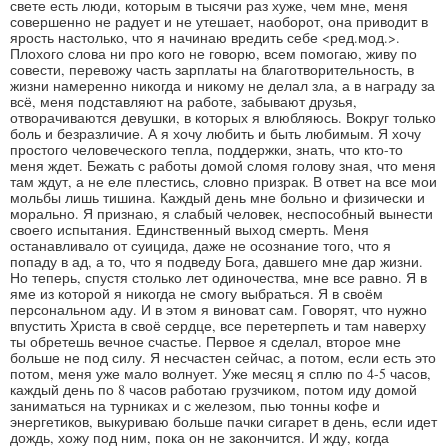
свете есть люди, которым в тысячи раз хуже, чем мне, меня
совершенно не радует и не утешает, наоборот, она приводит в
ярость настолько, что я начинаю вредить себе <ред.мод.>.
Плохого слова ни про кого не говорю, всем помогаю, живу по
совести, перевожу часть зарплаты на благотворительность, в
жизни намеренно никогда и никому не делал зла, а в награду за
всё, меня подставляют на работе, забывают друзья,
отворачиваются девушки, в которых я влюбляюсь. Вокруг только
боль и безразличие. А я хочу любить и быть любимым. Я хочу
простого человеческого тепла, поддержки, знать, что кто-то
меня ждет. Бежать с работы домой сломя голову зная, что меня
там ждут, а не еле плестись, словно призрак. В ответ на все мои
мольбы лишь тишина. Каждый день мне больно и физически и
морально. Я признаю, я слабый человек, неспособный вынести
своего испытания. Единственный выход смерть. Меня
останавливало от суицида, даже не осознание того, что я
попаду в ад, а то, что я подведу Бога, давшего мне дар жизни.
Но теперь, спустя столько лет одиночества, мне все равно. Я в
яме из которой я никогда не смогу выбраться. Я в своём
персональном аду. И в этом я виноват сам. Говорят, что нужно
впустить Христа в своё сердце, все перетерпеть и там наверху
ты обретешь вечное счастье. Первое я сделал, второе мне
больше не под силу. Я несчастен сейчас, а потом, если есть это
потом, меня уже мало волнует. Уже месяц я сплю по 4-5 часов,
каждый день по 8 часов работаю грузчиком, потом иду домой
заниматься на турниках и с железом, пью тонны кофе и
энергетиков, выкуриваю больше пачки сигарет в день, если идет
дождь, хожу под ним, пока он не закончится. И жду, когда