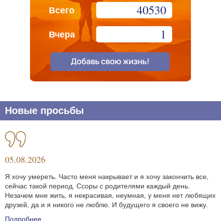
40530
Всего
1
Вчера
Новые просьбы
05.08.2026
Я хочу умереть. Часто меня накрывает и я хочу закончить все,
сейчас такой период. Ссоры с родителями каждый день.
Незачем мне жить, я некрасивая, неумная, у меня нет любящих
друзей, да и я никого не люблю. И будущего я своего не вижу.
Подробнее