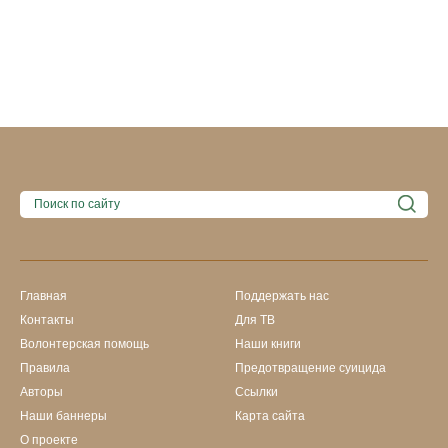
Главная
Поддержать нас
Контакты
Для ТВ
Волонтерская помощь
Наши книги
Правила
Предотвращение суицида
Авторы
Ссылки
Наши баннеры
Карта сайта
О проекте