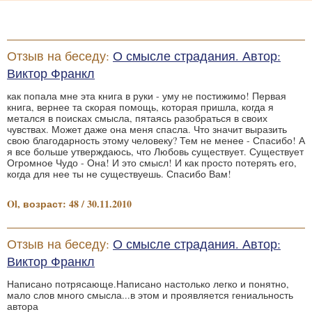
Отзыв на беседу:
О смысле страдания. Автор:
Виктор Франкл
как попала мне эта книга в руки - уму не постижимо! Первая
книга, вернее та скорая помощь, которая пришла, когда я
метался в поисках смысла, пятаясь разобраться в своих
чувствах. Может даже она меня спасла. Что значит выразить
свою благодарность этому человеку? Тем не менее - Спасибо! А
я все больше утверждаюсь, что Любовь существует. Существует
Огромное Чудо - Она! И это смысл! И как просто потерять его,
когда для нее ты не существуешь. Спасибо Вам!
Ol, возраст: 48 / 30.11.2010
Отзыв на беседу:
О смысле страдания. Автор:
Виктор Франкл
Написано потрясающе.Написано настолько легко и понятно,
мало слов много смысла...в этом и проявляется гениальность
автора