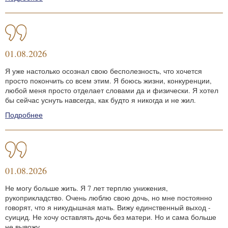
01.08.2026
Я уже настолько осознал свою бесполезность, что хочется
просто покончить со всем этим. Я боюсь жизни, конкуренции,
любой меня просто отделает словами да и физически. Я хотел
бы сейчас уснуть навсегда, как будто я никогда и не жил.
Подробнее
01.08.2026
Не могу больше жить. Я 7 лет терплю унижения,
рукоприкладство. Очень люблю свою дочь, но мне постоянно
говорят, что я никудышная мать. Вижу единственный выход -
суицид. Не хочу оставлять дочь без матери. Но и сама больше
не вывожу.