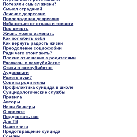
Потеряли смысл жизни?
Смысл страданий
Лечение депрессии
Послеродовая депрессия
Избавиться от страха и тревоги
Про смерть
Жизнь можно изменить
Как полюбить себя
Как вернуть радость жизни
Преодоление социофобии
Ради чего стоит жить?
Плохие отношения с родителями
Рассказы о самоубийстве
Стихи о самоубийстве
Аудиокниги
Режете руки?
Советы родителям
Профилактика суицида в школе
Суицидологические службы
Правила
Авторы
Наши баннеры
О проекте
Поддержать нас
Для ТВ
Наши книги
Предотвращение суицида
Ссылки