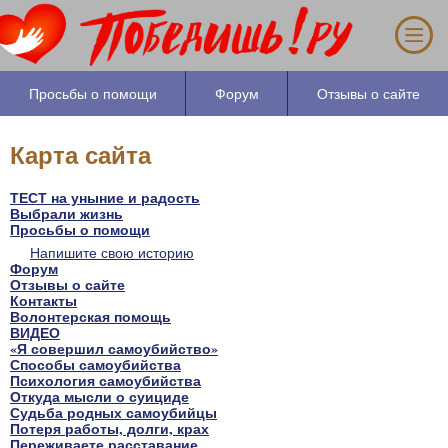
Если
Вам
больше
Просьбы о помощи
Форум
Отзывы о сайте
25
лет,
за
Карта сайта
один
ТЕСТ на уныние и радость
час
Выбрали жизнь
Вы
Просьбы о помощи
Напишите свою историю
можете
Форум
узнать
Отзывы о сайте
Контакты
основные
Волонтерская помощь
ВИДЕО
причины
«Я совершил самоубийство»
Вашего
Способы самоубийства
Психология самоубийства
душевного
Откуда мысли о суициде
состояния.
Судьба родных самоубийцы
Потеря работы, долги, крах
Переживаете расставание