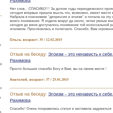
Рахимова
Нет слов... СПАСИБО!!! За долгие годы периодического проя
сегодня впервые пришла мысль что, возможно, имеет место 
Набрала в поисковике "депрессия и эгоизм" и попала на эту 
моего понимания. Я ходила вокруг да около, читая умные кни
сегодня до меня достучалось понимание той колоссальной 
эгоизмом. Прослезилась и полегчало. Спасибо, Вам огромно
Ольга, возраст: 35 / 12.02.2015
у
Отзыв на беседу:
Эгоизм – это ненависть к себ
Рахимова
то
Просто большое спасибо Богу и Вам, вы на своем месте !
Анатолий, возраст: 37 / 25.01.2015
 с
Отзыв на беседу:
Эгоизм – это ненависть к себ
ю
Рахимова
Спасибо! Очень понравилась статья и заставила задуматься
и,