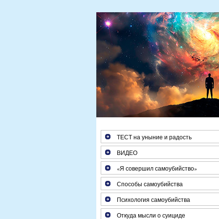
Если Вам больше 25 лет, за один
ТЕСТ на уныние и радость
ВИДЕО
«Я совершил самоубийство»
Способы самоубийства
Психология самоубийства
Откуда мысли о суициде