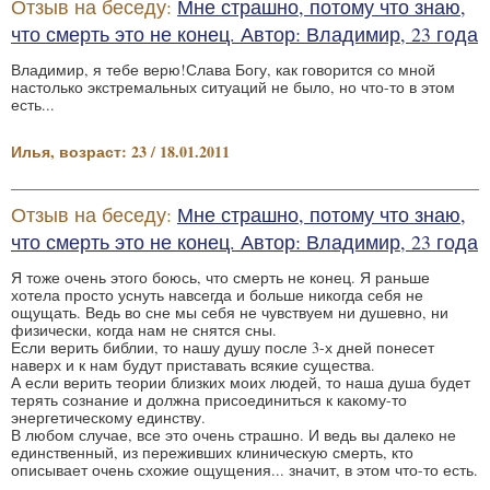
Отзыв на беседу:
Мне страшно, потому что знаю,
что смерть это не конец. Автор: Владимир, 23 года
Владимир, я тебе верю!Слава Богу, как говорится со мной
настолько экстремальных ситуаций не было, но что-то в этом
есть...
Илья, возраст: 23 / 18.01.2011
Отзыв на беседу:
Мне страшно, потому что знаю,
что смерть это не конец. Автор: Владимир, 23 года
Я тоже очень этого боюсь, что смерть не конец. Я раньше
хотела просто уснуть навсегда и больше никогда себя не
ощущать. Ведь во сне мы себя не чувствуем ни душевно, ни
физически, когда нам не снятся сны.
Если верить библии, то нашу душу после 3-х дней понесет
наверх и к нам будут приставать всякие существа.
А если верить теории близких моих людей, то наша душа будет
терять сознание и должна присоединиться к какому-то
энергетическому единству.
В любом случае, все это очень страшно. И ведь вы далеко не
единственный, из переживших клиническую смерть, кто
описывает очень схожие ощущения... значит, в этом что-то есть.