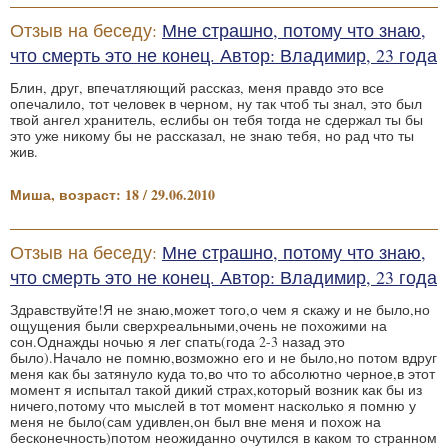
Отзыв на беседу:
Мне страшно, потому что знаю,
что смерть это не конец. Автор: Владимир, 23 года
Блин, друг, впечатляющий рассказ, меня правдо это все
опечалило, тот человек в черном, ну так чтоб ты знал, это был
твой ангел хранитель, еслибы он тебя тогда не сдержал ты бы
это уже никому бы не рассказал, не знаю тебя, но рад что ты
жив.
Миша, возраст: 18 / 29.06.2010
Отзыв на беседу:
Мне страшно, потому что знаю,
что смерть это не конец. Автор: Владимир, 23 года
Здравствуйте!Я не знаю,может того,о чем я скажу и не было,но
ощущения были сверхреальными,очень не похожими на
сон.Однажды ночью я лег спать(года 2-3 назад это
было).Начало не помню,возможно его и не было,но потом вдруг
меня как бы затянуло куда то,во что то абсолютно черное,в этот
момент я испытал такой дикий страх,который возник как бы из
ничего,потому что мыслей в тот момент насколько я помню у
меня не было(сам удивлен,он был вне меня и похож на
бесконечность)потом неожиданно очутился в каком то странном