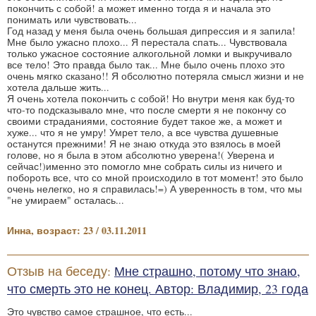
покончить с собой! а может именно тогда я и начала это
понимать или чувствовать...
Год назад у меня была очень большая дипрессия и я запила!
Мне было ужасно плохо... Я перестала спать... Чувствовала
только ужасное состояние алкогольной ломки и выкручивало
все тело! Это правда было так... Мне было очень плохо это
очень мягко сказано!! Я обсолютно потеряла смысл жизни и не
хотела дальше жить...
Я очень хотела покончить с собой! Но внутри меня как буд-то
что-то подсказывало мне, что после смерти я не покончу со
своими страданиями, состояние будет такое же, а может и
хуже... что я не умру! Умрет тело, а все чувства душевные
останутся прежними! Я не знаю откуда это взялось в моей
голове, но я была в этом абсолютно уверена!( Уверена и
сейчас!)именно это помогло мне собрать силы из ничего и
побороть все, что со мной происходило в тот момент! это было
очень нелегко, но я справилась!=) А уверенность в том, что мы
"не умираем" осталась...
Инна, возраст: 23 / 03.11.2011
Отзыв на беседу:
Мне страшно, потому что знаю,
что смерть это не конец. Автор: Владимир, 23 года
Это чувство самое страшное, что есть...