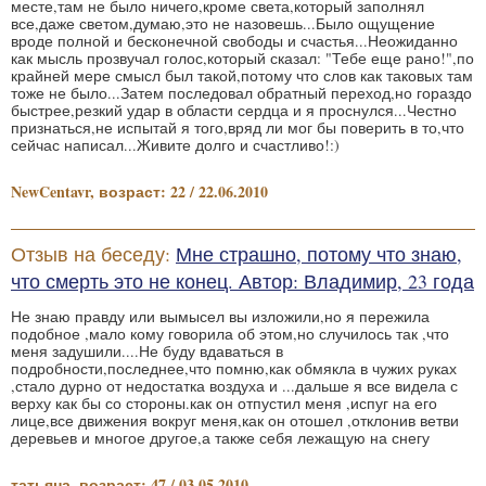
месте,там не было ничего,кроме света,который заполнял
все,даже светом,думаю,это не назовешь...Было ощущение
вроде полной и бесконечной свободы и счастья...Неожиданно
как мысль прозвучал голос,который сказал: "Тебе еще рано!",по
крайней мере смысл был такой,потому что слов как таковых там
тоже не было...Затем последовал обратный переход,но гораздо
быстрее,резкий удар в области сердца и я проснулся...Честно
признаться,не испытай я того,вряд ли мог бы поверить в то,что
сейчас написал...Живите долго и счастливо!:)
NewCentavr, возраст: 22 / 22.06.2010
Отзыв на беседу:
Мне страшно, потому что знаю,
что смерть это не конец. Автор: Владимир, 23 года
Не знаю правду или вымысел вы изложили,но я пережила
подобное ,мало кому говорила об этом,но случилось так ,что
меня задушили....Не буду вдаваться в
подробности,последнее,что помню,как обмякла в чужих руках
,стало дурно от недостатка воздуха и ...дальше я все видела с
верху как бы со стороны.как он отпустил меня ,испуг на его
лице,все движения вокруг меня,как он отошел ,отклонив ветви
деревьев и многое другое,а также себя лежащую на снегу
татьяна, возраст: 47 / 03.05.2010