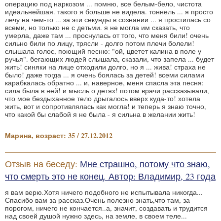
операцию под наркозом ... помню, все белым-бело, чистота
идеальнейшая. такого я больше не видела. тоннель ... я просто
лечу на чем-то ... за эти секунды в сознании ... я простилась со
всеми, но только не с детьми. я не могла им сказать, что
умерла, даже там ... проснулась от того, что меня били! очень
сильно били по лицу, трясли - долго потом плечи болели!
слышала голос, поющий песню: "ой, цветет калина в поле у
ручья". бегающих людей слышала, сказали, что запела ... будет
жить! синяки на лице отходили долго, но я ... жива! страха не
было! даже тогда ... я очень боялась за детей! всеми силами
карабкалась обратно ... и, наверное, меня спасла эта песня:
сила была в ней! и мысль о детях! потом врачи рассказывали,
что мое бездыханное тело дрыгалось вверх куда-то! хотела
жить, вот и сопротивлялась как могла! и теперь я знаю точно,
что какой бы слабой я не была - я сильна в желании жить!
Марина, возраст: 35 / 27.12.2012
Отзыв на беседу:
Мне страшно, потому что знаю,
что смерть это не конец. Автор: Владимир, 23 года
я вам верю.Хотя ничего подобного не испытывала никогда...
Спасибо вам за рассказ.Очень полезно знать,что там, за
порогом, ничего не кончается..а, значит, создавать и трудится
над своей душой нужно здесь, на земле, в своем теле...