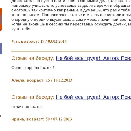
Действительно нужно найти себя в любимом деле, а когда ты 
например учишься, то успеваешь выделять время и обращать
смотришь так критично как раньше и думаешь, что раз у тебя 
тоже по силам. Понравилась с татье и мысль о снисходитель
очередную порцию вкусняшек, а сам имеешь изличний вес ты
когда не входишь в сессию ты перестаешь осуждать других, м
хуже тебя.
Vivi, возраст: 19 / 03.02.2014
Отзыв на беседу:
Не бойтесь труда!. Автор: П
Очень хороша статья!!
Алеля, возраст: 15 / 18.12.2013
Отзыв на беседу:
Не бойтесь труда!. Автор: П
отличная статья
о-
ирина, возраст: 50 / 07.12.2013