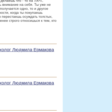
делаешь что - то на 100%,
 внимание на себя. Ты уже не
получается одно, то и другое
ности, когда ты покупаешь
 перестаешь осуждать толстых,
енее строго относишься к тем, кто
сихолог Людмила Ермакова
сихолог Людмила Ермакова