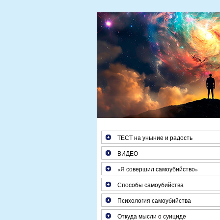
Если Вам больше 25 лет, з
ТЕСТ на уныние и радость
ВИДЕО
«Я совершил самоубийство»
Способы самоубийства
Психология самоубийства
Откуда мысли о суициде