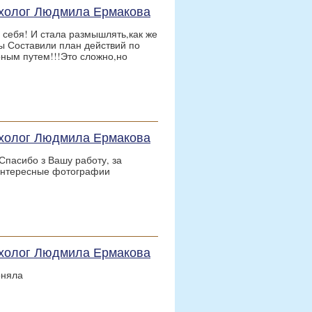
сихолог Людмила Ермакова
 себя! И стала размышлять,как же
ы Составили план действий по
рным путем!!!Это сложно,но
сихолог Людмила Ермакова
Спасибо з Вашу работу, за
интересные фотографии
сихолог Людмила Ермакова
оняла