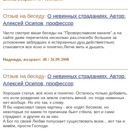
Отзыв на беседу:
О невинных страданиях. Автор:
Алексей Осипов, профессор
Часто смотрю ваши беседы на "Проворславном канале",а на
сайте даже перечитала несколько раз,спасибо большое за
успокоение заблудших и истерзанных душ,действиетльно
становится все ясно и понятно.Легче жить и дышать.
Надежда, возраст: 48 / 26.09.2008
Отзыв на беседу:
О невинных страданиях. Автор:
Алексей Осипов, профессор
Хорошая статья, всё ясно и понятно. Осталось только добавить,
что если рождение на земле считать виной, но тогда невинных
нет вообще. Но это так, к слову.
Я бы нарисовал такую картину - все ходят босиком, но
некоторые по каким-то причинам бьют стёкла, вот и сами
страдают, и другие из за них.
А Бог по своей Любви попускает существовать всем... вот так и
живём, прости Господи.