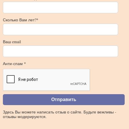
Сколько Вам лет?*
Ваш email
Анти-спам *
Здесь Вы можете написать отзыв о сайте. Будьте вежливы -
отзывы модерируются.