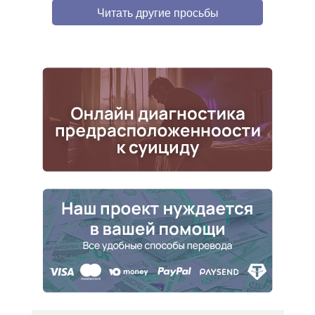
Читать другие просьбы