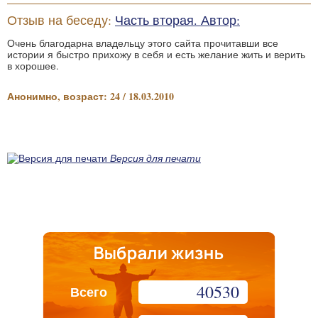
Отзыв на беседу:
Часть вторая. Автор:
Очень благодарна владельцу этого сайта прочитавши все
истории я быстро прихожу в себя и есть желание жить и верить
в хорошее.
Анонимно, возраст: 24 / 18.03.2010
Версия для печати
40530
Всего