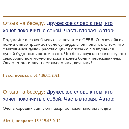
Отзыв на беседу:
Дружеское слово к тем, кто
хочет покончить с собой. Часть вторая. Автор:
Подумайте о своих близких... а начните с СЕБЯ! О тяжелейших
пожизненных травмах после суицидальной попытки. О том, что
с мятущейся душой расстающийся с жизнью с мятущейся
душой будет жить на том свете. Что бесы внушают человеку, что
самоубийством можно положить конец боли и переживаниям.
Они от этого станут нескончаемыми, вечными!
Русс, возраст: 31 / 18.03.2021
Отзыв на беседу:
Дружеское слово к тем, кто
хочет покончить с собой. Часть вторая. Автор:
Очень хороший сайт , он наверное помог многим людям )
Alex ), возраст: 15 / 19.02.2012