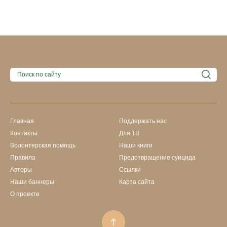
Главная
Поддержать нас
Контакты
Для ТВ
Волонтерская помощь
Наши книги
Правила
Предотвращение суицида
Авторы
Ссылки
Наши баннеры
Карта сайта
О проекте