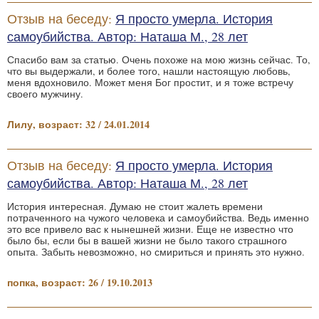
Отзыв на беседу:
Я просто умерла. История
самоубийства. Автор: Наташа М., 28 лет
Спасибо вам за статью. Очень похоже на мою жизнь сейчас. То,
что вы выдержали, и более того, нашли настоящую любовь,
меня вдохновило. Может меня Бог простит, и я тоже встречу
своего мужчину.
Лилу, возраст: 32 / 24.01.2014
Отзыв на беседу:
Я просто умерла. История
самоубийства. Автор: Наташа М., 28 лет
История интересная. Думаю не стоит жалеть времени
потраченного на чужого человека и самоубийства. Ведь именно
это все привело вас к нынешней жизни. Еще не известно что
было бы, если бы в вашей жизни не было такого страшного
опыта. Забыть невозможно, но смириться и принять это нужно.
попка, возраст: 26 / 19.10.2013