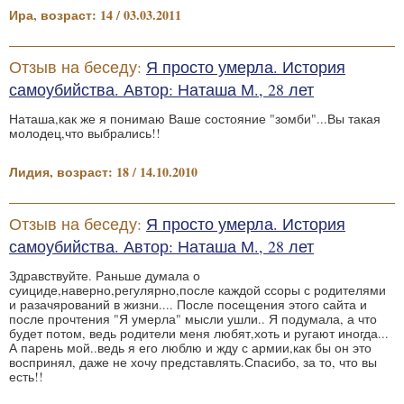
Ира, возраст: 14 / 03.03.2011
Отзыв на беседу:
Я просто умерла. История
самоубийства. Автор: Наташа М., 28 лет
Наташа,как же я понимаю Ваше состояние "зомби"...Вы такая
молодец,что выбрались!!
Лидия, возраст: 18 / 14.10.2010
Отзыв на беседу:
Я просто умерла. История
самоубийства. Автор: Наташа М., 28 лет
Здравствуйте. Раньше думала о
суициде,наверно,регулярно,после каждой ссоры с родителями
и разачярований в жизни.... После посещения этого сайта и
после прочтения "Я умерла" мысли ушли.. Я подумала, а что
будет потом, ведь родители меня любят,хоть и ругают иногда...
А парень мой..ведь я его люблю и жду с армии,как бы он это
воспринял, даже не хочу представлять.Спасибо, за то, что вы
есть!!