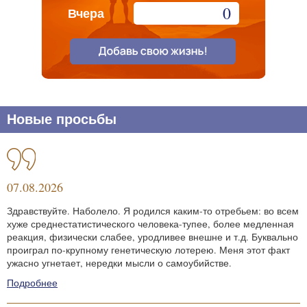
0
Вчера
Новые просьбы
07.08.2026
Здравствуйте. Наболело. Я родился каким-то отребьем: во всем
хуже среднестатистического человека-тупее, более медленная
реакция, физически слабее, уродливее внешне и т.д. Буквально
проиграл по-крупному генетическую лотерею. Меня этот факт
ужасно угнетает, нередки мысли о самоубийстве.
Подробнее