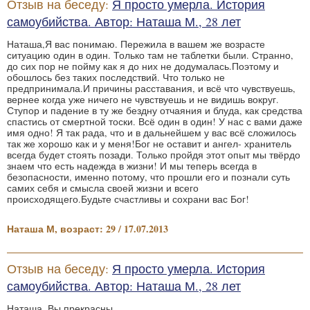
Отзыв на беседу:
Я просто умерла. История
самоубийства. Автор: Наташа М., 28 лет
Наташа,Я вас понимаю. Пережила в вашем же возрасте
ситуацию один в один. Только там не таблетки были. Странно,
до сих пор не пойму как я до них не додумалась.Поэтому и
обошлось без таких последствий. Что только не
предпринимала.И причины расставания, и всё что чувствуешь,
вернее когда уже ничего не чувствуешь и не видишь вокруг.
Ступор и падение в ту же бездну отчаяния и блуда, как средства
спастись от смертной тоски. Всё один в один! У нас с вами даже
имя одно! Я так рада, что и в дальнейшем у вас всё сложилось
так же хорошо как и у меня!Бог не оставит и ангел- хранитель
всегда будет стоять позади. Только пройдя этот опыт мы твёрдо
знаем что есть надежда в жизни! И мы теперь всегда в
безопасности, именно потому, что прошли его и познали суть
самих себя и смысла своей жизни и всего
происходящего.Будьте счастливы и сохрани вас Бог!
Наташа М, возраст: 29 / 17.07.2013
Отзыв на беседу:
Я просто умерла. История
самоубийства. Автор: Наташа М., 28 лет
Наташа, Вы прекрасны.