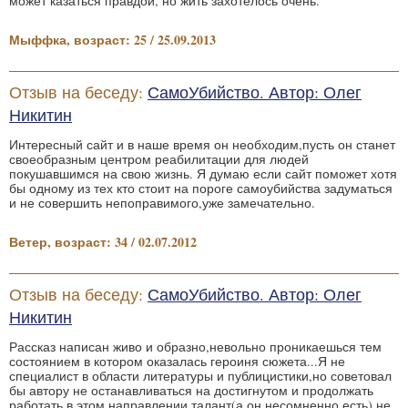
может казаться правдой, но жить захотелось очень.
Мыффка, возраст: 25 / 25.09.2013
Отзыв на беседу:
СамоУбийство. Автор: Олег
Никитин
Интересный сайт и в наше время он необходим,пусть он станет
своеобразным центром реабилитации для людей
покушавшимся на свою жизнь. Я думаю если сайт поможет хотя
бы одному из тех кто стоит на пороге самоубийства задуматься
и не совершить непоправимого,уже замечательно.
Ветер, возраст: 34 / 02.07.2012
Отзыв на беседу:
СамоУбийство. Автор: Олег
Никитин
Рассказ написан живо и образно,невольно проникаешься тем
состоянием в котором оказалась героиня сюжета...Я не
специалист в области литературы и публицистики,но советовал
бы автору не останавливаться на достигнутом и продолжать
работать в этом направлении,талант(а он несомненно есть) не