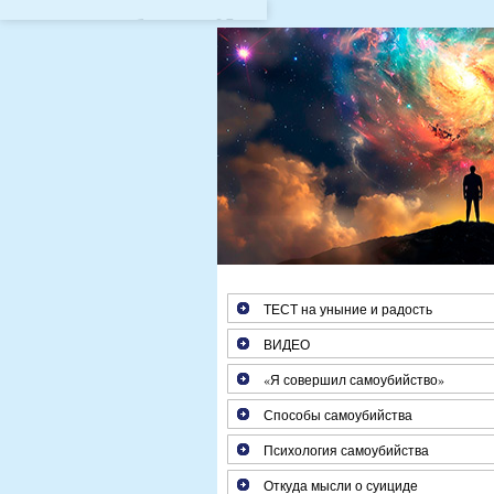
Если Вам больше 25 лет, з
ТЕСТ на уныние и радость
ВИДЕО
«Я совершил самоубийство»
Способы самоубийства
Психология самоубийства
Откуда мысли о суициде