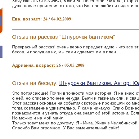
Хочу сказать СПОСИБО, Юлии Вознесенской. Читала, оторвать
душе после прочтения от того, что Бог нас любит и видет и н
Ева, возраст: 24 / 04.02.2009
Отзыв на рассказ "Шнурочки бантиком"
Прекрасный рассказ! очень верно передает идею - что все эт
бесов. и послушав их, мы сами сдаемся им в плен ...
Адрианна, возраст: 26 / 05.05.2008
Отзыв на беседу:
Шнурочки бантиком. Автор: Ю
Это потрясающе! Почти в точности моя история. Я не знаю 
о ней, но описано точнее некуда. Были и такие мысли, и свя
Этот рассказ основан на событиях которые произошли со мно
тогда совпадение удивительно. Я сама никакую Юлию Вознес
познакомится и узнать откуда она знает об этой истории. Есл
Но можно и на мой майл.
Только зовут меня по другому. Я - Инга. Живу в Челябинской
Спасибо Вам огромное! У Вас замечательный сайт!