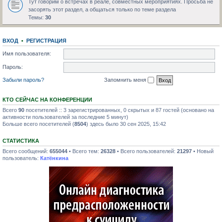
Тут говорим о встречах в реале, совместных мероприятиях. Просьба не
засорять этот раздел, а общаться только по теме раздела
Темы:
30
ВХОД
•
РЕГИСТРАЦИЯ
Имя пользователя:
Пароль:
Забыли пароль?
Запомнить меня
КТО СЕЙЧАС НА КОНФЕРЕНЦИИ
Всего
90
посетителей :: 3 зарегистрированных, 0 скрытых и 87 гостей (основано на
активности пользователей за последние 5 минут)
Больше всего посетителей (
8504
) здесь было 30 сен 2025, 15:42
СТАТИСТИКА
Всего сообщений:
655044
• Всего тем:
26328
• Всего пользователей:
21297
• Новый
пользователь:
Катёнкина