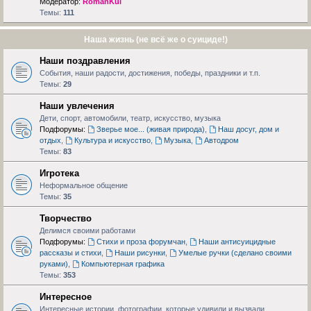
Модератор:
RomanKul
Темы:
111
Наша жизнь (не всё же о суициде!)
Наши поздравления
События, наши радости, достижения, победы, праздники и т.п.
Темы:
29
Наши увлечения
Дети, спорт, автомобили, театр, искусство, музыка
Подфорумы:
Зверье мое... (живая природа)
,
Наш досуг, дом и
отдых
,
Культура и искусство
,
Музыка
,
Автодром
Темы:
83
Игротека
Неформальное общение
Темы:
35
Творчество
Делимся своими работами
Подфорумы:
Стихи и проза форумчан
,
Наши антисуицидные
рассказы и стихи
,
Наши рисунки
,
Умелые ручки (сделано своими
руками)
,
Компьютерная графика
Темы:
353
Интересное
Интересные истории, фотографии, которые удивили и вызвали