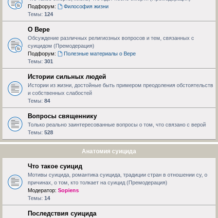
Подфорум:
Философия жизни
Темы:
124
О Вере
Обсуждение различных религиозных вопросов и тем, связанных с
суицидом (Премодерация)
Подфорум:
Полезные материалы о Вере
Темы:
301
Истории сильных людей
Истории из жизни, достойные быть примером преодоления обстоятельств
и собственных слабостей
Темы:
84
Вопросы священнику
Только реально заинтересованные вопросы о том, что связано с верой
Темы:
528
Анатомия суицида
Что такое суицид
Мотивы суицида, романтика суицида, традиции стран в отношении су, о
причинах, о том, кто толкает на суицид (Премодерация)
Модератор:
Sopiens
Темы:
14
Последствия суицида