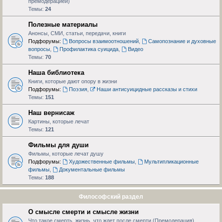
премодерацией)
Темы:
24
Полезные материалы
Анонсы, СМИ, статьи, передачи, книги
Подфорумы:
Вопросы взаимоотношений
,
Самопознание и духовные
вопросы
,
Профилактика суицида
,
Видео
Темы:
70
Наша библиотека
Книги, которые дают опору в жизни
Подфорумы:
Поэзия
,
Наши антисуицидные рассказы и стихи
Темы:
151
Наш вернисаж
Картины, которые лечат
Темы:
121
Фильмы для души
Фильмы, которые лечат душу
Подфорумы:
Художественные фильмы
,
Мультипликационные
фильмы
,
Документальные фильмы
Темы:
188
Философский раздел
О смысле смерти и смысле жизни
Что такое смерть, жизнь, что ждет после смерти (Премодерация)