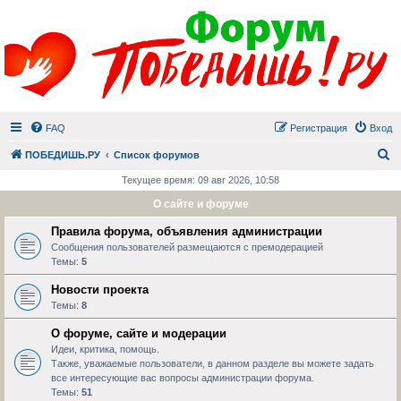
FAQ
Регистрация
Вход
П
ПОБЕДИШЬ.РУ
Список форумов
Текущее время: 09 авг 2026, 10:58
О сайте и форуме
Правила форума, объявления администрации
Сообщения пользователей размещаются с премодерацией
Темы:
5
Новости проекта
Темы:
8
О форуме, сайте и модерации
Идеи, критика, помощь.
Также, уважаемые пользователи, в данном разделе вы можете задать
все интересующие вас вопросы администрации форума.
Темы:
51