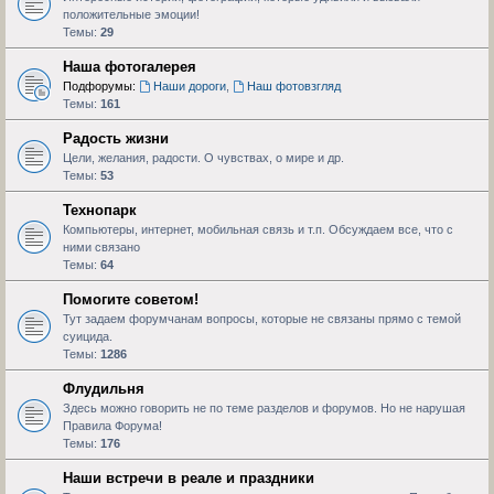
положительные эмоции!
Темы:
29
Наша фотогалерея
Подфорумы:
Наши дороги
,
Наш фотовзгляд
Темы:
161
Радость жизни
Цели, желания, радости. О чувствах, о мире и др.
Темы:
53
Технопарк
Компьютеры, интернет, мобильная связь и т.п. Обсуждаем все, что с
ними связано
Темы:
64
Помогите советом!
Тут задаем форумчанам вопросы, которые не связаны прямо с темой
суицида.
Темы:
1286
Флудильня
Здесь можно говорить не по теме разделов и форумов. Но не нарушая
Правила Форума!
Темы:
176
Наши встречи в реале и праздники