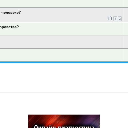
 человеке?
1
2
оровства?