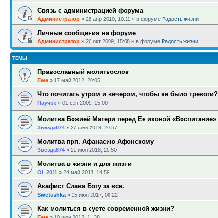
Связь с администрацией форума
Администратор
»
28 апр 2010, 10:11
» в форуме
Радость жизни
Личные сообщения на форуме
Администратор
»
20 окт 2009, 15:08
» в форуме
Радость жизни
ТЕМЫ
Православный молитвослов
Ewe
»
17 май 2012, 20:05
Что почитать утром и вечером, чтобы не было тревоги?
Паучок
»
01 сен 2009, 15:00
Молитва Божией Матери перед Ее иконой «Воспитание»
Звезда874
»
27 фев 2019, 20:57
Молитва прп. Афанасию Афонскому
Звезда874
»
21 июл 2018, 20:50
Молитва в жизни и для жизни
Ol_2011
»
24 май 2018, 14:59
Акафист Слава Богу за все.
Swetushka
»
15 июн 2017, 00:22
Как молиться в суете современной жизни?
Ewe
»
10 июн 2012, 11:38