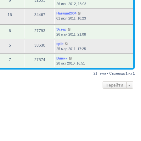
0
32355
26 июн 2012, 18:08
Наташа2004
16
34467
01 июл 2011, 10:23
Эстер
6
27793
26 май 2011, 21:08
sрlit
5
38630
25 мар 2011, 17:25
Винни
7
27574
28 окт 2010, 16:51
21 тема • Страница
1
из
1
Перейти