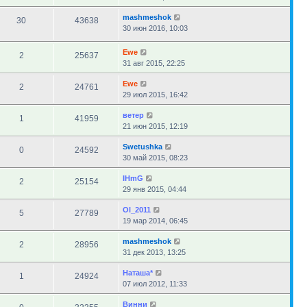
mashmeshok
30
43638
30 июн 2016, 10:03
Ewe
2
25637
31 авг 2015, 22:25
Ewe
2
24761
29 июл 2015, 16:42
ветер
1
41959
21 июн 2015, 12:19
Swetushka
0
24592
30 май 2015, 08:23
IHmG
2
25154
29 янв 2015, 04:44
Ol_2011
5
27789
19 мар 2014, 06:45
mashmeshok
2
28956
31 дек 2013, 13:25
Наташа*
1
24924
07 июл 2012, 11:33
Винни