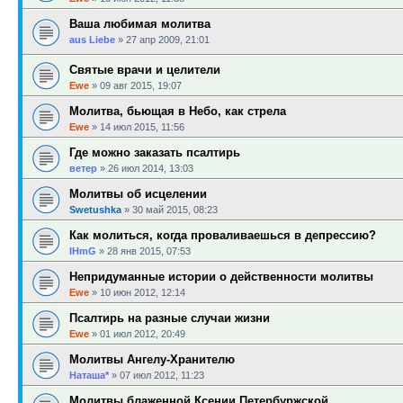
Ваша любимая молитва
aus Liebe
»
27 апр 2009, 21:01
Святые врачи и целители
Ewe
»
09 авг 2015, 19:07
Молитва, бьющая в Небо, как стрела
Ewe
»
14 июл 2015, 11:56
Где можно заказать псалтирь
ветер
»
26 июл 2014, 13:03
Молитвы об исцелении
Swetushka
»
30 май 2015, 08:23
Как молиться, когда проваливаешься в депрессию?
IHmG
»
28 янв 2015, 07:53
Непридуманные истории о действенности молитвы
Ewe
»
10 июн 2012, 12:14
Псалтирь на разные случаи жизни
Ewe
»
01 июл 2012, 20:49
Молитвы Ангелу-Хранителю
Наташа*
»
07 июл 2012, 11:23
Молитвы блаженной Ксении Петербуржской