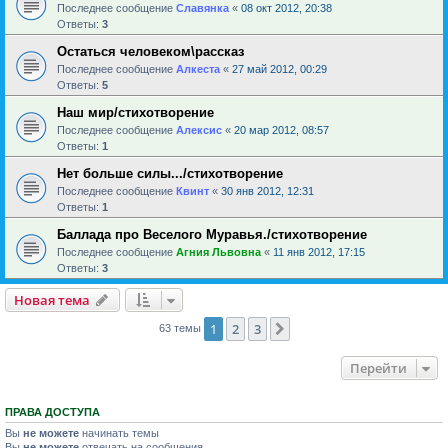
Последнее сообщение
Славянка
«
08 окт 2012, 20:38
Ответы:
3
Остаться человеком\рассказ
Последнее сообщение
Алкеста
«
27 май 2012, 00:29
Ответы:
5
Наш мир/стихотворение
Последнее сообщение
Алексис
«
20 мар 2012, 08:57
Ответы:
1
Нет больше силы.../стихотворение
Последнее сообщение
Квинт
«
30 янв 2012, 12:31
Ответы:
1
Баллада про Веселого Муравья./стихотворение
Последнее сообщение
Агния Львовна
«
11 янв 2012, 17:15
Ответы:
3
Новая тема
1
2
3
След.
63 темы
Перейти
ПРАВА ДОСТУПА
Вы
не можете
начинать темы
Вы
не можете
отвечать на сообщения