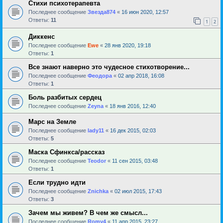
Стихи психотерапевта
Последнее сообщение
Звезда874
«
16 июн 2020, 12:57
Ответы:
11
1
2
Диккенс
Последнее сообщение
Ewe
«
28 янв 2020, 19:18
Ответы:
1
Все знают наверно это чудесное стихотворение...
Последнее сообщение
Феодора
«
02 апр 2018, 16:08
Ответы:
1
Боль разбитых сердец
Последнее сообщение
Zeyna
«
18 янв 2016, 12:40
Марс на Земле
Последнее сообщение
lady11
«
16 дек 2015, 02:03
Ответы:
5
Маска Сфинкса/рассказ
Последнее сообщение
Teodor
«
11 сен 2015, 03:48
Ответы:
1
Если трудно идти
Последнее сообщение
Znichka
«
02 июл 2015, 17:43
Ответы:
3
Зачем мы живем? В чем же смысл...
Последнее сообщение
Romy4
«
11 апр 2015, 23:27