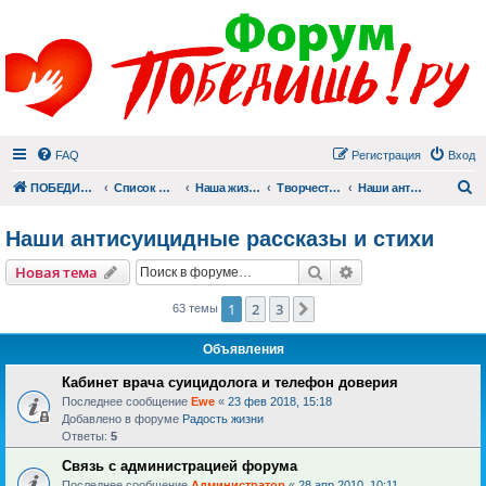
FAQ
Регистрация
Вход
П
ПОБЕДИШЬ.РУ
Список форумов
Наша жизнь (не всё же о суициде!)
Творчество
Наши антисуицидные рассказы и стихи
Наши антисуицидные рассказы и стихи
Поиск
Расширенный пои
Новая тема
1
2
3
След.
63 темы
Объявления
Кабинет врача суицидолога и телефон доверия
Последнее сообщение
Ewe
«
23 фев 2018, 15:18
Добавлено в форуме
Радость жизни
Ответы:
5
Связь с администрацией форума
Последнее сообщение
Администратор
«
28 апр 2010, 10:11