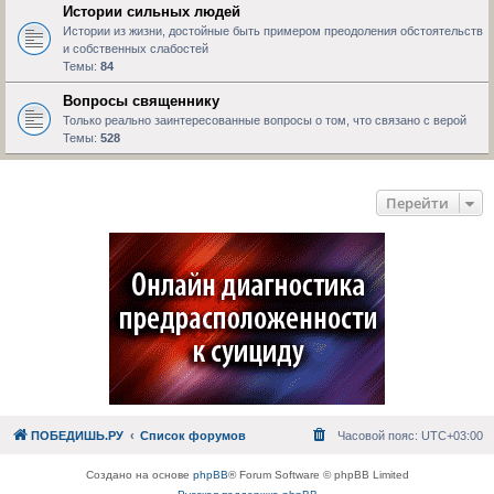
Истории сильных людей
Истории из жизни, достойные быть примером преодоления обстоятельств
и собственных слабостей
Темы:
84
Вопросы священнику
Только реально заинтересованные вопросы о том, что связано с верой
Темы:
528
Перейти
ПОБЕДИШЬ.РУ
Список форумов
Часовой пояс:
UTC+03:00
Создано на основе
phpBB
® Forum Software © phpBB Limited