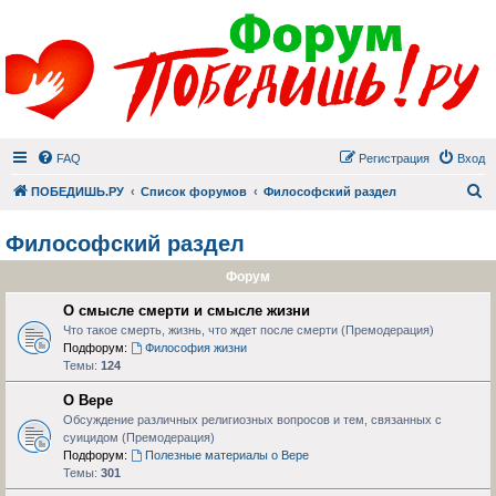
FAQ
Регистрация
Вход
П
ПОБЕДИШЬ.РУ
Список форумов
Философский раздел
Философский раздел
Форум
О смысле смерти и смысле жизни
Что такое смерть, жизнь, что ждет после смерти (Премодерация)
Подфорум:
Философия жизни
Темы:
124
О Вере
Обсуждение различных религиозных вопросов и тем, связанных с
суицидом (Премодерация)
Подфорум:
Полезные материалы о Вере
Темы:
301