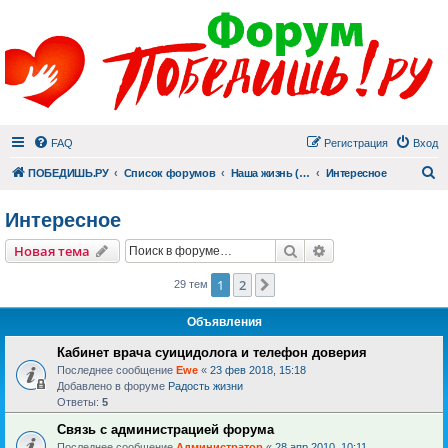
FAQ
Регистрация
Вход
П
ПОБЕДИШЬ.РУ
Список форумов
Наша жизнь (не всё же о суициде!)
Интересное
Интересное
Поиск
Расширенный пои
Новая тема
1
2
След.
29 тем
Объявления
Кабинет врача суицидолога и телефон доверия
Последнее сообщение
Ewe
«
23 фев 2018, 15:18
Добавлено в форуме
Радость жизни
Ответы:
5
Связь с администрацией форума
Последнее сообщение
Администратор
«
28 апр 2010, 10:11