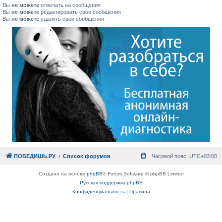
Вы
не можете
отвечать на сообщения
Вы
не можете
редактировать свои сообщения
Вы
не можете
удалять свои сообщения
ПОБЕДИШЬ.РУ
Список форумов
Часовой пояс:
UTC+03:00
Создано на основе
phpBB
® Forum Software © phpBB Limited
Русская поддержка phpBB
Конфиденциальность
|
Правила