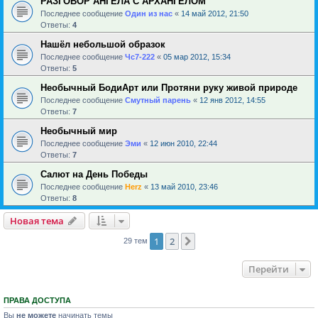
РАЗГОВОР АНГЕЛА С АРХАНГЕЛОМ
Последнее сообщение
Один из нас
«
14 май 2012, 21:50
Ответы:
4
Нашёл небольшой образок
Последнее сообщение
Чс7-222
«
05 мар 2012, 15:34
Ответы:
5
Необычный БодиАрт или Протяни руку живой природе
Последнее сообщение
Смутный парень
«
12 янв 2012, 14:55
Ответы:
7
Необычный мир
Последнее сообщение
Эми
«
12 июн 2010, 22:44
Ответы:
7
Салют на День Победы
Последнее сообщение
Herz
«
13 май 2010, 23:46
Ответы:
8
Новая тема
1
2
След.
29 тем
Перейти
ПРАВА ДОСТУПА
Вы
не можете
начинать темы