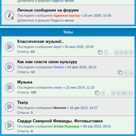
Добавлено в форуме
Радость жизни
Личные сообщения на форуме
Последнее сообщение
Администратор
«
20 окт 2009, 15:08
Добавлено в форуме
Радость жизни
Темы
Классическая музыка!..
Последнее сообщение
April
«
30 июн 2025, 15:09
Ответы:
63
1
4
5
6
7
…
Как нам спасти свою культуру
Последнее сообщение
Deidre
«
04 фев 2015, 20:12
Ответы:
14
1
2
Музыка
Последнее сообщение
varan
«
22 июн 2014, 11:33
Ответы:
101
1
8
9
10
11
…
Театр
Последнее сообщение
Nronem
«
26 дек 2012, 16:27
Ответы:
5
Сердце Северной Фиваиды. Фотовыставка
Последнее сообщение
Агния Львовна
«
08 апр 2010, 09:51
Ответы:
6