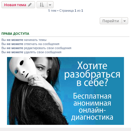
Новая тема
5 тем • Страница
1
из
1
Перейти
ПРАВА ДОСТУПА
Вы
не можете
начинать темы
Вы
не можете
отвечать на сообщения
Вы
не можете
редактировать свои сообщения
Вы
не можете
удалять свои сообщения