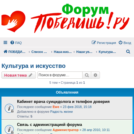
FAQ
Регистрация
Вход
П
ПОБЕДИШЬ.РУ
Список форумов
Наша жизнь (не всё же о суициде!)
Наши увлечения
Культура и искусство
Культура и искусство
Поиск
Расширенный пои
Новая тема
5 тем • Страница
1
из
1
Объявления
Кабинет врача суицидолога и телефон доверия
Последнее сообщение
Ewe
«
23 фев 2018, 15:18
Добавлено в форуме
Радость жизни
Ответы:
5
Связь с администрацией форума
Последнее сообщение
Администратор
«
28 апр 2010, 10:11