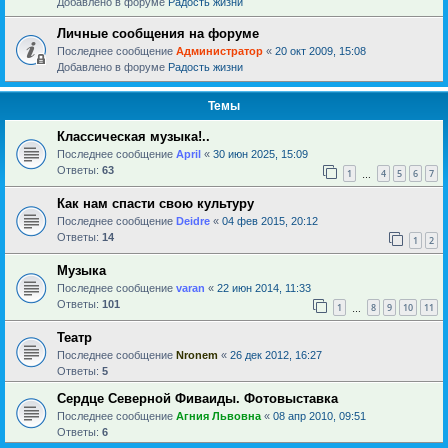
Добавлено в форуме
Радость жизни
Личные сообщения на форуме
Последнее сообщение
Администратор
«
20 окт 2009, 15:08
Добавлено в форуме
Радость жизни
Темы
Классическая музыка!..
Последнее сообщение
April
«
30 июн 2025, 15:09
Ответы:
63
1
4
5
6
7
…
Как нам спасти свою культуру
Последнее сообщение
Deidre
«
04 фев 2015, 20:12
Ответы:
14
1
2
Музыка
Последнее сообщение
varan
«
22 июн 2014, 11:33
Ответы:
101
1
8
9
10
11
…
Театр
Последнее сообщение
Nronem
«
26 дек 2012, 16:27
Ответы:
5
Сердце Северной Фиваиды. Фотовыставка
Последнее сообщение
Агния Львовна
«
08 апр 2010, 09:51
Ответы:
6