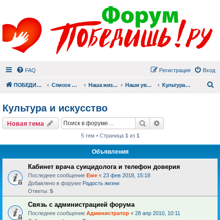
FAQ
Регистрация
Вход
П
ПОБЕДИШЬ.РУ
Список форумов
Наша жизнь (не всё же о суициде!)
Наши увлечения
Культура и искусство
Культура и искусство
Поиск
Расширенный пои
Новая тема
5 тем • Страница
1
из
1
Объявления
Кабинет врача суицидолога и телефон доверия
Последнее сообщение
Ewe
«
23 фев 2018, 15:18
Добавлено в форуме
Радость жизни
Ответы:
5
Связь с администрацией форума
Последнее сообщение
Администратор
«
28 апр 2010, 10:11