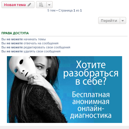
Новая тема
5 тем • Страница
1
из
1
Перейти
ПРАВА ДОСТУПА
Вы
не можете
начинать темы
Вы
не можете
отвечать на сообщения
Вы
не можете
редактировать свои сообщения
Вы
не можете
удалять свои сообщения