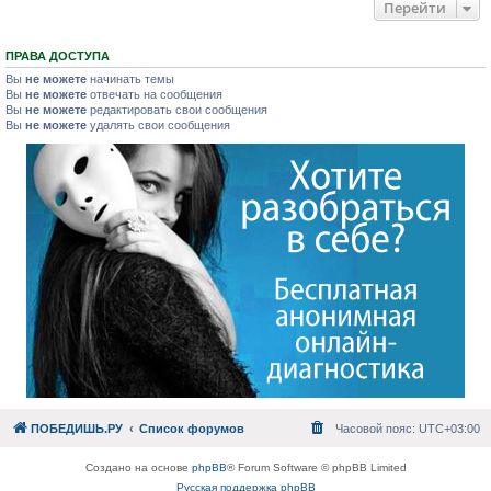
Перейти
ПРАВА ДОСТУПА
Вы
не можете
начинать темы
Вы
не можете
отвечать на сообщения
Вы
не можете
редактировать свои сообщения
Вы
не можете
удалять свои сообщения
ПОБЕДИШЬ.РУ
Список форумов
Часовой пояс:
UTC+03:00
Создано на основе
phpBB
® Forum Software © phpBB Limited
Русская поддержка phpBB