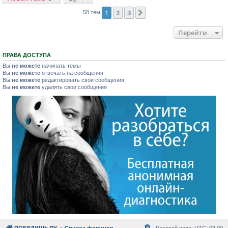
1
2
3
След.
58 тем
Перейти
ПРАВА ДОСТУПА
Вы
не можете
начинать темы
Вы
не можете
отвечать на сообщения
Вы
не можете
редактировать свои сообщения
Вы
не можете
удалять свои сообщения
ПОБЕДИШЬ.РУ
Список форумов
Часовой пояс:
UTC+03:00