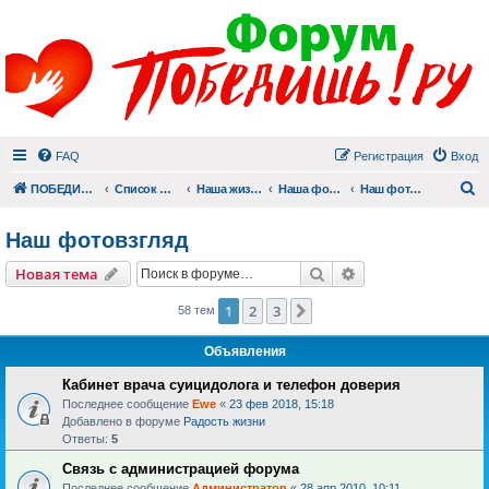
FAQ
Регистрация
Вход
П
ПОБЕДИШЬ.РУ
Список форумов
Наша жизнь (не всё же о суициде!)
Наша фотогалерея
Наш фотовзгляд
Наш фотовзгляд
Поиск
Расширенный пои
Новая тема
1
2
3
След.
58 тем
Объявления
Кабинет врача суицидолога и телефон доверия
Последнее сообщение
Ewe
«
23 фев 2018, 15:18
Добавлено в форуме
Радость жизни
Ответы:
5
Связь с администрацией форума
Последнее сообщение
Администратор
«
28 апр 2010, 10:11