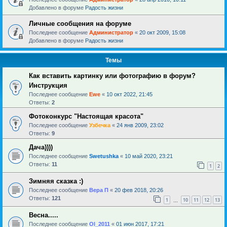
Добавлено в форуме
Радость жизни
Личные сообщения на форуме
Последнее сообщение
Администратор
«
20 окт 2009, 15:08
Добавлено в форуме
Радость жизни
Темы
Как вставить картинку или фотографию в форум?
Инструкция
Последнее сообщение
Ewe
«
10 окт 2022, 21:45
Ответы:
2
Фотоконкурс "Настоящая красота"
Последнее сообщение
Узбечка
«
24 янв 2009, 23:02
Ответы:
9
Дача))))
Последнее сообщение
Swetushka
«
10 май 2020, 23:21
Ответы:
11
1
2
Зимняя сказка :)
Последнее сообщение
Вера П
«
20 фев 2018, 20:26
Ответы:
121
1
10
11
12
13
…
Весна.....
Последнее сообщение
Ol_2011
«
01 июн 2017, 17:21