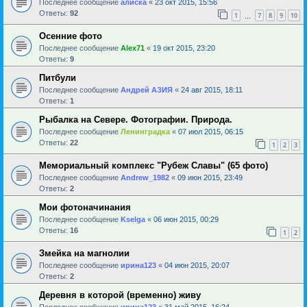
Последнее сообщение
алиска
«
23 окт 2015, 15:56
Ответы:
92
1
7
8
9
10
…
Осенние фото
Последнее сообщение
Alex71
«
19 окт 2015, 23:20
Ответы:
9
Питбули
Последнее сообщение
Андрей АЗИЯ
«
24 авг 2015, 18:11
Ответы:
1
Рыбалка на Севере. Фотографии. Природа.
Последнее сообщение
Ленинградка
«
07 июл 2015, 06:15
Ответы:
22
1
2
3
Мемориальный комплекс "Рубеж Славы" (65 фото)
Последнее сообщение
Andrew_1982
«
09 июн 2015, 23:49
Ответы:
2
Мои фотоначинания
Последнее сообщение
Kselga
«
06 июн 2015, 00:29
Ответы:
16
1
2
Змейка на магнолии
Последнее сообщение
ирина123
«
04 июн 2015, 20:07
Ответы:
2
Деревня в которой (временно) живу
Последнее сообщение
ирина123
«
31 май 2015, 16:24