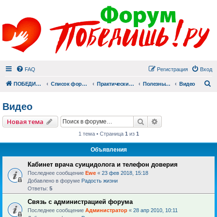
FAQ
Регистрация
Вход
П
ПОБЕДИШЬ.РУ
Список форумов
Практический раздел
Полезные материалы
Видео
Видео
Поиск
Расширенный пои
Новая тема
1 тема • Страница
1
из
1
Объявления
Кабинет врача суицидолога и телефон доверия
Последнее сообщение
Ewe
«
23 фев 2018, 15:18
Добавлено в форуме
Радость жизни
Ответы:
5
Связь с администрацией форума
Последнее сообщение
Администратор
«
28 апр 2010, 10:11