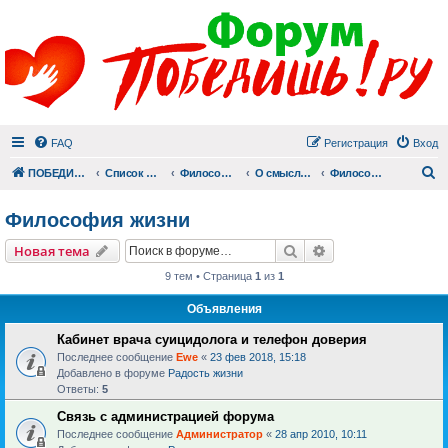
FAQ
Регистрация
Вход
П
ПОБЕДИШЬ.РУ
Список форумов
Философский раздел
О смысле смерти и смысле жизни
Философия жизни
Философия жизни
Поиск
Расширенный пои
Новая тема
9 тем • Страница
1
из
1
Объявления
Кабинет врача суицидолога и телефон доверия
Последнее сообщение
Ewe
«
23 фев 2018, 15:18
Добавлено в форуме
Радость жизни
Ответы:
5
Связь с администрацией форума
Последнее сообщение
Администратор
«
28 апр 2010, 10:11