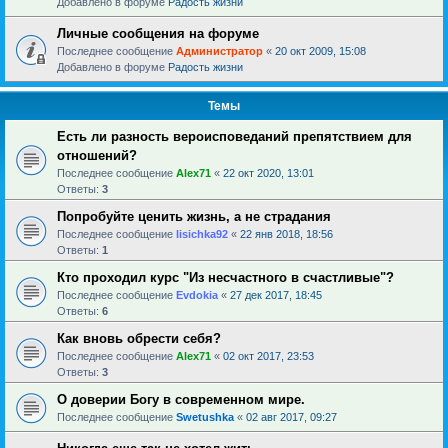
Добавлено в форуме
Радость жизни
Личные сообщения на форуме
Последнее сообщение
Администратор
«
20 окт 2009, 15:08
Добавлено в форуме
Радость жизни
Темы
Есть ли разность вероисповеданий препятствием для
отношений?
Последнее сообщение
Alex71
«
22 окт 2020, 13:01
Ответы:
3
Попробуйте ценить жизнь, а не страдания
Последнее сообщение
lisichka92
«
22 янв 2018, 18:56
Ответы:
1
Кто проходил курс "Из несчастного в счастливые"?
Последнее сообщение
Evdokia
«
27 дек 2017, 18:45
Ответы:
6
Как вновь обрести себя?
Последнее сообщение
Alex71
«
02 окт 2017, 23:53
Ответы:
3
О доверии Богу в современном мире.
Последнее сообщение
Swetushka
«
02 авг 2017, 09:27